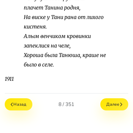
плачет Танина родня,
На виске у Тани рана от лихого
кистеня.
Алым венчиком кровинки
запеклися на челе,
Хороша была Танюша, краше не
было в селе.
1911
8 / 351
Назад
Далее