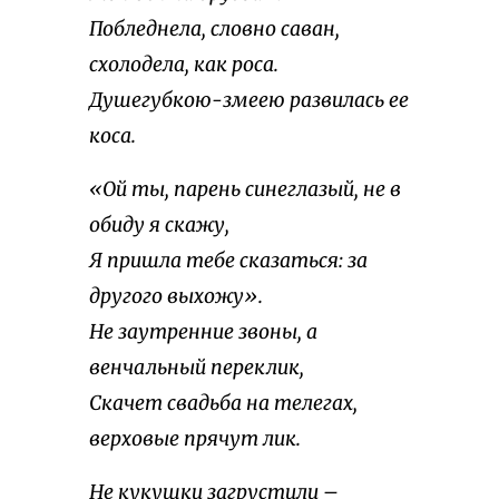
Побледнела, словно саван,
схолодела, как роса.
Душегубкою-змеею развилась ее
коса.
«Ой ты, парень синеглазый, не в
обиду я скажу,
Я пришла тебе сказаться: за
другого выхожу».
Не заутренние звоны, а
венчальный переклик,
Скачет свадьба на телегах,
верховые прячут лик.
Не кукушки загрустили –