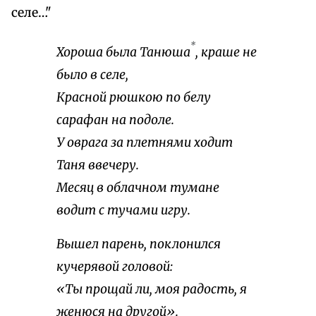
селе…"
*
Хороша была Танюша
, краше не
было в селе,
Красной рюшкою по белу
сарафан на подоле.
У оврага за плетнями ходит
Таня ввечеру.
Месяц в облачном тумане
водит с тучами игру.
Вышел парень, поклонился
кучерявой головой:
«Ты прощай ли, моя радость, я
женюся на другой».