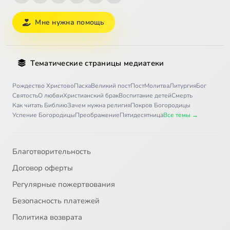
Мне нужна помощь
Тематические страницы медиатеки
Рождество Христово
Пасха
Великий пост
Пост
Молитва
Литургия
Бог
Святость
О любви
Христианский брак
Воспитание детей
Смерть
Как читать Библию
Зачем нужна религия
Покров Богородицы
Успение Богородицы
Преображение
Пятидесятница
Все темы →
Благотворительность
Договор оферты
Регулярные пожертвования
Безопасность платежей
Политика возврата