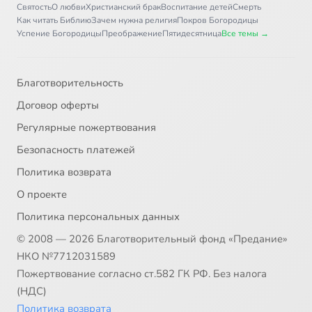
Святость
О любви
Христианский брак
Воспитание детей
Смерть
Как читать Библию
Зачем нужна религия
Покров Богородицы
Успение Богородицы
Преображение
Пятидесятница
Все темы →
Благотворительность
Договор оферты
Регулярные пожертвования
Безопасность платежей
Политика возврата
О проекте
Политика персональных данных
© 2008 — 2026 Благотворительный фонд «Предание»
НКО №7712031589
Пожертвование согласно ст.582 ГК РФ. Без налога
(НДС)
Политика возврата