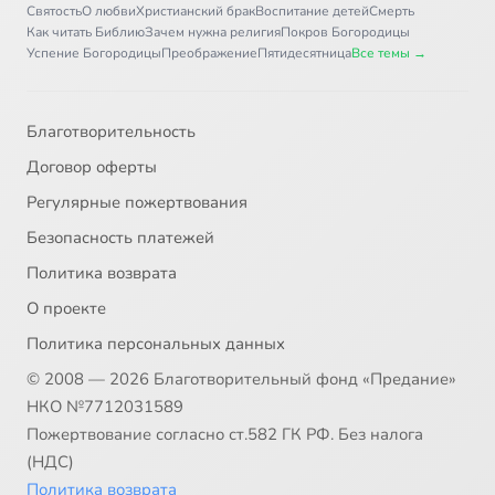
Святость
О любви
Христианский брак
Воспитание детей
Смерть
Как читать Библию
Зачем нужна религия
Покров Богородицы
Успение Богородицы
Преображение
Пятидесятница
Все темы →
Благотворительность
Договор оферты
Регулярные пожертвования
Безопасность платежей
Политика возврата
О проекте
Политика персональных данных
© 2008 — 2026 Благотворительный фонд «Предание»
НКО №7712031589
Пожертвование согласно ст.582 ГК РФ. Без налога
(НДС)
Политика возврата