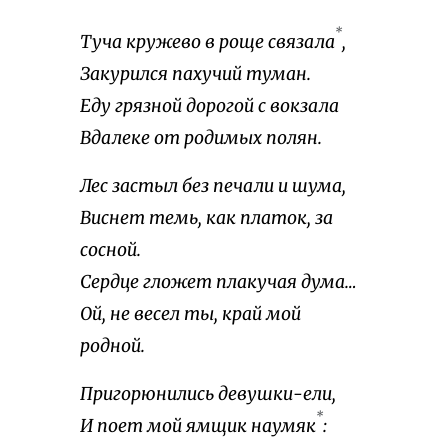
*
Туча кружево в роще связала
,
Закурился пахучий туман.
Еду грязной дорогой с вокзала
Вдалеке от родимых полян.
Лес застыл без печали и шума,
Виснет темь, как платок, за
сосной.
Сердце гложет плакучая дума…
Ой, не весел ты, край мой
родной.
Пригорюнились девушки-ели,
*
И поет мой ямщик наумяк
: