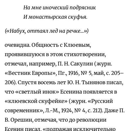
На мне иноческий подрясник
И монастырская скуфья.
(«Набух, оттаял лед на речке…»)
очевидна. Общность с Клюевым,
проявившуюся в этом стихотворении,
отмечал, например, П. Н. Сакулин (журн.
«Вестник Европы», Пг., 1916, № 5, май, с. 205–
206). Спустя восемь лет Ю. Н. Тынянов писал,
что «светлый инок» Есенина появляется в
«клюевской скуфейке» (журн. «Русский
современник», Л.-М., 1924, № 4, с. 212). Даже П.
В. Орешин, отмечая, что до революции
Есенин писал, «подражая исключительно