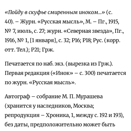
«Пойду в скуфье смиренным иноком…»
(с.
40). – Журн. «Русская мысль», М. – Пг., 1915,
№ 7, июль, с. 27; журн. «Северная звезда», Пг.,
1916, № 1, [1 января], с. 32; Р16; Р18; Рус. (корр.
отт. Тел.); Р21; Грж.
Печатается по наб. экз. (вырезка из Грж.).
Первая редакция («Инок» – с. 300) печатается
по журн. «Русская мысль».
Автограф – собрание М. П. Мурашева
(хранится у наследников, Москва;
репродукция – Хроника, 1, между с. 192 и 193),
без даты, предположительно может быть