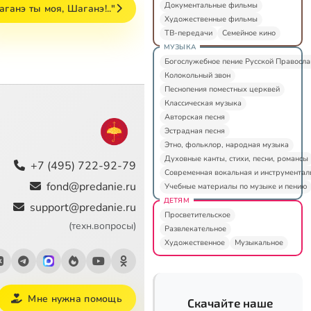
Документальные фильмы
ганэ ты моя, Шаганэ!.."
Художественные фильмы
ТВ-передачи
Семейное кино
МУЗЫКА
Богослужебное пение Русской Правосл
Колокольный звон
Песнопения поместных церквей
Классическая музыка
Авторская песня
Эстрадная песня
Этно, фольклор, народная музыка
Духовные канты, стихи, песни, романсы
+7 (495) 722-92-79
Современная вокальная и инструментал
fond@predanie.ru
Учебные материалы по музыке и пению
ДЕТЯМ
support@predanie.ru
Просветительское
(техн.вопросы)
Развлекательное
Художественное
Музыкальное
Мне нужна помощь
Скачайте наше