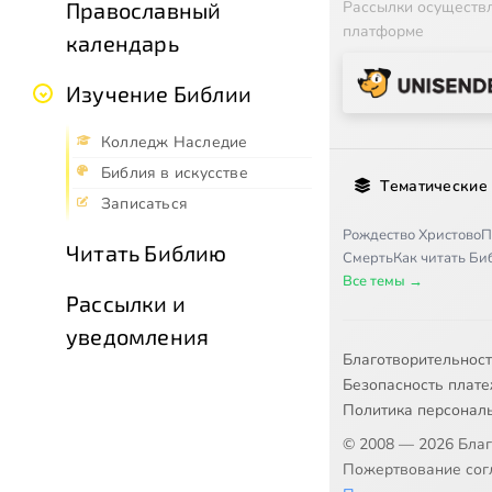
Рассылки осуществ
Православный
платформе
календарь
Изучение Библии
Колледж Наследие
Библия в искусстве
Тематические
Записаться
Рождество Христово
П
Читать Библию
Смерть
Как читать Б
Все темы →
Рассылки и
уведомления
Благотворительнос
Безопасность плат
Политика персонал
© 2008 — 2026 Бла
Пожертвование согл