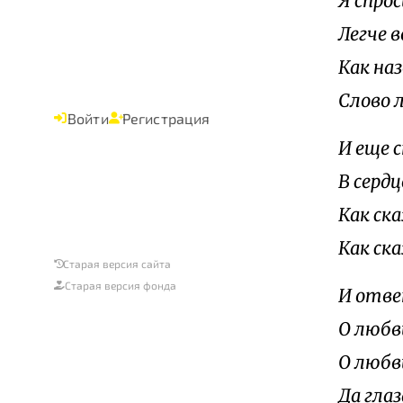
Я спро
Легче 
Как на
Слово 
Войти
Регистрация
И еще с
В серд
Как ск
Как ск
Старая версия сайта
Старая версия фонда
И отве
О любви
О любв
Да глаз