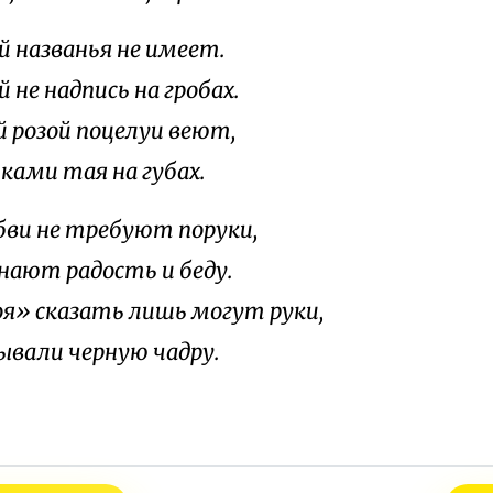
й названья не имеет.
 не надпись на гробах.
й розой поцелуи веют,
ками тая на губах.
ви не требуют поруки,
знают радость и беду.
я» сказать лишь могут руки,
ывали черную чадру.