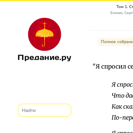
Том 1. 
Есенин, Сер
Полное собрани
Предание.ру
"Я спросил с
Я спро
Что да
Как ск
По-пер