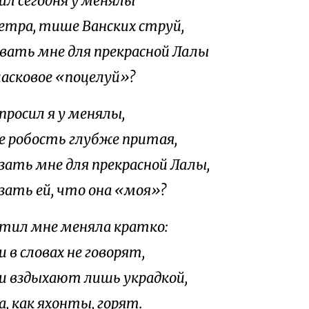
сил сегодня у менялы
ветра, тише Ванских струй,
звать мне для прекрасной Лалы
ласковое «поцелуй»?
просил я у менялы,
це робость глубже притая,
азать мне для прекрасной Лалы,
азать ей, что она «моя»?
тил мне меняла кратко:
 в словах не говорят,
и вздыхают лишь украдкой,
а, как яхонты, горят.