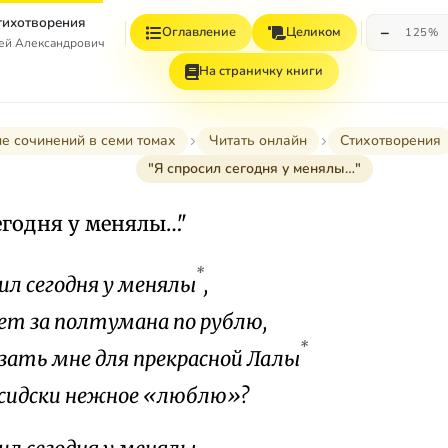
Стихотворения
−
Оглавление
Целиком
125%
гей Александрович
На страничку книги
е сочинений в семи томах
Читать онлайн
Стихотворения
"Я спросил сегодня у менялы…"
егодня у менялы…"
*
сил сегодня у менялы
,
ет за полтумана по рублю,
*
азать мне для прекрасной Лалы
сидски нежное «люблю»?