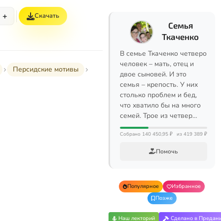
+
Скачать
Семья
Ткаченко
В семье Ткаченко четверо
человек – мать, отец и
Персидские мотивы
двое сыновей. И это
семья – крепость. У них
столько проблем и бед,
что хватило бы на много
семей. Трое из четвер…
Собрано 140 450,95 ₽
из 419 389 ₽
Помочь
Популярное
Избранное
Позже
Наш лекторий
Сделано в Предан