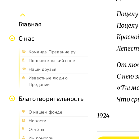
Поцелу
Главная
Поцелуй
Красно
О нас
Лепест
Команда Предание.ру
Попечительский совет
От люб
Наши друзья
С нею 
Известные люди о
Предании
«Ты мо
Благотворительность
Что ср
О нашем фонде
1924
Новости
Отчёты
Им помогли