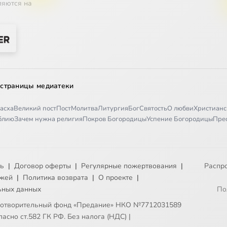
ляются на
 страницы медиатеки
асха
Великий пост
Пост
Молитва
Литургия
Бог
Святость
О любви
Христианс
иблию
Зачем нужна религия
Покров Богородицы
Успение Богородицы
Пре
ть
|
Договор оферты
|
Регулярные пожертвования
|
Распр
ежей
|
Политика возврата
|
О проекте
|
ьных данных
По
готворительный фонд «Предание» НКО №7712031589
асно ст.582 ГК РФ. Без налога (НДС)
|