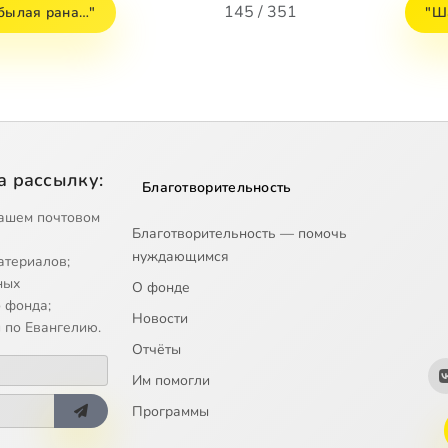
145 / 351
 былая рана…"
"Ша
а рассылку:
Благотворительность
ашем почтовом
Благотворительность — помочь
нуждающимся
атериалов;
ных
О фонде
 фонда;
Новости
 по Евангелию.
Отчёты
Им помогли
Программы