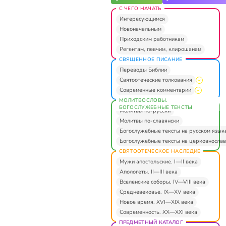
С ЧЕГО НАЧАТЬ
Интересующимся
Новоначальным
Приходским работникам
Регентам, певчим, клирошанам
СВЯЩЕННОЕ ПИСАНИЕ
Переводы Библии
Святоотеческие толкования
Современные комментарии
МОЛИТВОСЛОВЫ.
БОГОСЛУЖЕБНЫЕ ТЕКСТЫ
Молитвы по-русски
Молитвы по-славянски
Богослужебные тексты на русском язык
Богослужебные тексты на церковнослав
СВЯТООТЕЧЕСКОЕ НАСЛЕДИЕ
Мужи апостольские. I—II века
Апологеты. II—III века
Вселенские соборы. IV—VIII века
Средневековье. IX—XV века
Новое время. XVI—XIX века
Современность. XX—XXI века
ПРЕДМЕТНЫЙ КАТАЛОГ