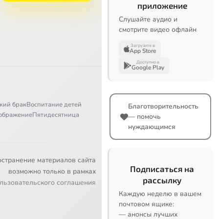
приложение
Слушайте аудио и
смотрите видео офлайн
Загрузите в
App Store
Доступно в
Google Play
кий брак
Воспитание детей
Благотворительность
ображение
Пятидесятница
— помочь
нуждающимся
остранение материалов сайта
Подписаться на
возможно только в рамках
рассылку
льзовательского соглашения
Каждую неделю в вашем
почтовом ящике:
— анонсы лучших