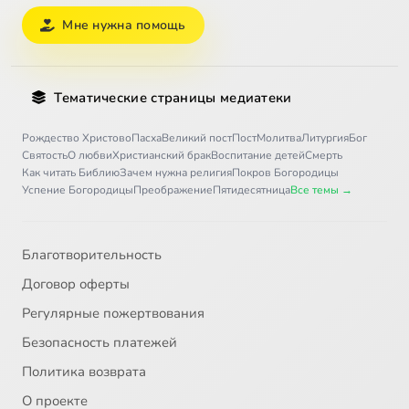
Мне нужна помощь
Тематические страницы медиатеки
Рождество Христово
Пасха
Великий пост
Пост
Молитва
Литургия
Бог
Святость
О любви
Христианский брак
Воспитание детей
Смерть
Как читать Библию
Зачем нужна религия
Покров Богородицы
Успение Богородицы
Преображение
Пятидесятница
Все темы →
Благотворительность
Договор оферты
Регулярные пожертвования
Безопасность платежей
Политика возврата
О проекте