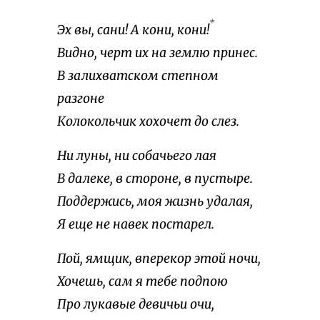
*
Эх вы, сани! А кони, кони!
Видно, черт их на землю принес.
В залихватском степном
разгоне
Колокольчик хохочет до слез.
Ни луны, ни собачьего лая
В далеке, в стороне, в пустыре.
Поддержись, моя жизнь удалая,
Я еще не навек постарел.
Пой, ямщик, вперекор этой ночи,
Хочешь, сам я тебе подпою
Про лукавые девичьи очи,