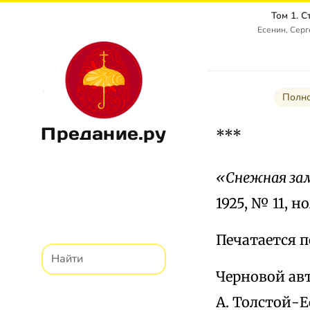
Том 1. 
Есенин, Сер
Полно
Предание.ру
***
«Снежная за
1925, № 11, но
Печатается по
Черновой авт
А. Толстой-Е