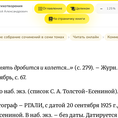
Стихотворения
−
Оглавление
Целиком
125%
гей Александрович
На страничку книги
е собрание сочинений в семи томах
Читать онлайн
Комм
мять дробится и колется…»
(с. 279). – Журн
ябрь, с. 67.
 наб. экз. (список С. А. Толстой-Есениной)
ограф – РГАЛИ, с датой 20 сентября 1925 г.
сениной. В наб. экз. – без даты. Датируетс