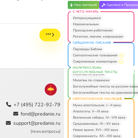
Наш лекторий
Сделано в Предан
С ЧЕГО НАЧАТЬ
Интересующимся
Новоначальным
Приходским работникам
***
Регентам, певчим, клирошанам
СВЯЩЕННОЕ ПИСАНИЕ
Переводы Библии
Святоотеческие толкования
Современные комментарии
МОЛИТВОСЛОВЫ.
БОГОСЛУЖЕБНЫЕ ТЕКСТЫ
Молитвы по-русски
Молитвы по-славянски
Богослужебные тексты на русском язык
Богослужебные тексты на церковнослав
СВЯТООТЕЧЕСКОЕ НАСЛЕДИЕ
+7 (495) 722-92-79
Мужи апостольские. I—II века
Апологеты. II—III века
fond@predanie.ru
Вселенские соборы. IV—VIII века
support@predanie.ru
Средневековье. IX—XV века
Новое время. XVI—XIX века
(техн.вопросы)
Современность. XX—XXI века