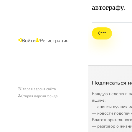
автографу.
***
Войти
Регистрация
Подписаться н
Старая версия сайта
Каждую неделю в в
Старая версия фонда
ящике:
— анонсы лучших м
— новости подопеч
Благотворительного
— разговор о жизни