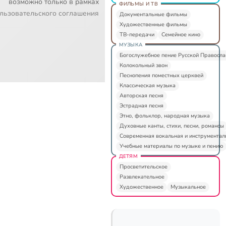
возможно только в рамках
ФИЛЬМЫ И ТВ
льзовательского соглашения
Документальные фильмы
Художественные фильмы
ТВ-передачи
Семейное кино
МУЗЫКА
Богослужебное пение Русской Правосл
Колокольный звон
Песнопения поместных церквей
Классическая музыка
Авторская песня
Эстрадная песня
Этно, фольклор, народная музыка
Духовные канты, стихи, песни, романсы
Современная вокальная и инструментал
Учебные материалы по музыке и пению
ДЕТЯМ
Просветительское
Развлекательное
Художественное
Музыкальное