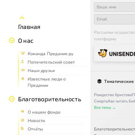
Главная
Рассылки осуществ
платформе
О нас
Команда Предание.ру
Попечительский совет
Наши друзья
Известные люди о
Тематические
Предании
Рождество Христово
П
Благотворительность
Смерть
Как читать Б
Все темы →
О нашем фонде
Новости
Благотворительнос
Отчёты