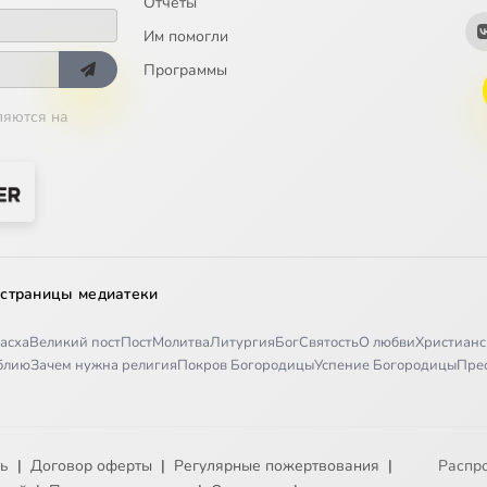
Отчёты
Им помогли
Программы
ляются на
 страницы медиатеки
асха
Великий пост
Пост
Молитва
Литургия
Бог
Святость
О любви
Христианс
иблию
Зачем нужна религия
Покров Богородицы
Успение Богородицы
Пре
ть
|
Договор оферты
|
Регулярные пожертвования
|
Распр