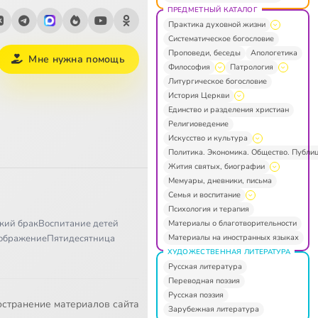
ПРЕДМЕТНЫЙ КАТАЛОГ
Практика духовной жизни
Систематическое богословие
Проповеди, беседы
Апологетика
Мне нужна помощь
Философия
Патрология
Литургическое богословие
История Церкви
Единство и разделения христиан
Религиоведение
Искусство и культура
Политика. Экономика. Общество. Публи
Жития святых, биографии
Мемуары, дневники, письма
Семья и воспитание
Психология и терапия
кий брак
Воспитание детей
Материалы о благотворительности
Материалы на иностранных языках
ображение
Пятидесятница
ХУДОЖЕСТВЕННАЯ ЛИТЕРАТУРА
Русская литература
Переводная поэзия
Русская поэзия
остранение материалов сайта
Зарубежная литература