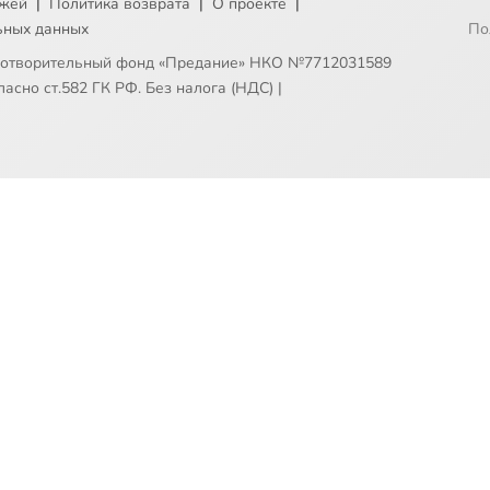
ежей
|
Политика возврата
|
О проекте
|
ьных данных
По
готворительный фонд «Предание» НКО №7712031589
асно ст.582 ГК РФ. Без налога (НДС)
|