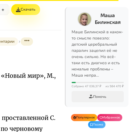
+
Скачать
Маша
Билинская
Маше Билинской в каком-
то смысле повезло:
ентарии
***
детский церебральный
паралич зацепил её не
очень сильно. Но всё-
таки есть диагноз и есть
немалые проблемы –
. «Новый мир», М.,
Маша непра…
Собрано 47 036,37 ₽
из 584 470 ₽
Помочь
.
, проставленной С.
Популярное
Избранное
Позже
я по черновому