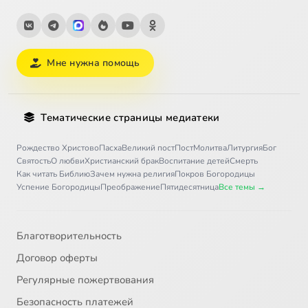
Мне нужна помощь
Тематические страницы медиатеки
Рождество Христово
Пасха
Великий пост
Пост
Молитва
Литургия
Бог
Святость
О любви
Христианский брак
Воспитание детей
Смерть
Как читать Библию
Зачем нужна религия
Покров Богородицы
Успение Богородицы
Преображение
Пятидесятница
Все темы →
Благотворительность
Договор оферты
Регулярные пожертвования
Безопасность платежей