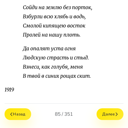
Сойди на землю без порток,
Взбурли всю хлябь и водь,
Смолой кипящею восток
Пролей на нашу плоть.
Да опалят уста огня
Людскую страсть и стыд.
Взнеси, как голубя, меня
В твой в синих рощах скит.
1919
85 / 351
Назад
Далее