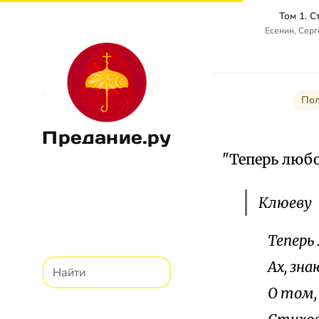
Том 1. 
Есенин, Сер
Пол
Предание.ру
"Теперь любо
Клюеву
Теперь
Ах, зн
О том,