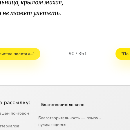
льница, крылом махая,
и не может улететь.
90 / 351
листва золотая…"
"По
а рассылку:
Благотворительность
ашем почтовом
Благотворительность — помочь
нуждающимся
атериалов;