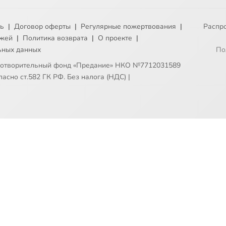
ть
|
Договор оферты
|
Регулярные пожертвования
|
Распр
ежей
|
Политика возврата
|
О проекте
|
ьных данных
По
готворительный фонд «Предание» НКО №7712031589
асно ст.582 ГК РФ. Без налога (НДС)
|