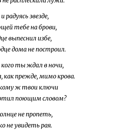
 не расплескала лужи.
и радуясь звезде,
щей тебе на брови,
це выпеснил избе,
рдце дома не построил.
 кого ты ждал в ночи,
, как прежде, мимо крова.
, кому ж твои ключи
отил поющим словом?
солнце не пропеть,
о не увидеть рая.