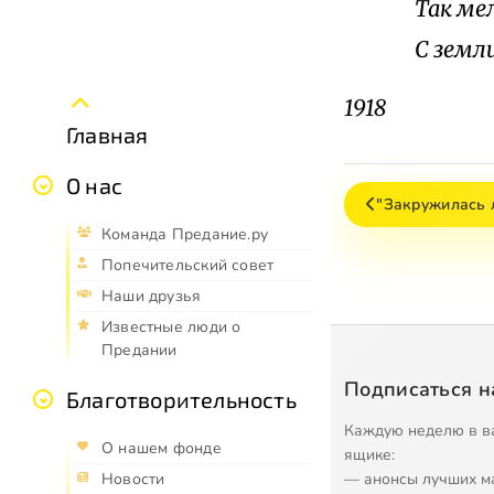
Так ме
С земл
1918
Главная
О нас
"Закружилась 
Команда Предание.ру
Попечительский совет
Наши друзья
Известные люди о
Предании
Подписаться н
Благотворительность
Каждую неделю в в
О нашем фонде
ящике:
— анонсы лучших м
Новости