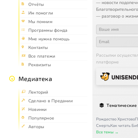
— новости подопеч
Отчёты
Благотворительного
Им помогли
— разговор о жизни
Мы помним
Программы фонда
Мне нужна помощь
Контакты
Рассылки осуществ
Все платежи
платформе
Реквизиты
Медиатека
Лекторий
Сделано в Предании
Тематические
Новинки
Популярное
Рождество Христово
П
Смерть
Как читать Б
Авторы
Все темы →