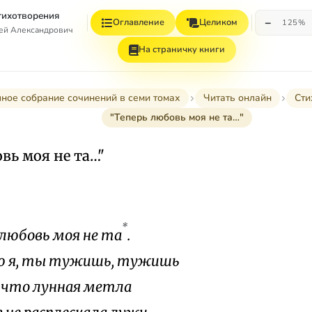
Стихотворения
−
Оглавление
Целиком
125%
гей Александрович
На страничку книги
ное собрание сочинений в семи томах
Читать онлайн
Сти
"Теперь любовь моя не та…"
вь моя не та…"
*
 любовь моя не та
.
аю я, ты тужишь, тужишь
 что лунная метла