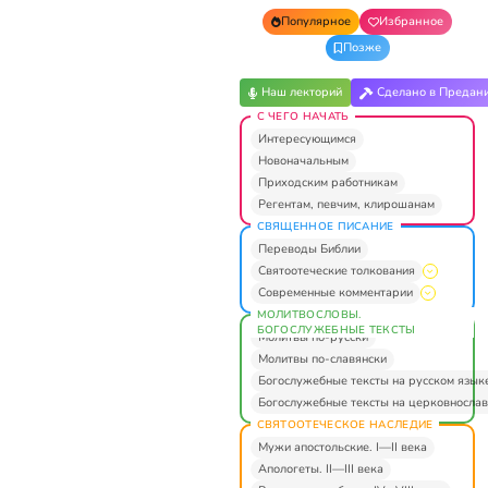
Популярное
Избранное
Позже
Наш лекторий
Сделано в Предан
С ЧЕГО НАЧАТЬ
Интересующимся
Новоначальным
Приходским работникам
Регентам, певчим, клирошанам
СВЯЩЕННОЕ ПИСАНИЕ
Переводы Библии
Святоотеческие толкования
Современные комментарии
МОЛИТВОСЛОВЫ.
БОГОСЛУЖЕБНЫЕ ТЕКСТЫ
Молитвы по-русски
Молитвы по-славянски
Богослужебные тексты на русском язык
Богослужебные тексты на церковнослав
СВЯТООТЕЧЕСКОЕ НАСЛЕДИЕ
Мужи апостольские. I—II века
Апологеты. II—III века