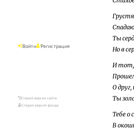
Стихов
Грустя 
Спадаю
Ты серд
Войти
Регистрация
Но в се
И тот,
Прошел
О друг
Ты зол
Старая версия сайта
Старая версия фонда
Тебе о 
В окошк