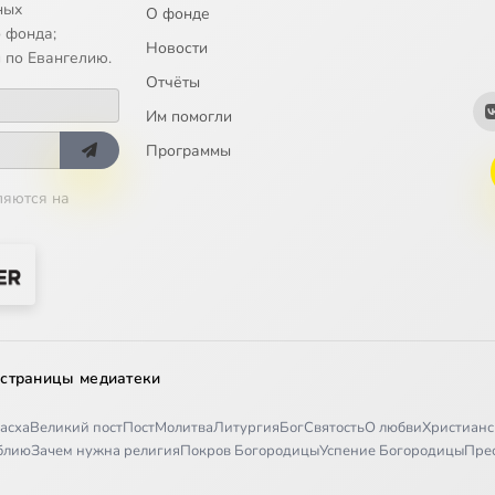
ных
О фонде
 фонда;
Новости
 по Евангелию.
Отчёты
Им помогли
Программы
ляются на
 страницы медиатеки
асха
Великий пост
Пост
Молитва
Литургия
Бог
Святость
О любви
Христианс
иблию
Зачем нужна религия
Покров Богородицы
Успение Богородицы
Пре