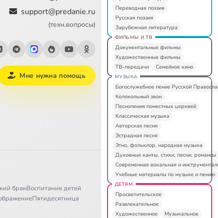
Переводная поэзия
support@predanie.ru
Русская поэзия
(техн.вопросы)
Зарубежная литература
ФИЛЬМЫ И ТВ
Документальные фильмы
Художественные фильмы
ТВ-передачи
Семейное кино
Мне нужна помощь
МУЗЫКА
Богослужебное пение Русской Правосл
Колокольный звон
Песнопения поместных церквей
Классическая музыка
Авторская песня
Эстрадная песня
Этно, фольклор, народная музыка
Духовные канты, стихи, песни, романсы
Современная вокальная и инструментал
Учебные материалы по музыке и пению
ДЕТЯМ
кий брак
Воспитание детей
Просветительское
ображение
Пятидесятница
Развлекательное
Художественное
Музыкальное