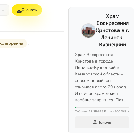
+
Скачать
Храм
Воскресения
Христова в г.
Ленинск-
хотворения
Кузнецкий
Храм Воскресения
Христова в городе
Ленинск-Кузнецкий в
Кемеровской области –
совсем новый, он
открылся всего 20 назад.
И сейчас храм может
вообще закрыться. Пот…
Собрано 17 354,95 ₽
из 500 363 ₽
Помочь