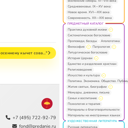
Вселенские соборы. IV—VIII века
Средневековье. IX—XV века
Новое время. XVI—XIX века
Современность. XX—XXI века
ПРЕДМЕТНЫЙ КАТАЛОГ
Практика духовной жизни
Систематическое богословие
Проповеди, беседы
Апологетика
Философия
Патрология
Литургическое богословие
-осеннему кычет сова…"
История Церкви
Единство и разделения христиан
Религиоведение
Искусство и культура
Политика. Экономика. Общество. Публи
Жития святых, биографии
Мемуары, дневники, письма
Семья и воспитание
Психология и терапия
Материалы о благотворительности
Материалы на иностранных языках
+7 (495) 722-92-79
ХУДОЖЕСТВЕННАЯ ЛИТЕРАТУРА
fond@predanie.ru
Русская литература