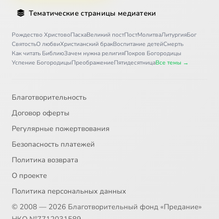
Тематические страницы медиатеки
Рождество Христово
Пасха
Великий пост
Пост
Молитва
Литургия
Бог
Святость
О любви
Христианский брак
Воспитание детей
Смерть
Как читать Библию
Зачем нужна религия
Покров Богородицы
Успение Богородицы
Преображение
Пятидесятница
Все темы →
Благотворительность
Договор оферты
Регулярные пожертвования
Безопасность платежей
Политика возврата
О проекте
Политика персональных данных
© 2008 — 2026 Благотворительный фонд «Предание»