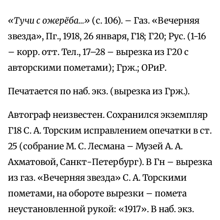
«Тучи с ожерёба…»
(с. 106). – Газ. «Вечерняя
звезда», Пг., 1918, 26 января, Г18; Г20; Рус. (1-16
– корр. отт. Тел., 17–28 – вырезка из Г20 с
авторскими пометами); Грж.; ОРиР.
Печатается по наб. экз. (вырезка из Грж.).
Автограф неизвестен. Сохранился экземпляр
Г18 С. А. Торским исправлением опечатки в ст.
25 (собрание М. С. Лесмана – Музей А. А.
Ахматовой, Санкт-Петербург). В Гн – вырезка
из газ. «Вечерняя звезда» С. А. Торскими
пометами, на обороте вырезки – помета
неустановленной рукой: «1917». В наб. экз.