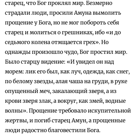
старец, что Бог проклял мир. Безмерно
страдали люди, просили Амуна вымолить
прощение у Бога, но не мог побороть себя
старец и молиться о грешниках, ибо «и до
седьмого колена отмщается грех». Но
однажды произошло чудо, Бог простил мир.
Было старцу видение: «И увидел он над
морем: лик его был, как луч, одежда, как снег,
по белому звезды, алая чаша на груди, в руке
опущенный меч, закалающий зверя, а из
крови зверя злак, а вокруг, как змей, водные
волны». Прощение требовало искупительной
жертвы, и погиб старец Амун, а прощенные
люди радостно благовестили Бога.