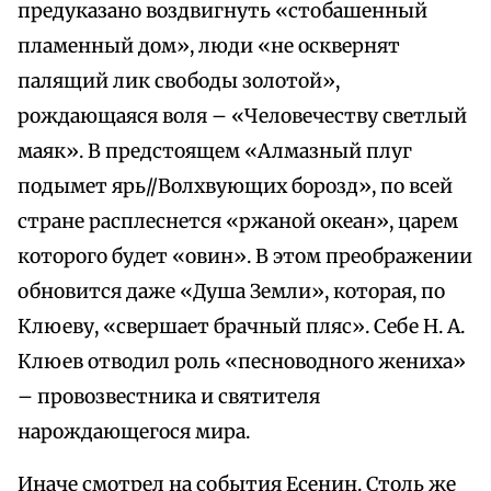
предуказано воздвигнуть «стобашенный
пламенный дом», люди «не осквернят
палящий лик свободы золотой»,
рождающаяся воля – «Человечеству светлый
маяк». В предстоящем «Алмазный плуг
подымет ярь//Волхвующих борозд», по всей
стране расплеснется «ржаной океан», царем
которого будет «овин». В этом преображении
обновится даже «Душа Земли», которая, по
Клюеву, «свершает брачный пляс». Себе Н. А.
Клюев отводил роль «песноводного жениха»
– провозвестника и святителя
нарождающегося мира.
Иначе смотрел на события Есенин. Столь же