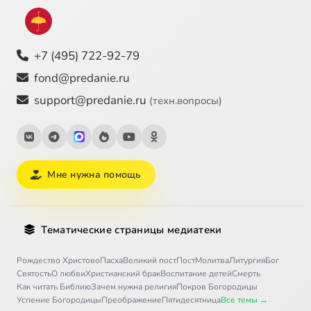
+7 (495) 722-92-79
fond@predanie.ru
support@predanie.ru
(техн.вопросы)
Мне нужна помощь
Тематические страницы медиатеки
Рождество Христово
Пасха
Великий пост
Пост
Молитва
Литургия
Бог
Святость
О любви
Христианский брак
Воспитание детей
Смерть
Как читать Библию
Зачем нужна религия
Покров Богородицы
Успение Богородицы
Преображение
Пятидесятница
Все темы →