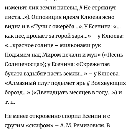
изменят лик земли напевы, // Не стряхнут
листа…»). Оппозиция идеям Клюева ясно
видна и в «Тучи с ожерёба…». У Есенина: «…
как пес, пролает за горой заря…» – у Клюева:
«…красное солнце – мильонами рук
Подымем над Миром печали и мук» («Песнь
Солнценосца»); у Есенина: «Скрежетом
булата вздыбят пасть земли…» – у Клюева:
«Алмазный плуг подымет ярь // Волхвующих
борозд…» («Двенадцать месяцев в году…») и
т. п.
Не менее откровенно спорил Есенин и с
другим «скифом» – А. М. Ремизовым. В