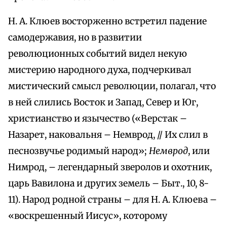
Н. А. Клюев восторженно встретил падение
самодержавия, но в развитии
революционных событий видел некую
мистерию народного духа, подчеркивал
мистический смысл революции, полагал, что
в ней слились Восток и Запад, Север и Юг,
христианство и язычество («Верстак –
Назарет, наковальня – Немврод, // Их слил в
песнозвучье родимый народ»;
Немврод
, или
Нимрод, – легендарный зверолов и охотник,
царь Вавилона и других земель – Быт., 10, 8-
11). Народ родной страны – для Н. А. Клюева –
«воскрешенный Иисус», которому