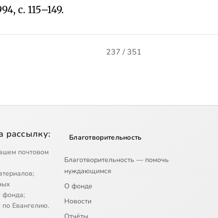
94, с. 115–149.
237 / 351
а рассылку:
Благотворительность
ашем почтовом
Благотворительность — помочь
нуждающимся
атериалов;
ных
О фонде
 фонда;
Новости
 по Евангелию.
Отчёты