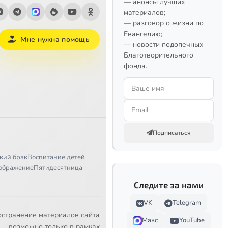
— анонсы лучших
материалов;
— разговор о жизни по
Евангелию;
Мне нужна помощь
— новости подопечных
Благотворительного
фонда.
Подписаться
кий брак
Воспитание детей
ображение
Пятидесятница
Следите за нами
VK
Telegram
остранение материалов сайта
Макс
YouTube
возможно только в рамках