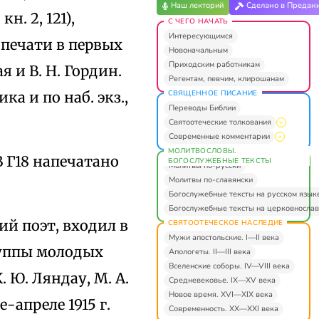
Наш лекторий
Сделано в Предан
н. 2, 121),
С ЧЕГО НАЧАТЬ
Интересующимся
 печати в первых
Новоначальным
Приходским работникам
 и В. Н. Гордин.
Регентам, певчим, клирошанам
СВЯЩЕННОЕ ПИСАНИЕ
а и по наб. экз.,
Переводы Библии
Святоотеческие толкования
Современные комментарии
МОЛИТВОСЛОВЫ.
 Г18 напечатано
БОГОСЛУЖЕБНЫЕ ТЕКСТЫ
Молитвы по-русски
Молитвы по-славянски
Богослужебные тексты на русском язык
Богослужебные тексты на церковнослав
й поэт, входил в
СВЯТООТЕЧЕСКОЕ НАСЛЕДИЕ
Мужи апостольские. I—II века
руппы молодых
Апологеты. II—III века
Вселенские соборы. IV—VIII века
. Ю. Ляндау, М. А.
Средневековье. IX—XV века
Новое время. XVI—XIX века
-апреле 1915 г.
Современность. XX—XXI века