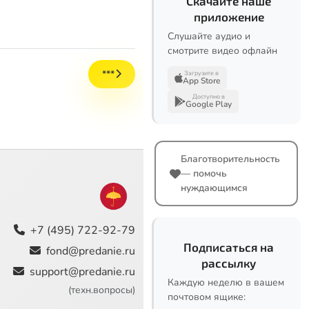
Скачайте наше
приложение
Слушайте аудио и
смотрите видео офлайн
***
Загрузите в
App Store
Доступно в
Google Play
Благотворительность
— помочь
нуждающимся
+7 (495) 722-92-79
Подписаться на
fond@predanie.ru
рассылку
support@predanie.ru
Каждую неделю в вашем
(техн.вопросы)
почтовом ящике: