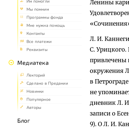
Ленины карие
Им помогли
Мы помним
Удовлетворе
Программы фонда
«Сочинения», т
Мне нужна помощь
Контакты
Л. И. Каннег
Все платежи
С. Урицкого.
Реквизиты
привлечены 
Медиатека
окружения Л.
Лекторий
в Петрограде
Сделано в Предании
не упоминает
Новинки
Популярное
дневник Л. И.
Авторы
записи о Есен
Блог
9). О Л. И. 