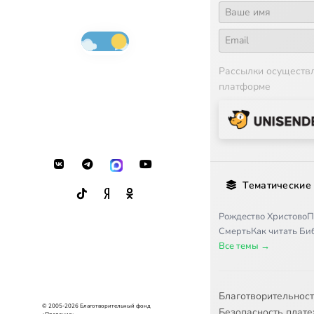
Рассылки осуществ
платформе
Тематические
Рождество Христово
П
Смерть
Как читать Б
Все темы →
Благотворительнос
© 2005-2026 Благотворительный фонд
Безопасность плат