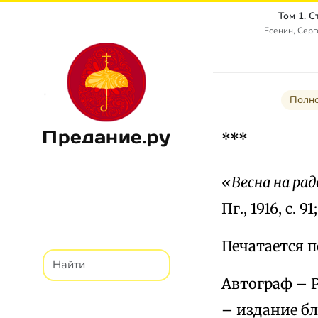
Том 1. 
Есенин, Сер
Полно
Предание.ру
***
«Весна на ра
Пг., 1916, с. 9
Печатается по
Автограф – Р
– издание бла