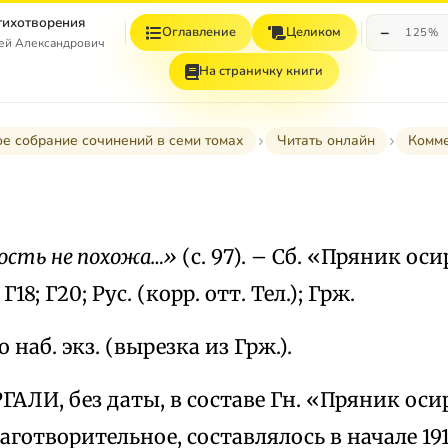
Стихотворения
−
Оглавление
Целиком
125%
гей Александрович
На страничку книги
е собрание сочинений в семи томах
Читать онлайн
Комм
дость не похожа…»
(с. 97). – Сб. «Пряник о
1; Г18; Г20; Рус. (корр. отт. Тел.); Грж.
 наб. экз. (вырезка из Грж.).
ГАЛИ, без даты, в составе Гн. «Пряник о
готворительное, составлялось в начале 1916