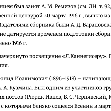
ем был занят А. М. Ремизов (см. ЛН, т. 92, к
енной цензурой 20 марта 1916 г., вышло из
Издателями сборника были А. Д. Барановская
е датируется временем подготовки сборник
ено 1916 г.
зачеркнуто посвящение «Л.Каннегисеру». В
ния.
онид Иоакимович (1896–1918) – начинающи
. А. Кузмина. Был одним из участников г
х поэтов (Рюрик Ивнев, В. С. Чернявский, К
), с которыми близко сошелся Есенин в марте