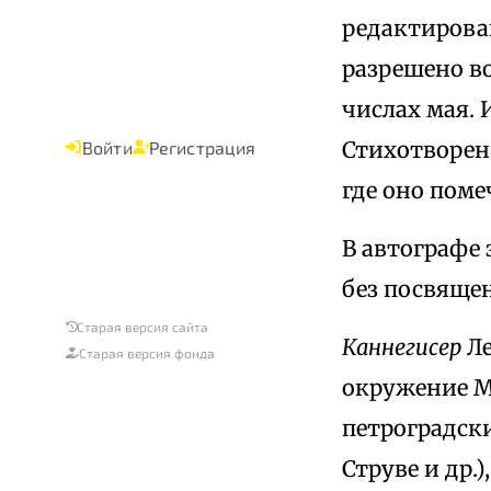
редактировани
разрешено во
числах мая. 
Стихотворени
Войти
Регистрация
где оно помеч
В автографе 
без посвяще
Старая версия сайта
Каннегисер
Ле
Старая версия фонда
окружение М
петроградски
Струве и др.