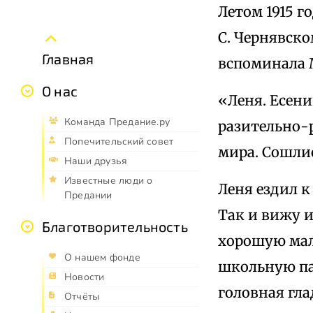
Летом 1915 г
С. Чернявско
Главная
вспоминала М
О нас
«Леня. Есени
Команда Предание.ру
разительно-р
Попечительский совет
мира. Сошлис
Наши друзья
Известные люди о
Леня ездил к
Предании
Так и вижу и
Благотворительность
хорошую мал
О нашем фонде
школьную па
Новости
головная гла
Отчёты