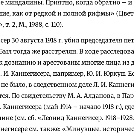
 миндалины. Приятно, когда обратно – и 
ние, как от редкой и полной рифмы» (Цвет
. 2, М., 1988, с. 110).
исер 30 августа 1918 г. убил председателя п
 Был тогда же расстрелян. В ходе расследо
к дознанию и арестованы многие лица из 
 И. Каннегисера, например, Ю. И. Юркун. Е
 не было, в следственном деле Л. И. Каннег
ся. По свидетельству М. А. Алданова, в Па
 Каннегисера (май 1914 – начало 1918 г.), г
ине (см. сб. «Леонид Каннегисер. 1918–1928»
Каннегисере см. также: «Минувшее. историче