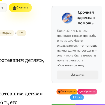
+
Скачать
Срочная
адресная
помощь
Каждый день к нам
ентарии
***
приходят новые просьбы
о помощи. Часто
оказывается, что помощь
нужна даже не сегодня –
она нужна была вчера: в
сиротевшим детям»,
приеме лекарств
образовался нед…
Помочь
Популярное
Избранное
сиротевшим детям»
Позже
 г., его