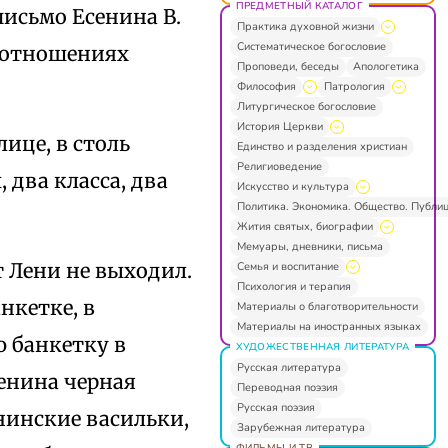
ПРЕДМЕТНЫЙ КАТАЛОГ
письмо Есенина В.
Практика духовной жизни
Систематическое богословие
х отношениях
Проповеди, беседы
Апологетика
Философия
Патрология
Литургическое богословие
История Церкви
лице, в столь
Единство и разделения христиан
Религиоведение
 два класса, два
Искусство и культура
Политика. Экономика. Общество. Публи
Жития святых, биографии
Мемуары, дневники, письма
т Лени не выходил.
Семья и воспитание
Психология и терапия
нкетке, в
Материалы о благотворительности
Материалы на иностранных языках
 банкетку в
ХУДОЖЕСТВЕННАЯ ЛИТЕРАТУРА
Русская литература
енина черная
Переводная поэзия
Русская поэзия
енинские васильки,
Зарубежная литература
ФИЛЬМЫ И ТВ