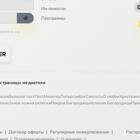
Им помогли
Программы
ляются на
 страницы медиатеки
асха
Великий пост
Пост
Молитва
Литургия
Бог
Святость
О любви
Христианс
иблию
Зачем нужна религия
Покров Богородицы
Успение Богородицы
Пре
ть
|
Договор оферты
|
Регулярные пожертвования
|
Распр
ежей
|
Политика возврата
|
О проекте
|