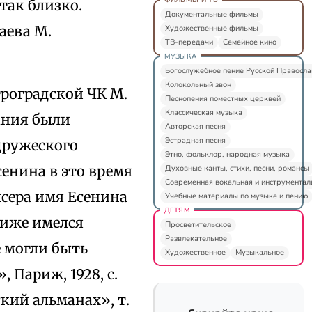
так близко.
Документальные фильмы
аева М.
Художественные фильмы
ТВ-передачи
Семейное кино
МУЗЫКА
Богослужебное пение Русской Правосл
Колокольный звон
етроградской ЧК М.
Песнопения поместных церквей
Классическая музыка
вания были
Авторская песня
Эстрадная песня
дружеского
Этно, фольклор, народная музыка
сенина в это время
Духовные канты, стихи, песни, романсы
Современная вокальная и инструментал
исера имя Есенина
Учебные материалы по музыке и пению
ДЕТЯМ
риже имелся
Просветительское
Развлекательное
де могли быть
Художественное
Музыкальное
, Париж, 1928, с.
ский альманах», т.