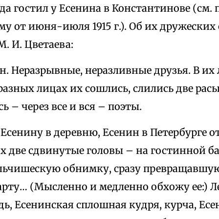
ода гостил у Есенина в Константинове (см. 
му от июня-июля 1915 г.). Об их дружески
. И. Цветаева:
н. Неразрывные, неразливные друзья. В их 
азных лицах их сошлись, слились две расы,
ь – через все и вся – поэты.
 Есенину в деревню, Есенин в Петербурге о
х две сдвинутые головы – на гостинной ба
ьчишескую обнимку, сразу превращавшую
рту… (Мысленно и медленно обхожу ее:) Л
дь, Есенинская сплошная кудря, курча, Ес