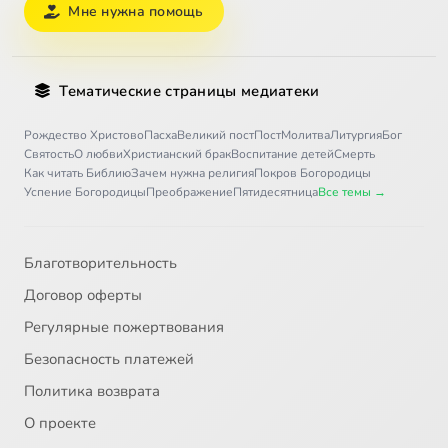
Мне нужна помощь
Тематические страницы медиатеки
Рождество Христово
Пасха
Великий пост
Пост
Молитва
Литургия
Бог
Святость
О любви
Христианский брак
Воспитание детей
Смерть
Как читать Библию
Зачем нужна религия
Покров Богородицы
Успение Богородицы
Преображение
Пятидесятница
Все темы →
Благотворительность
Договор оферты
Регулярные пожертвования
Безопасность платежей
Политика возврата
О проекте