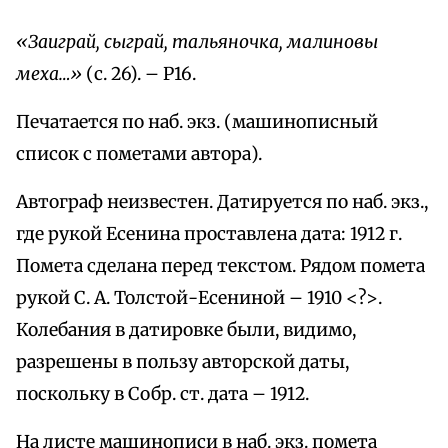
«Заиграй, сыграй, тальяночка, малиновы
меха…»
(с. 26). – Р16.
Печатается по наб. экз. (машинописный
список с пометами автора).
Автограф неизвестен. Датируется по наб. экз.,
где рукой Есенина проставлена дата: 1912 г.
Помета сделана перед текстом. Рядом помета
рукой С. А. Толстой-Есениной – 1910 <?>.
Колебания в датировке были, видимо,
разрешены в пользу авторской даты,
поскольку в Собр. ст. дата – 1912.
На листе машинописи в наб. экз. помета