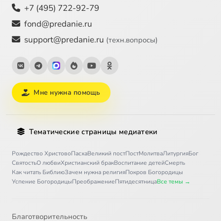
+7 (495) 722-92-79
fond@predanie.ru
support@predanie.ru
(техн.вопросы)
Мне нужна помощь
Тематические страницы медиатеки
Рождество Христово
Пасха
Великий пост
Пост
Молитва
Литургия
Бог
Святость
О любви
Христианский брак
Воспитание детей
Смерть
Как читать Библию
Зачем нужна религия
Покров Богородицы
Успение Богородицы
Преображение
Пятидесятница
Все темы →
Благотворительность