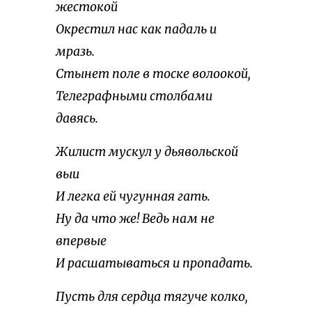
жестокой
Окрестил нас как падаль и
мразь.
Стынет поле в тоске волоокой,
Телеграфными столбами
давясь.
Жилист мускул у дьявольской
выи
И легка ей чугунная гать.
Ну да что же! Ведь нам не
впервые
И расшатываться и пропадать.
Пусть для сердца тягуче колко,