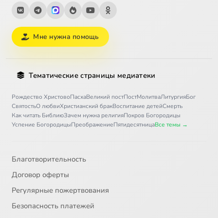
Мне нужна помощь
Тематические страницы медиатеки
Рождество Христово
Пасха
Великий пост
Пост
Молитва
Литургия
Бог
Святость
О любви
Христианский брак
Воспитание детей
Смерть
Как читать Библию
Зачем нужна религия
Покров Богородицы
Успение Богородицы
Преображение
Пятидесятница
Все темы →
Благотворительность
Договор оферты
Регулярные пожертвования
Безопасность платежей