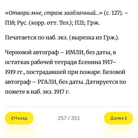
«Отвори мне, страж заоблачный…»
(с. 127). –
П18; Рус. (корр. отт. Тел.); П21; Грж.
Печатается по наб. экз. (вырезка из Грж.).
Черновой автограф – ИМЛИ, без даты, в
остатках рабочей тетради Есенина 1917–
1919 гг., пострадавшей при пожаре. Беловой
автограф – РГАЛИ, без даты. Датируется по
помете в наб. экз. 1917 г.
257 / 351
Назад
Далее