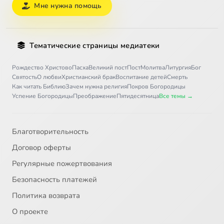
Мне нужна помощь
Тематические страницы медиатеки
Рождество Христово
Пасха
Великий пост
Пост
Молитва
Литургия
Бог
Святость
О любви
Христианский брак
Воспитание детей
Смерть
Как читать Библию
Зачем нужна религия
Покров Богородицы
Успение Богородицы
Преображение
Пятидесятница
Все темы →
Благотворительность
Договор оферты
Регулярные пожертвования
Безопасность платежей
Политика возврата
О проекте