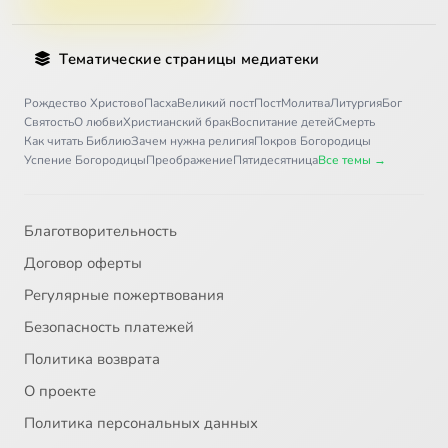
Тематические страницы медиатеки
Рождество Христово
Пасха
Великий пост
Пост
Молитва
Литургия
Бог
Святость
О любви
Христианский брак
Воспитание детей
Смерть
Как читать Библию
Зачем нужна религия
Покров Богородицы
Успение Богородицы
Преображение
Пятидесятница
Все темы →
Благотворительность
Договор оферты
Регулярные пожертвования
Безопасность платежей
Политика возврата
О проекте
Политика персональных данных