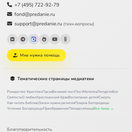
+7 (495) 722-92-79
fond@predanie.ru
support@predanie.ru
(техн.вопросы)
Мне нужна помощь
Тематические страницы медиатеки
Рождество Христово
Пасха
Великий пост
Пост
Молитва
Литургия
Бог
Святость
О любви
Христианский брак
Воспитание детей
Смерть
Как читать Библию
Зачем нужна религия
Покров Богородицы
Успение Богородицы
Преображение
Пятидесятница
Все темы →
Благотворительность