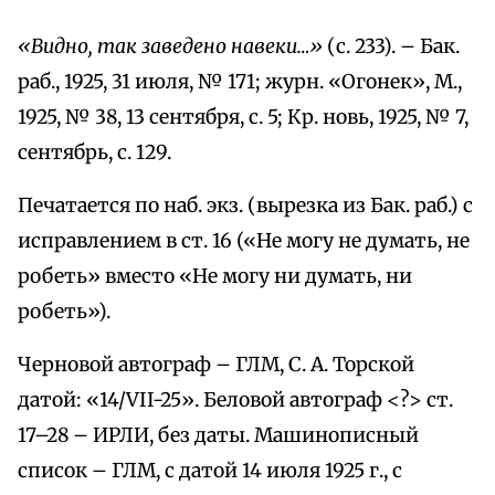
«Видно, так заведено навеки…»
(с. 233). – Бак.
раб., 1925, 31 июля, № 171; журн. «Огонек», М.,
1925, № 38, 13 сентября, с. 5; Кр. новь, 1925, № 7,
сентябрь, с. 129.
Печатается по наб. экз. (вырезка из Бак. раб.) с
исправлением в ст. 16 («Не могу не думать, не
робеть» вместо «Не могу ни думать, ни
робеть»).
Черновой автограф – ГЛМ, С. А. Торской
датой: «14/VII-25». Беловой автограф <?> ст.
17–28 – ИРЛИ, без даты. Машинописный
список – ГЛМ, с датой 14 июля 1925 г., с