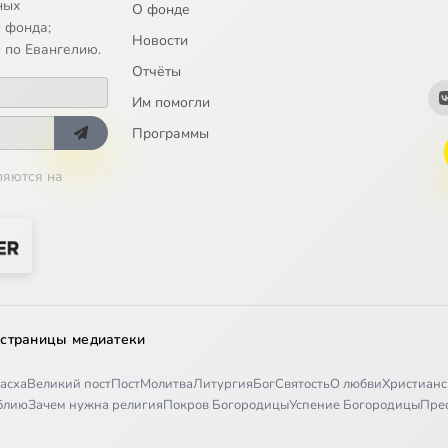
ных
О фонде
 фонда;
Новости
 по Евангелию.
Отчёты
Им помогли
Программы
ляются на
 страницы медиатеки
асха
Великий пост
Пост
Молитва
Литургия
Бог
Святость
О любви
Христианс
иблию
Зачем нужна религия
Покров Богородицы
Успение Богородицы
Пре