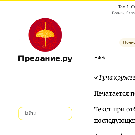
Том 1. 
Есенин, Сер
Полно
Предание.ру
***
«Туча кружев
Печатается п
Текст при отб
последующем