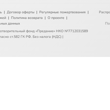
ть
|
Договор оферты
|
Регулярные пожертвования
|
Распр
ежей
|
Политика возврата
|
О проекте
|
ьных данных
По
готворительный фонд «Предание» НКО №7712031589
асно ст.582 ГК РФ. Без налога (НДС)
|