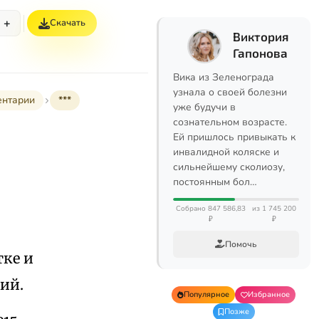
+
Скачать
Виктория
Гапонова
Вика из Зеленограда
узнала о своей болезни
ентарии
***
уже будучи в
сознательном возрасте.
Ей пришлось привыкать к
инвалидной коляске и
сильнейшему сколиозу,
постоянным бол…
Собрано 847 586,83
из 1 745 200
₽
₽
Помочь
тке и
ий.
Популярное
Избранное
Позже