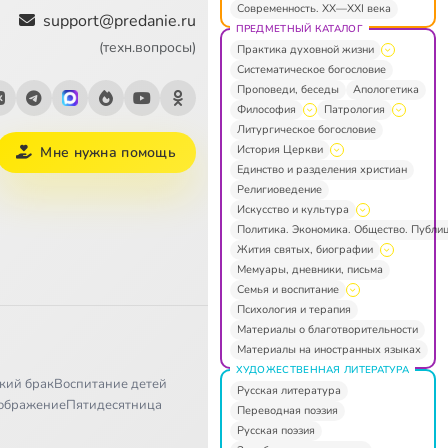
Современность. XX—XXI века
support@predanie.ru
ПРЕДМЕТНЫЙ КАТАЛОГ
(техн.вопросы)
Практика духовной жизни
Систематическое богословие
Проповеди, беседы
Апологетика
Философия
Патрология
Литургическое богословие
История Церкви
Мне нужна помощь
Единство и разделения христиан
Религиоведение
Искусство и культура
Политика. Экономика. Общество. Публи
Жития святых, биографии
Мемуары, дневники, письма
Семья и воспитание
Психология и терапия
Материалы о благотворительности
Материалы на иностранных языках
ХУДОЖЕСТВЕННАЯ ЛИТЕРАТУРА
кий брак
Воспитание детей
Русская литература
ображение
Пятидесятница
Переводная поэзия
Русская поэзия