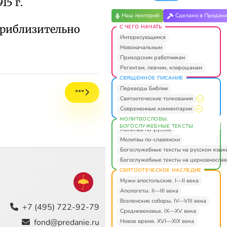
15 г.
Наш лекторий
Сделано в Предан
приблизительно
С ЧЕГО НАЧАТЬ
Интересующимся
Новоначальным
Приходским работникам
Регентам, певчим, клирошанам
СВЯЩЕННОЕ ПИСАНИЕ
Переводы Библии
***
Святоотеческие толкования
Современные комментарии
МОЛИТВОСЛОВЫ.
БОГОСЛУЖЕБНЫЕ ТЕКСТЫ
Молитвы по-русски
Молитвы по-славянски
Богослужебные тексты на русском язык
Богослужебные тексты на церковнослав
СВЯТООТЕЧЕСКОЕ НАСЛЕДИЕ
Мужи апостольские. I—II века
Апологеты. II—III века
Вселенские соборы. IV—VIII века
+7 (495) 722-92-79
Средневековье. IX—XV века
fond@predanie.ru
Новое время. XVI—XIX века