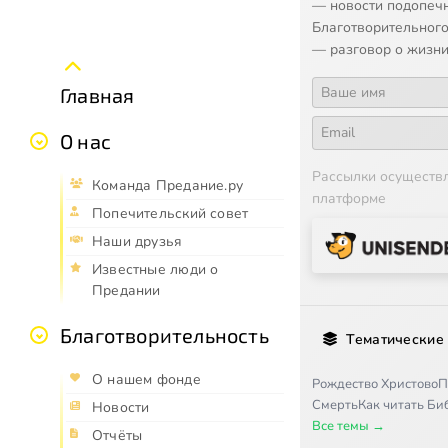
— новости подопеч
Благотворительного
— разговор о жизни
Главная
О нас
Рассылки осуществ
Команда Предание.ру
платформе
Попечительский совет
Наши друзья
Известные люди о
Предании
Благотворительность
Тематические
О нашем фонде
Рождество Христово
П
Смерть
Как читать Б
Новости
Все темы →
Отчёты