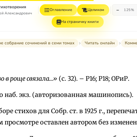
Стихотворения
−
Оглавление
Целиком
125%
гей Александрович
На страничку книги
е собрание сочинений в семи томах
Читать онлайн
Комм
о в роще связала…»
(с. 32). – Р16; Р18; ОРиР.
о наб. экз. (авторизованная машинопись).
оре стихов для Собр. ст. в 1925 г., перепеча
 просмотре оставлен автором без изменен