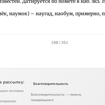
вестен. Датируется по помете в наб. экз. 19
ёк, наумок) – наугад, наобум, примерно, 
198 / 351
а рассылку:
Благотворительность
ашем почтовом
Благотворительность — помочь
нуждающимся
атериалов;