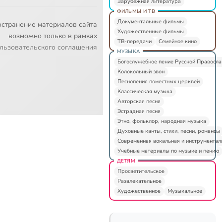
Зарубежная литература
ФИЛЬМЫ И ТВ
Документальные фильмы
остранение материалов сайта
Художественные фильмы
возможно только в рамках
ТВ-передачи
Семейное кино
льзовательского соглашения
МУЗЫКА
Богослужебное пение Русской Правосл
Колокольный звон
Песнопения поместных церквей
Классическая музыка
Авторская песня
Эстрадная песня
Этно, фольклор, народная музыка
Духовные канты, стихи, песни, романсы
Современная вокальная и инструментал
Учебные материалы по музыке и пению
ДЕТЯМ
Просветительское
Развлекательное
Художественное
Музыкальное