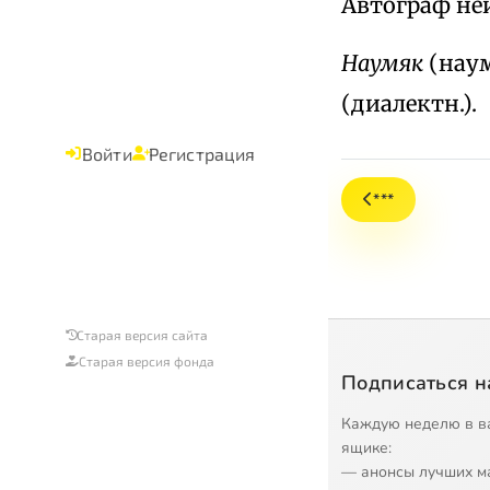
Автограф неиз
Наумяк
(наум
(диалектн.).
Войти
Регистрация
***
Старая версия сайта
Старая версия фонда
Подписаться н
Каждую неделю в в
ящике:
— анонсы лучших м