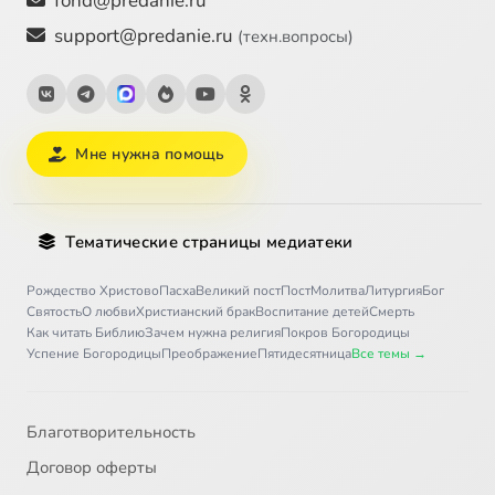
fond@predanie.ru
support@predanie.ru
(техн.вопросы)
Мне нужна помощь
Тематические страницы медиатеки
Рождество Христово
Пасха
Великий пост
Пост
Молитва
Литургия
Бог
Святость
О любви
Христианский брак
Воспитание детей
Смерть
Как читать Библию
Зачем нужна религия
Покров Богородицы
Успение Богородицы
Преображение
Пятидесятница
Все темы →
Благотворительность
Договор оферты