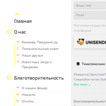
Главная
Рассылки осуществ
платформе
О нас
Команда Предание.ру
Попечительский совет
Наши друзья
Известные люди о
Тематические
Предании
Рождество Христово
П
Благотворительность
Смерть
Как читать Б
Все темы →
О нашем фонде
Новости
Благотворительнос
Отчёты