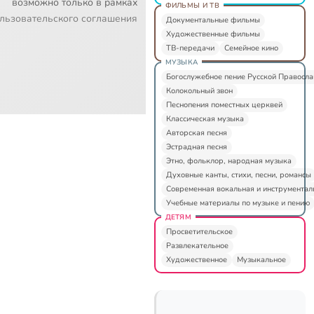
возможно только в рамках
ФИЛЬМЫ И ТВ
льзовательского соглашения
Документальные фильмы
Художественные фильмы
ТВ-передачи
Семейное кино
МУЗЫКА
Богослужебное пение Русской Правосл
Колокольный звон
Песнопения поместных церквей
Классическая музыка
Авторская песня
Эстрадная песня
Этно, фольклор, народная музыка
Духовные канты, стихи, песни, романсы
Современная вокальная и инструментал
Учебные материалы по музыке и пению
ДЕТЯМ
Просветительское
Развлекательное
Художественное
Музыкальное