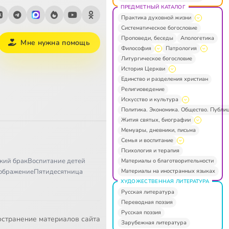
ПРЕДМЕТНЫЙ КАТАЛОГ
Практика духовной жизни
Систематическое богословие
Проповеди, беседы
Апологетика
Мне нужна помощь
Философия
Патрология
Литургическое богословие
История Церкви
Единство и разделения христиан
Религиоведение
Искусство и культура
Политика. Экономика. Общество. Публи
Жития святых, биографии
Мемуары, дневники, письма
Семья и воспитание
Психология и терапия
кий брак
Воспитание детей
Материалы о благотворительности
Материалы на иностранных языках
ображение
Пятидесятница
ХУДОЖЕСТВЕННАЯ ЛИТЕРАТУРА
Русская литература
Переводная поэзия
Русская поэзия
остранение материалов сайта
Зарубежная литература