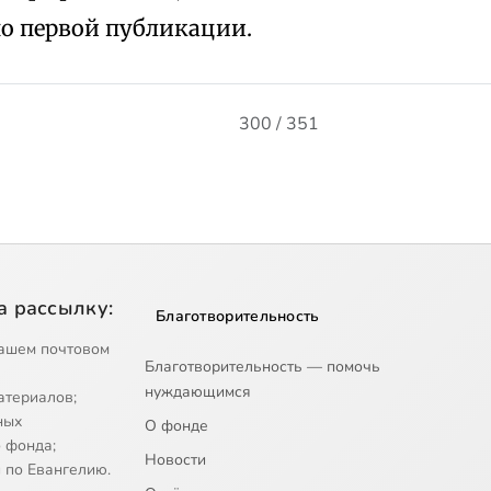
по первой публикации.
300 / 351
а рассылку:
Благотворительность
ашем почтовом
Благотворительность — помочь
нуждающимся
атериалов;
ных
О фонде
 фонда;
Новости
 по Евангелию.