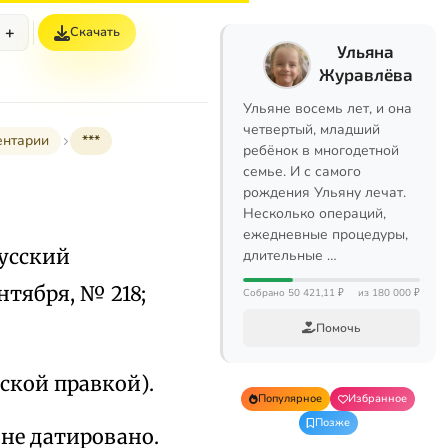
+
Скачать
Ульяна
Журавлёва
Ульяне восемь лет, и она
четвертый, младший
ентарии
***
ребёнок в многодетной
семье. И с самого
рождения Ульяну лечат.
Несколько операций,
ежедневные процедуры,
Русский
длительные …
ентября, № 218;
Собрано 50 421,11 ₽
из 180 000 ₽
Помочь
рской правкой).
Популярное
Избранное
Позже
 не датировано.