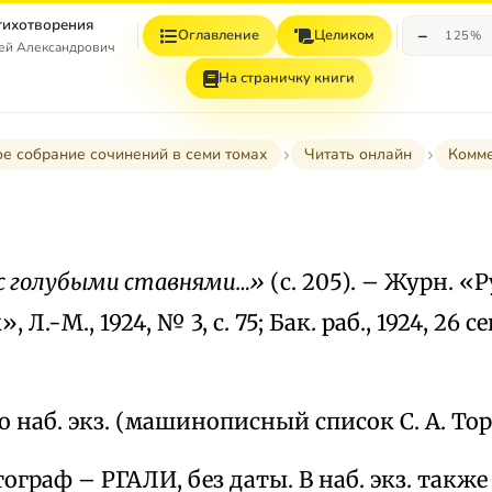
Стихотворения
−
Оглавление
Целиком
125%
гей Александрович
На страничку книги
е собрание сочинений в семи томах
Читать онлайн
Комм
 с голубыми ставнями…»
(с. 205). – Журн. «
 Л.-М., 1924, № 3, с. 75; Бак. раб., 1924, 26 с
о наб. экз. (машинописный список С. А. То
ограф – РГАЛИ, без даты. В наб. экз. также