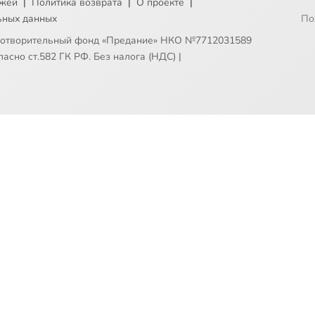
ежей
|
Политика возврата
|
О проекте
|
ьных данных
По
готворительный фонд «Предание» НКО №7712031589
асно ст.582 ГК РФ. Без налога (НДС)
|