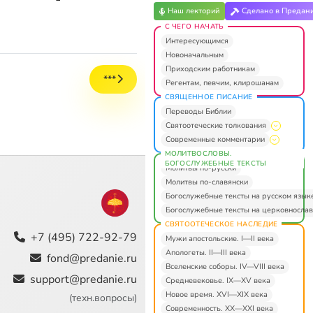
Наш лекторий
Сделано в Предан
С ЧЕГО НАЧАТЬ
Интересующимся
Новоначальным
Приходским работникам
***
Регентам, певчим, клирошанам
СВЯЩЕННОЕ ПИСАНИЕ
Переводы Библии
Святоотеческие толкования
Современные комментарии
МОЛИТВОСЛОВЫ.
БОГОСЛУЖЕБНЫЕ ТЕКСТЫ
Молитвы по-русски
Молитвы по-славянски
Богослужебные тексты на русском язык
Богослужебные тексты на церковнослав
СВЯТООТЕЧЕСКОЕ НАСЛЕДИЕ
+7 (495) 722-92-79
Мужи апостольские. I—II века
Апологеты. II—III века
fond@predanie.ru
Вселенские соборы. IV—VIII века
support@predanie.ru
Средневековье. IX—XV века
Новое время. XVI—XIX века
(техн.вопросы)
Современность. XX—XXI века