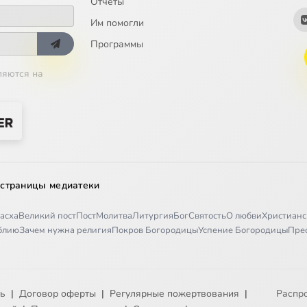
Отчёты
Им помогли
Программы
ляются на
 страницы медиатеки
асха
Великий пост
Пост
Молитва
Литургия
Бог
Святость
О любви
Христианс
иблию
Зачем нужна религия
Покров Богородицы
Успение Богородицы
Пре
ть
|
Договор оферты
|
Регулярные пожертвования
|
Распр