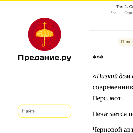
Том 1. 
Есенин, Сер
Полно
Предание.ру
***
«Низкий дом
современник»,
Перс. мот.
Печатается п
Черновой авт