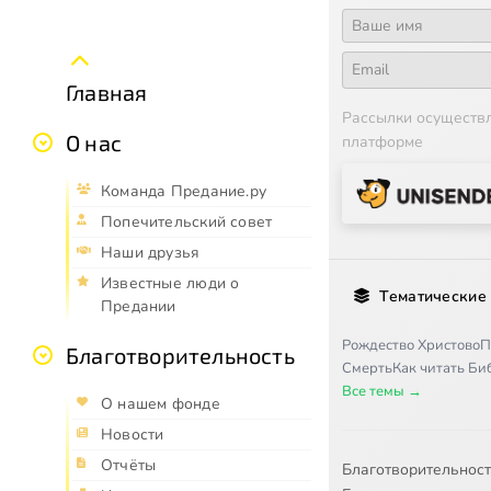
Главная
Рассылки осуществ
О нас
платформе
Команда Предание.ру
Попечительский совет
Наши друзья
Известные люди о
Тематические
Предании
Рождество Христово
П
Благотворительность
Смерть
Как читать Б
Все темы →
О нашем фонде
Новости
Отчёты
Благотворительнос