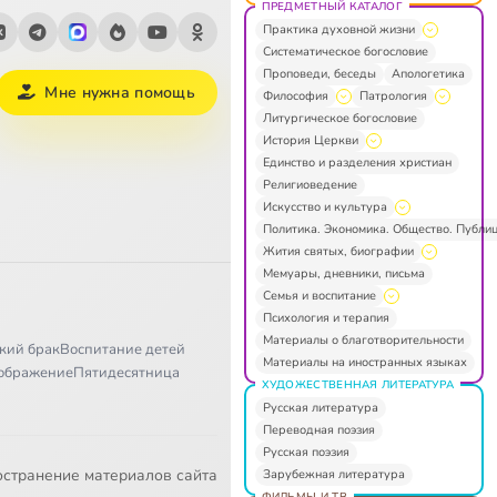
ПРЕДМЕТНЫЙ КАТАЛОГ
Практика духовной жизни
Систематическое богословие
Проповеди, беседы
Апологетика
Мне нужна помощь
Философия
Патрология
Литургическое богословие
История Церкви
Единство и разделения христиан
Религиоведение
Искусство и культура
Политика. Экономика. Общество. Публи
Жития святых, биографии
Мемуары, дневники, письма
Семья и воспитание
Психология и терапия
Материалы о благотворительности
кий брак
Воспитание детей
Материалы на иностранных языках
ображение
Пятидесятница
ХУДОЖЕСТВЕННАЯ ЛИТЕРАТУРА
Русская литература
Переводная поэзия
Русская поэзия
остранение материалов сайта
Зарубежная литература
ФИЛЬМЫ И ТВ