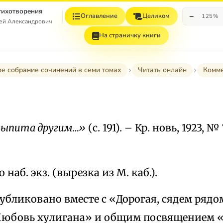
Стихотворения
−
Оглавление
Целиком
125%
гей Александрович
На страничку книги
е собрание сочинений в семи томах
Читать онлайн
Комм
выпита другим…»
(с. 191). – Кр. новь, 1923, № 
 наб. экз. (вырезка из М. каб.).
публиковано вместе с «Дорогая, сядем ря
Любовь хулигана» и общим посвящением «