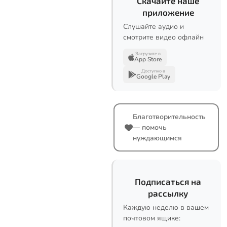
Скачайте наше
приложение
Слушайте аудио и
смотрите видео офлайн
Загрузите в
App Store
Доступно в
Google Play
Благотворительность
— помочь
нуждающимся
Подписаться на
рассылку
Каждую неделю в вашем
почтовом ящике: