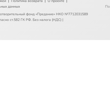
ежей
|
Политика возврата
|
О проекте
|
ьных данных
По
готворительный фонд «Предание» НКО №7712031589
асно ст.582 ГК РФ. Без налога (НДС)
|