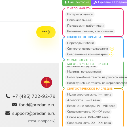
Наш лекторий
Сделано в Предан
С ЧЕГО НАЧАТЬ
Интересующимся
Новоначальным
Приходским работникам
Регентам, певчим, клирошанам
***
СВЯЩЕННОЕ ПИСАНИЕ
Переводы Библии
Святоотеческие толкования
Современные комментарии
МОЛИТВОСЛОВЫ.
БОГОСЛУЖЕБНЫЕ ТЕКСТЫ
Молитвы по-русски
Молитвы по-славянски
Богослужебные тексты на русском язык
Богослужебные тексты на церковнослав
СВЯТООТЕЧЕСКОЕ НАСЛЕДИЕ
Мужи апостольские. I—II века
+7 (495) 722-92-79
Апологеты. II—III века
fond@predanie.ru
Вселенские соборы. IV—VIII века
Средневековье. IX—XV века
support@predanie.ru
Новое время. XVI—XIX века
(техн.вопросы)
Современность. XX—XXI века