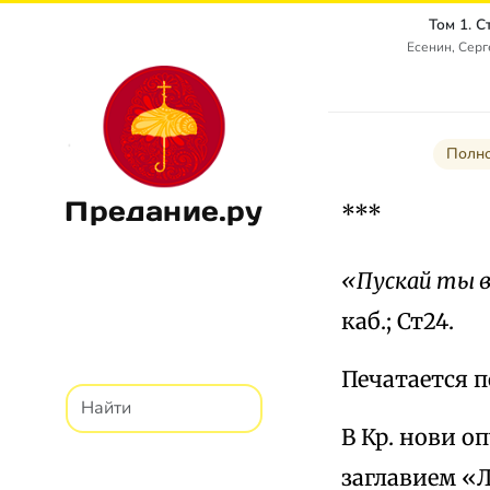
Том 1. 
Есенин, Сер
Полно
Предание.ру
***
«Пускай ты 
каб.; Ст24.
Печатается по
В Кр. нови о
заглавием «