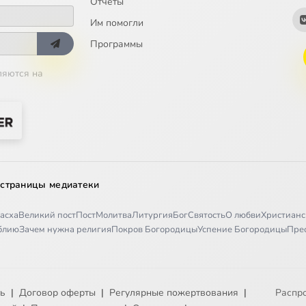
Отчёты
Им помогли
Программы
ляются на
 страницы медиатеки
асха
Великий пост
Пост
Молитва
Литургия
Бог
Святость
О любви
Христианс
иблию
Зачем нужна религия
Покров Богородицы
Успение Богородицы
Пре
ть
|
Договор оферты
|
Регулярные пожертвования
|
Распр