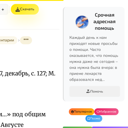
+
Скачать
Срочная
адресная
помощь
Каждый день к нам
ентарии
***
приходят новые просьбы
о помощи. Часто
оказывается, что помощь
нужна даже не сегодня –
она нужна была вчера: в
7, декабрь, с. 127; М.
приеме лекарств
образовался нед…
Помочь
Популярное
Избранное
дом…» под общим
Позже
Августе