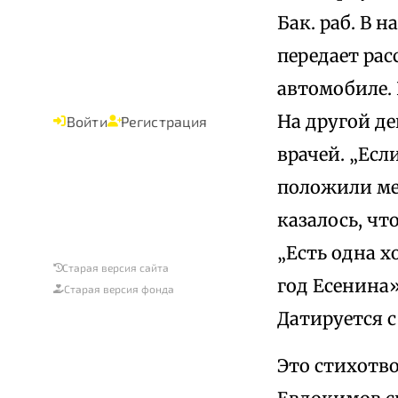
Бак. раб. В н
передает рас
автомобиле. 
На другой де
Войти
Регистрация
врачей. „Есл
положили мен
казалось, чт
„Есть одна х
Старая версия сайта
год Есенина»,
Старая версия фонда
Датируется с
Это стихотво