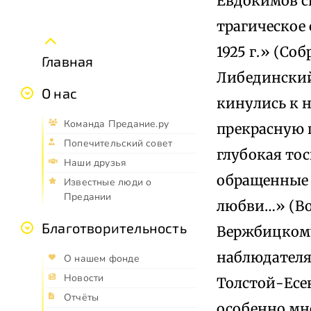
Евдокимов с
трагическое 
1925 г.» (Соб
Главная
Либединский,
О нас
кинулись к н
Команда Предание.ру
прекрасную п
Попечительский совет
глубокая тос
Наши друзья
обращенные 
Известные люди о
Предании
любви…» (Вос
Благотворительность
Вержбицкому 
наблюдателя,
О нашем фонде
Новости
Толстой-Есен
Отчёты
особенно мне