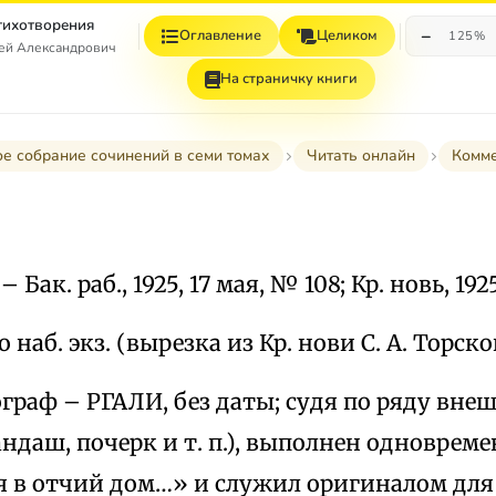
Стихотворения
−
Оглавление
Целиком
125%
гей Александрович
На страничку книги
е собрание сочинений в семи томах
Читать онлайн
Комм
. – Бак. раб., 1925, 17 мая, № 108; Кр. новь, 192
 наб. экз. (вырезка из Кр. нови С. А. Торск
граф – РГАЛИ, без даты; судя по ряду вне
андаш, почерк и т. п.), выполнен одновреме
 я в отчий дом…» и служил оригиналом дл