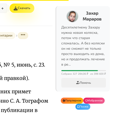
+
Скачать
Захар
Мараров
Десятилетнему Захару
нужна новая коляска,
ентарии
***
потом что старая
сломалась. А без коляски
он не сможет не только
просто выходить из дома,
но и продолжать лечение
5, № 5, июнь, с. 23.
в ре…
Собрано 327 284,06 ₽
из 398 600 ₽
ой правкой).
Помочь
шних примет
нно С. А. Тографом
Популярное
Избранное
Позже
я публикации в