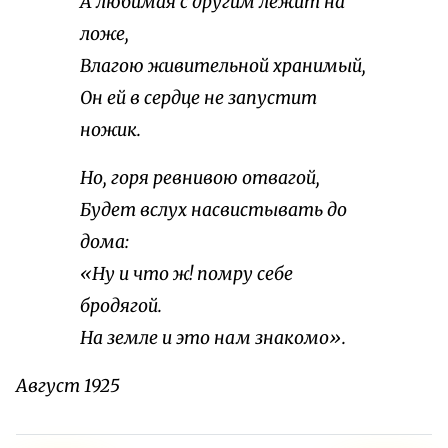
А любимая с другим лежит на
ложе,
Влагою живительной хранимый,
Он ей в сердце не запустит
ножик.
Но, горя ревнивою отвагой,
Будет вслух насвистывать до
дома:
«Ну и что ж! помру себе
бродягой.
На земле и это нам знакомо».
Август 1925