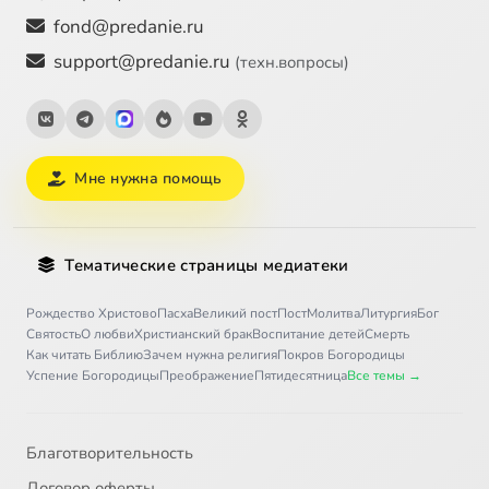
fond@predanie.ru
support@predanie.ru
(техн.вопросы)
Мне нужна помощь
Тематические страницы медиатеки
Рождество Христово
Пасха
Великий пост
Пост
Молитва
Литургия
Бог
Святость
О любви
Христианский брак
Воспитание детей
Смерть
Как читать Библию
Зачем нужна религия
Покров Богородицы
Успение Богородицы
Преображение
Пятидесятница
Все темы →
Благотворительность
Договор оферты