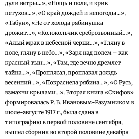
дули ветры…», «Нощь и поле, и крик
петухов…», «О край дождей и непогоды…»,
«Табун», «Не от холода рябинушка
дрожит…», «Колокольчик среброзвонный…»,
«Алый мрак в небесной черни…», «Гляну в
поле, гляну в небо…», «Заря над полем – как
красный тын…», «Там, где вечно дремлет
тайна…», «Проплясал, проплакал дождь
весенний…», «Покраснела рябина…», «О Русь,
взмахни крылами…». Вторая книга «Скифов»
формировалась Р. В. Ивановым-Разумником в
июле-августе 1917 г., была сдана в
типографию в первой половине сентября,
вышел сборник во второй половине декабря