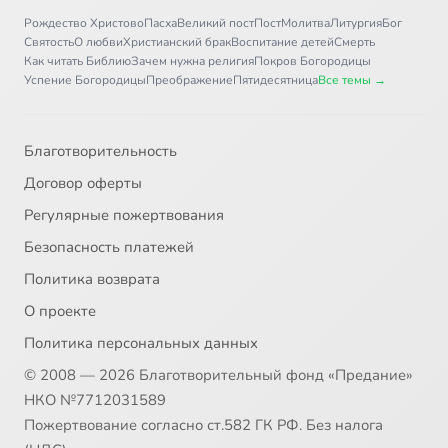
Рождество Христово
Пасха
Великий пост
Пост
Молитва
Литургия
Бог
Святость
О любви
Христианский брак
Воспитание детей
Смерть
Как читать Библию
Зачем нужна религия
Покров Богородицы
Успение Богородицы
Преображение
Пятидесятница
Все темы →
Благотворительность
Договор оферты
Регулярные пожертвования
Безопасность платежей
Политика возврата
О проекте
Политика персональных данных
© 2008 — 2026 Благотворительный фонд «Предание»
НКО №7712031589
Пожертвование согласно ст.582 ГК РФ. Без налога