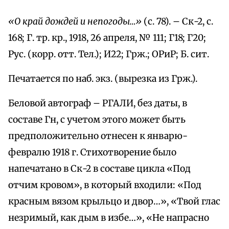
«О край дождей и непогоды…»
(с. 78). – Ск-2, с.
168; Г. тр. кр., 1918, 26 апреля, № 111; Г18; Г20;
Рус. (корр. отт. Тел.); И22; Грж.; ОРиР; Б. сит.
Печатается по наб. экз. (вырезка из Грж.).
Беловой автограф – РГАЛИ, без даты, в
составе Гн, с учетом этого может быть
предположительно отнесен к январю-
февралю 1918 г. Стихотворение было
напечатано в Ск-2 в составе цикла «Под
отчим кровом», в который входили: «Под
красным вязом крыльцо и двор…», «Твой глас
незримый, как дым в избе…», «Не напрасно