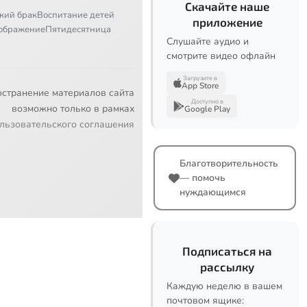
Скачайте наше
кий брак
Воспитание детей
приложение
ображение
Пятидесятница
Слушайте аудио и
смотрите видео офлайн
Загрузите в
App Store
остранение материалов сайта
Доступно в
возможно только в рамках
Google Play
льзовательского соглашения
Благотворительность
— помочь
нуждающимся
Подписаться на
рассылку
Каждую неделю в вашем
почтовом ящике: