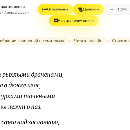
Стихотворения
−
Оглавление
Целиком
125%
гей Александрович
На страничку книги
обрание сочинений в семи томах
Читать онлайн
Стихотв
 рыхлыми драченами,
а в дежке квас,
чурками точеными
ы лезут в паз.
 сажа над заслонкою,