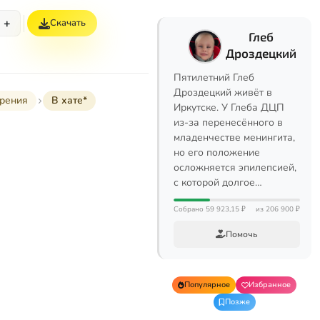
+
Скачать
Глеб
Дроздецкий
Пятилетний Глеб
Дроздецкий живёт в
орения
В хате*
Иркутске. У Глеба ДЦП
из-за перенесённого в
младенчестве менингита,
но его положение
осложняется эпилепсией,
с которой долгое…
Собрано 59 923,15 ₽
из 206 900 ₽
Помочь
Популярное
Избранное
Позже