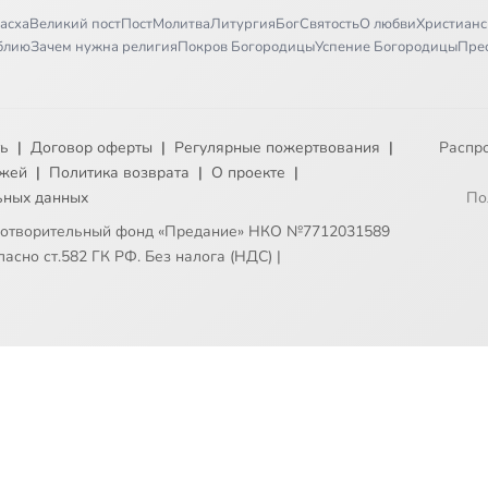
асха
Великий пост
Пост
Молитва
Литургия
Бог
Святость
О любви
Христианс
иблию
Зачем нужна религия
Покров Богородицы
Успение Богородицы
Пре
ть
|
Договор оферты
|
Регулярные пожертвования
|
Распр
ежей
|
Политика возврата
|
О проекте
|
ьных данных
По
готворительный фонд «Предание» НКО №7712031589
асно ст.582 ГК РФ. Без налога (НДС)
|