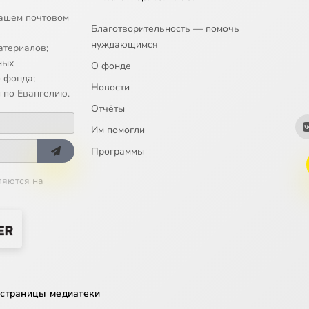
ашем почтовом
Благотворительность — помочь
нуждающимся
атериалов;
ных
О фонде
 фонда;
Новости
 по Евангелию.
Отчёты
Им помогли
Программы
ляются на
 страницы медиатеки