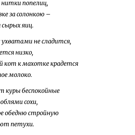
е нитки попелиц,
вке за солонкою –
 сырых яиц.
 ухватами не сладится,
ется низко,
 кот к махотке крадется
ное молоко.
т куры беспокойные
лоблями сохи,
ре обедню стройную
ют петухи.