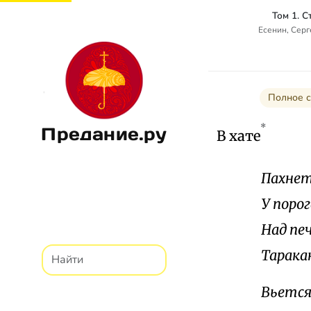
Том 1. 
Есенин, Сер
Полное с
*
Предание.ру
В хате
Пахнет
У порог
Над пе
Таракан
Вьется