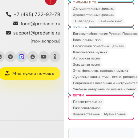
ФИЛЬМЫ И ТВ
Документальные фильмы
+7 (495) 722-92-79
Художественные фильмы
ТВ-передачи
Семейное кино
fond@predanie.ru
МУЗЫКА
support@predanie.ru
Богослужебное пение Русской Правосл
Колокольный звон
(техн.вопросы)
Песнопения поместных церквей
Классическая музыка
Авторская песня
Эстрадная песня
Этно, фольклор, народная музыка
Мне нужна помощь
Духовные канты, стихи, песни, романсы
Современная вокальная и инструментал
Учебные материалы по музыке и пению
ДЕТЯМ
Просветительское
Развлекательное
Художественное
Музыкальное