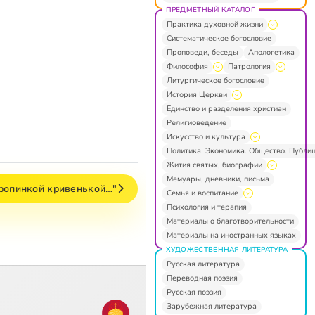
ПРЕДМЕТНЫЙ КАТАЛОГ
Практика духовной жизни
Систематическое богословие
Проповеди, беседы
Апологетика
Философия
Патрология
Литургическое богословие
История Церкви
Единство и разделения христиан
Религиоведение
Искусство и культура
Политика. Экономика. Общество. Публи
Жития святых, биографии
Мемуары, дневники, письма
тропинкой кривенькой…"
Семья и воспитание
Психология и терапия
Материалы о благотворительности
Материалы на иностранных языках
ХУДОЖЕСТВЕННАЯ ЛИТЕРАТУРА
Русская литература
Переводная поэзия
Русская поэзия
Зарубежная литература