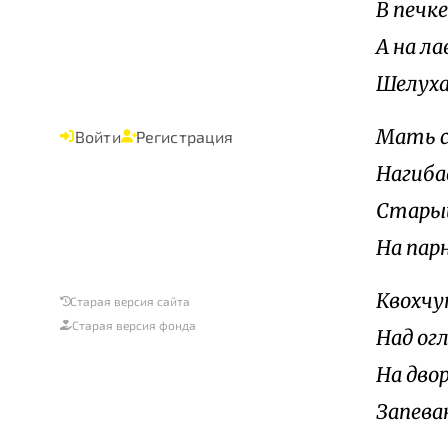
В печк
А на ла
Шелуха
Мать с
Войти
Регистрация
Нагиба
Старый
На пар
Квохчу
Старая версия сайта
Старая версия фонда
Над ог
На дво
Запева