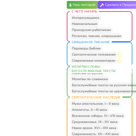
Наш лекторий
Сделано в Предан
С ЧЕГО НАЧАТЬ
Интересующимся
Новоначальным
Приходским работникам
Регентам, певчим, клирошанам
СВЯЩЕННОЕ ПИСАНИЕ
Переводы Библии
Святоотеческие толкования
Современные комментарии
МОЛИТВОСЛОВЫ.
БОГОСЛУЖЕБНЫЕ ТЕКСТЫ
Молитвы по-русски
Молитвы по-славянски
Богослужебные тексты на русском язык
Богослужебные тексты на церковнослав
СВЯТООТЕЧЕСКОЕ НАСЛЕДИЕ
Мужи апостольские. I—II века
Апологеты. II—III века
Вселенские соборы. IV—VIII века
Средневековье. IX—XV века
Новое время. XVI—XIX века
Современность. XX—XXI века