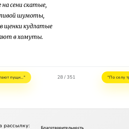
е на сени скатые,
ливой шумоты,
ов щенки кудлатые
ают в хомуты.
28 / 351
пают пущи…"
"По селу 
а рассылку:
Благотворительность