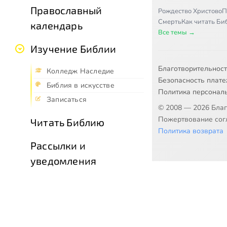
Православный
Рождество Христово
П
Смерть
Как читать Б
календарь
Все темы →
Изучение Библии
Благотворительнос
Колледж Наследие
Безопасность плат
Библия в искусстве
Политика персонал
Записаться
© 2008 — 2026 Бла
Пожертвование согл
Читать Библию
Политика возврата
Рассылки и
уведомления