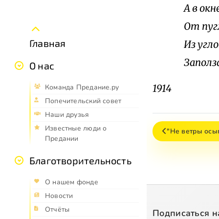
А в окн
От пуг
Главная
Из угл
Заполз
О нас
1914
Команда Предание.ру
Попечительский совет
Наши друзья
Известные люди о
"Не ветры осы
Предании
Благотворительность
О нашем фонде
Новости
Отчёты
Подписаться н