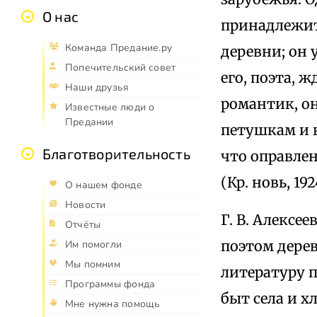
О нас
принадлежит
Команда Предание.ру
деревни; он 
Попечительский совет
его, поэта, 
Наши друзья
романтик, он
Известные люди о
Предании
петушкам и 
Благотворительность
что оправле
(Кр. новь, 19
О нашем фонде
Новости
Г. В. Алексе
Отчёты
поэтом дерев
Им помогли
Мы помним
литературу 
Программы фонда
быт села и х
Мне нужна помощь