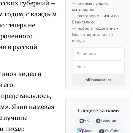
усских губерний –
— анонсы лучших
материалов;
ым годом, с каждым
— разговор о жизни по
Евангелию;
о теперь не
— новости подопечных
Благотворительного
ороченного
фонда.
ня в русской
тинов видел в
Подписаться
 его
 представлялось,
м». Явно намекая
Следите за нами
е лучшие
VK
Telegram
н писал:
Макс
YouTube