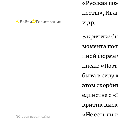
«Русская поэ
поэты», Иван
Войти
Регистрация
и др.
В критике б
момента появ
иной форме 
писал: «Поэ
быта в силу
этом скорби
единстве с 
критик выск
«Не есть ли
Старая версия сайта