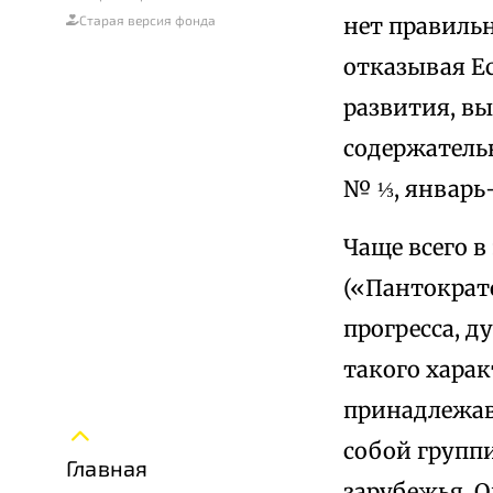
нет правильн
Старая версия фонда
отказывая Е
развития, вы
содержательн
№ ⅓, январь-м
Чаще всего в
(«Пантократ
прогресса, 
такого хара
принадлежав
собой группи
Главная
зарубежья. 