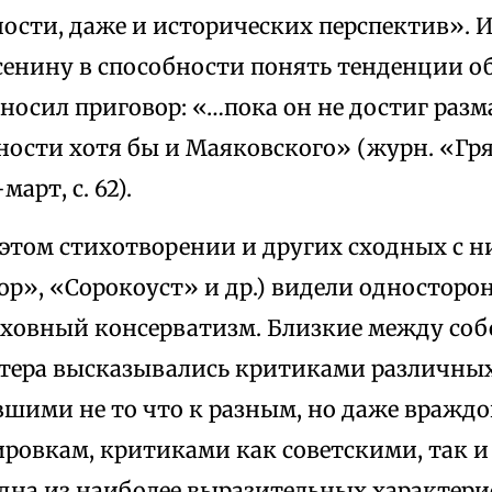
ости, даже и исторических перспектив». 
сенину в способности понять тенденции о
носил приговор: «…пока он не достиг разм
ости хотя бы и Маяковского» (журн. «Гряду
арт, с. 62).
 этом стихотворении и других сходных с 
ор», «Сорокоуст» и др.) видели односторо
духовный консерватизм. Близкие между со
ктера высказывались критиками различных
шими не то что к разным, но даже враж
ровкам, критиками как советскими, так и 
Одна из наиболее выразительных характери