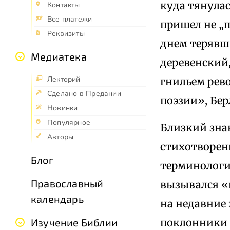
куда тянула
Контакты
Все платежи
пришел не „п
Реквизиты
днем терявши
Медиатека
деревенский,
Лекторий
гнильем рево
Сделано в Предании
поэзии», Берли
Новинки
Популярное
Близкий знак
Авторы
стихотворен
Блог
терминологи
Православный
вызывался «
календарь
на недавние
поклонники 
Изучение Библии