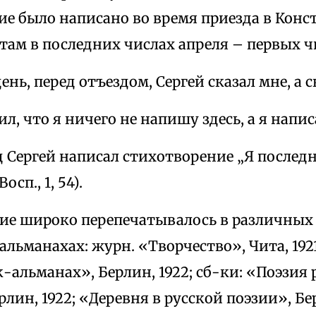
е было написано во время приезда в Конст
там в последних числах апреля – первых ч
ень, перед отъездом, Сергей сказал мне, а с
ил, что я ничего не напишу здесь, а я напи
д Сергей написал стихотворение „Я послед
осп., 1, 54).
ие широко перепечатывалось в различных
альманахах: журн. «Творчество», Чита, 1921
-альманах», Берлин, 1922; сб-ки: «Поэзи
лин, 1922; «Деревня в русской поэзии», Бер