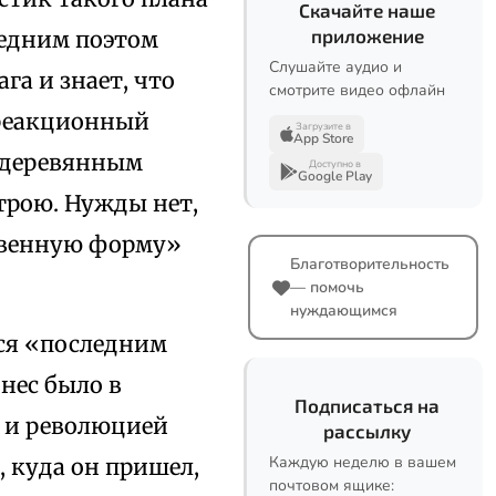
Скачайте наше
приложение
ледним поэтом
Слушайте аудио и
га и знает, что
смотрите видео офлайн
к реакционный
Загрузите в
App Store
к деревянным
Доступно в
Google Play
трою. Нужды нет,
ственную форму»
Благотворительность
— помочь
нуждающимся
ься «последним
нес было в
Подписаться на
й и революцией
рассылку
Каждую неделю в вашем
, куда он пришел,
почтовом ящике: