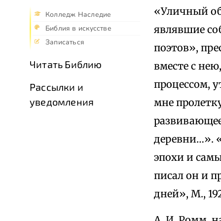
«Уличный обы
Колледж Наследие
являвшие со
Библия в искусстве
Записаться
поэтов», пр
Читать Библию
вместе с нею
процессом, у
Рассылки и
уведомления
мне пролетку
развивающее
деревни…». 
эпохи и сам
писал он и п
дней», М., 1923
А. И. Ромм, 