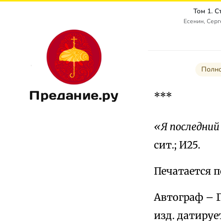
Том 1. 
Есенин, Сер
Полно
Предание.ру
***
«Я последний
сит.; И25.
Печатается по
Автограф – Г
изд. датируе