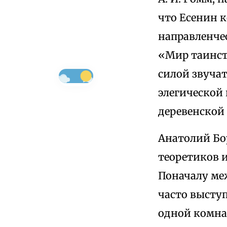
что Есенин к
направленче
«Мир таинст
силой звуча
элегической 
деревенской д
Анатолий Б
теоретиков и
Поначалу ме
часто выступ
одной комна