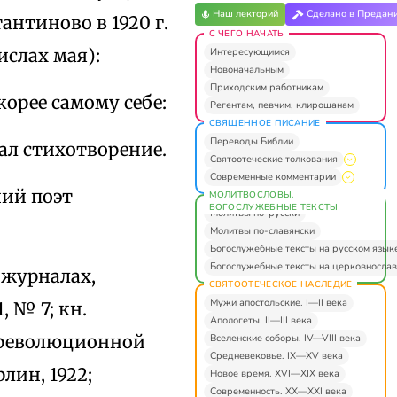
Наш лекторий
Сделано в Предан
антиново в 1920 г.
С ЧЕГО НАЧАТЬ
ислах мая):
Интересующимся
Новоначальным
Приходским работникам
корее самому себе:
Регентам, певчим, клирошанам
СВЯЩЕННОЕ ПИСАНИЕ
Переводы Библии
сал стихотворение.
Святоотеческие толкования
Современные комментарии
ний поэт
МОЛИТВОСЛОВЫ.
БОГОСЛУЖЕБНЫЕ ТЕКСТЫ
Молитвы по-русски
Молитвы по-славянски
Богослужебные тексты на русском язык
Богослужебные тексты на церковнослав
 журналах,
СВЯТООТЕЧЕСКОЕ НАСЛЕДИЕ
Мужи апостольские. I—II века
, № 7; кн.
Апологеты. II—III века
я революционной
Вселенские соборы. IV—VIII века
Средневековье. IX—XV века
лин, 1922;
Новое время. XVI—XIX века
Современность. XX—XXI века