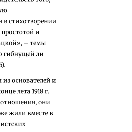
лую
и в стихотворении
 простотой и
ацкой», – темы
по гибнущей ли
).
н из основателей и
це лета 1918 г.
 отношения, они
аже жили вместе в
нистских