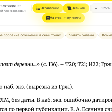
Стихотворения
−
Оглавление
Целиком
125%
гей Александрович
На страничку книги
е собрание сочинений в семи томах
Читать онлайн
Комм
 поэт деревни…»
(с. 136). – Т20; Т21; И22; Грж.
 наб. экз. (вырезка из Грж.).
ЛМ, без даты. В наб. экз. ошибочно датирова
тся по первой публикации. Е. А. Есенина св