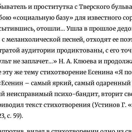
ватель и проститутка с Тверского бульва
бою «социальную базу» для известного с
есытившись, отошли… Ушла в прошлое дедов
, с меланхолической песней, отходят ее по
тратой аудитории продиктованы, с его точ
льт не заплачет…» Н. А. Клюева и продол
 эту же тему стихотворение Есенина «Я п
«Есенин – самый яркий, самый одаренный
ый неисправимый психо-бандит, вторит св
риводил текст стихотворения (Устинов Г.
, с. 59).
напротив, видел в стихотворении одно из св