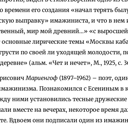
о времени его создания «начал терять бы
скую выправку» имажиниста, и что в нем 
венный, мир мой древний…» «с выросшей
т основные лирические темы «Москвы каб
грусти по своей ли уходящей молодости, 
еревне» (альм. «Чет и нечет», М., 1925, с. 36
орисович
Мариенгоф
(1897–1962) – поэт, оди
мажинизма. Познакомился с Есениным в кон
жду ними установились тесные дружеские
али вместе на вечерах, некоторое время д
те. Вдвоем они подписали один из имажи