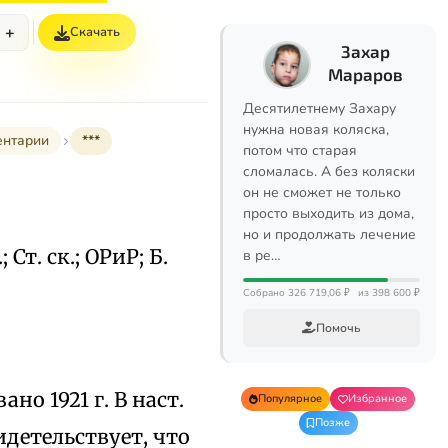
+
Скачать
Захар
Мараров
Десятилетнему Захару
нужна новая коляска,
ентарии
***
потом что старая
сломалась. А без коляски
он не сможет не только
просто выходить из дома,
но и продолжать лечение
; Ст. ск.; ОРиР; Б.
в ре…
Собрано 326 719,06 ₽
из 398 600 ₽
Помочь
но 1921 г. В наст.
Популярное
Избранное
Позже
идетельствует, что