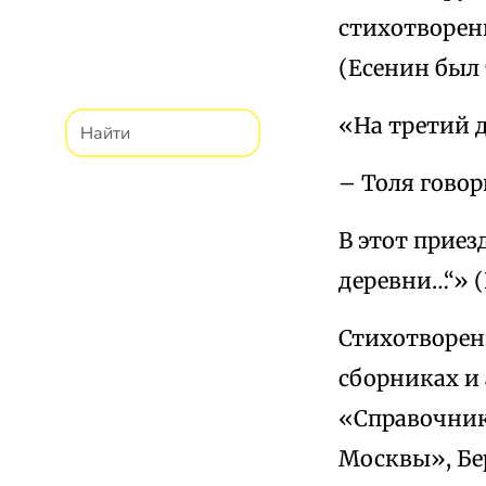
стихотворени
(Есенин был 
«На третий д
– Толя говор
В этот приез
деревни…“» (В
Стихотворен
сборниках и 
«Справочник
Москвы», Бер