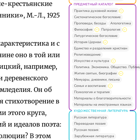
оче-крестьянские
ПРЕДМЕТНЫЙ КАТАЛОГ
Практика духовной жизни
ники», М.-Л., 1925
Систематическое богословие
Проповеди, беседы
Апологетика
Философия
Патрология
Литургическое богословие
арактеристика и с
История Церкви
Единство и разделения христиан
нине оно в той или
Религиоведение
Искусство и культура
ицкий, например,
Политика. Экономика. Общество. Публи
Жития святых, биографии
и деревенского
Мемуары, дневники, письма
Семья и воспитание
мледелия. Он об
Психология и терапия
Материалы о благотворительности
я стихотворение в
Материалы на иностранных языках
ХУДОЖЕСТВЕННАЯ ЛИТЕРАТУРА
и этого круга,
Русская литература
й и идеалов поэта:
Переводная поэзия
Русская поэзия
волюции? В этом
Зарубежная литература