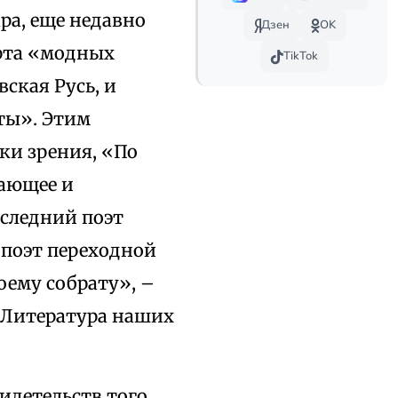
ра, еще недавно
Дзен
OK
орта «модных
TikTok
ская Русь, и
эты». Этим
ки зрения, «По
жающее и
оследний поэт
 поэт переходной
оему собрату», –
 «Литература наших
идетельств того,