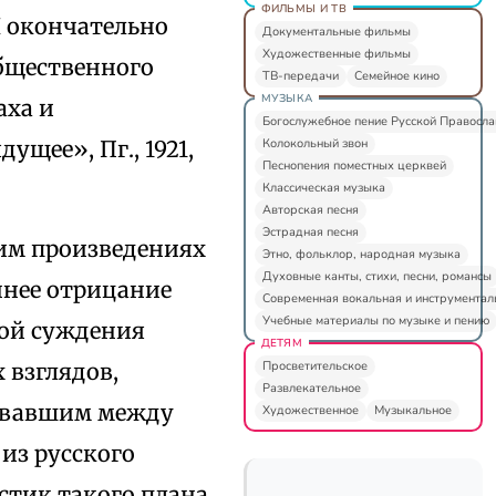
ФИЛЬМЫ И ТВ
И окончательно
Документальные фильмы
Художественные фильмы
бщественного
ТВ-передачи
Семейное кино
МУЗЫКА
аха и
Богослужебное пение Русской Правосл
Колокольный звон
щее», Пг., 1921,
Песнопения поместных церквей
Классическая музыка
Авторская песня
Эстрадная песня
ним произведениях
Этно, фольклор, народная музыка
Духовные канты, стихи, песни, романсы
ннее отрицание
Современная вокальная и инструментал
Учебные материалы по музыке и пению
бой суждения
ДЕТЯМ
Просветительское
 взглядов,
Развлекательное
довавшим между
Художественное
Музыкальное
из русского
стик такого плана