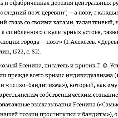
сь и офабриченная деревня центральных р
оследний поэт деревни“, – а поэт, с кажд
й связь со своими хатами, талантливый, н
 а сшибленного с культурных устоев, разв
люции города – поэт» (Г.Алексеев. «Дерев
н, 1922, с. 82).
омый Есенина, писатель и критик Г. Ф. Ус
ии прежде всего кризис индивидуализма (в
и «психо-бандитизма»), который, как ему
крестьянским собственническим сознание
 эпатажные высказывания Есенина («Самы
нашей поэзии проститутки и бандиты»), о