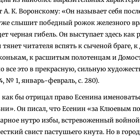
 А. К. Воронскому: «Он называет себя пос
уже слышит победный рожок железного вра
ждет черная гибель. Он выступает здесь ка
 тянет читателя вспять к сыченой браге, 
конькам, к расшитым полотенцам и Домос
но все это в прекрасную, сильную художе
24, № 1, январь-февраль, с. 280).
ев как бы отрицал право Есенина именоват
ни». Он писал, что Есенин «за Клюевым по
парное нутро избы, встревоженный войно
лесткий свист пастушьего кнута. Но в город