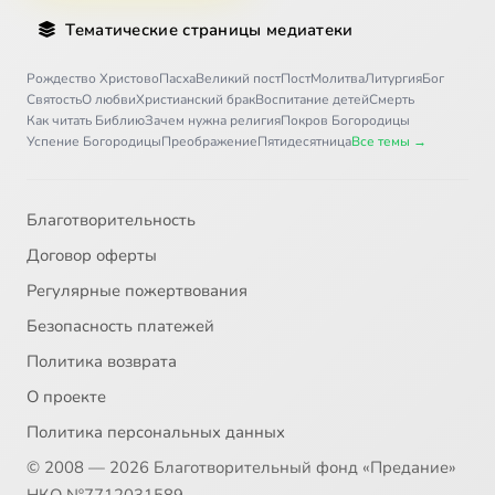
Тематические страницы медиатеки
Рождество Христово
Пасха
Великий пост
Пост
Молитва
Литургия
Бог
Святость
О любви
Христианский брак
Воспитание детей
Смерть
Как читать Библию
Зачем нужна религия
Покров Богородицы
Успение Богородицы
Преображение
Пятидесятница
Все темы →
Благотворительность
Договор оферты
Регулярные пожертвования
Безопасность платежей
Политика возврата
О проекте
Политика персональных данных
© 2008 — 2026 Благотворительный фонд «Предание»