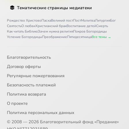
Тематические страницы медиатеки
Рождество Христово
Пасха
Великий пост
Пост
Молитва
Литургия
Бог
Святость
О любви
Христианский брак
Воспитание детей
Смерть
Как читать Библию
Зачем нужна религия
Покров Богородицы
Успение Богородицы
Преображение
Пятидесятница
Все темы →
Благотворительность
Договор оферты
Регулярные пожертвования
Безопасность платежей
Политика возврата
О проекте
Политика персональных данных
© 2008 — 2026 Благотворительный фонд «Предание»