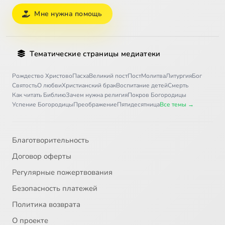
Мне нужна помощь
Тематические страницы медиатеки
Рождество Христово
Пасха
Великий пост
Пост
Молитва
Литургия
Бог
Святость
О любви
Христианский брак
Воспитание детей
Смерть
Как читать Библию
Зачем нужна религия
Покров Богородицы
Успение Богородицы
Преображение
Пятидесятница
Все темы →
Благотворительность
Договор оферты
Регулярные пожертвования
Безопасность платежей
Политика возврата
О проекте