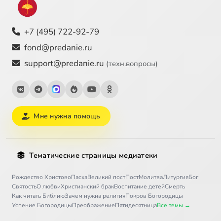
+7 (495) 722-92-79
fond@predanie.ru
support@predanie.ru
(техн.вопросы)
Мне нужна помощь
Тематические страницы медиатеки
Рождество Христово
Пасха
Великий пост
Пост
Молитва
Литургия
Бог
Святость
О любви
Христианский брак
Воспитание детей
Смерть
Как читать Библию
Зачем нужна религия
Покров Богородицы
Успение Богородицы
Преображение
Пятидесятница
Все темы →