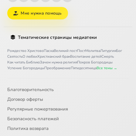
Мне нужна помощь
Тематические страницы медиатеки
Рождество Христово
Пасха
Великий пост
Пост
Молитва
Литургия
Бог
Святость
О любви
Христианский брак
Воспитание детей
Смерть
Как читать Библию
Зачем нужна религия
Покров Богородицы
Успение Богородицы
Преображение
Пятидесятница
Все темы →
Благотворительность
Договор оферты
Регулярные пожертвования
Безопасность платежей
Политика возврата