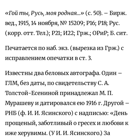
«Гой ты, Русь, моя родная…»
(с. 50). – Бирж.
вед., 1915, 14 ноября, № 15209; Р16; Р18; Рус.
(корр. отт. Тел.); Р21; И22; Грж.; ОРиР; Б. сит.
Печатается по наб. экз. (вырезка из Грж.) с
исправлением опечатки в ст. 3.
Известны два беловых автографа. Один –
ГЛМ, без даты, по свидетельству С. А.
Толстой-Есениной принадлежал М. П.
Мурашеву и датировался ею 1916 г. Другой –
РНБ (ф. И. И. Ясинского) с надписью: «День
прощеный, заботливый о гресех и любови к
иже херувимы. (У И. И. Ясинского.) За