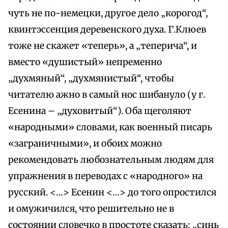
чуть не по-немецки, другое дело „корогод“,
квинтэссенция деревенского духа. Г.Клюев
тоже не скажет «теперь», а „теперича“, и
вместо «душистый» непременно
„духмяный“, „духмянистый“, чтобы
читателю ажно в самый нос шибануло (у г.
Есенина – „духовитый“). Оба щеголяют
«народными» словами, как военный писарь
«заграничными», и обоих можно
рекомендовать любознательным людям для
упражнения в переводах с «народного» на
русский. <…> Есенин <…> до того опростился
и омужичился, что решительно не в
состоянии словечко в простоте сказать: „синь