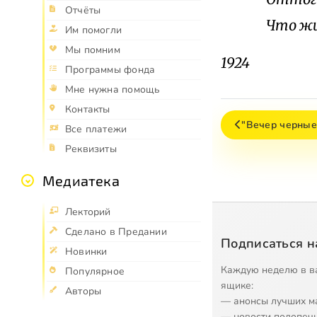
Отчёты
Что жи
Им помогли
Мы помним
1924
Программы фонда
Мне нужна помощь
Контакты
"Вечер черные
Все платежи
Реквизиты
Медиатека
Лекторий
Сделано в Предании
Подписаться н
Новинки
Каждую неделю в в
Популярное
ящике:
Авторы
— анонсы лучших м
— новости подопеч