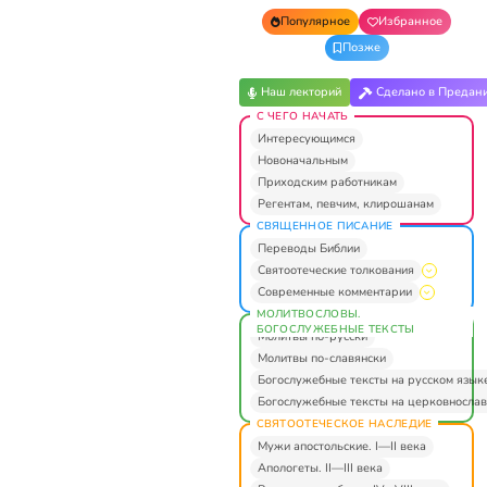
Популярное
Избранное
Позже
Наш лекторий
Сделано в Предан
С ЧЕГО НАЧАТЬ
Интересующимся
Новоначальным
Приходским работникам
Регентам, певчим, клирошанам
СВЯЩЕННОЕ ПИСАНИЕ
Переводы Библии
Святоотеческие толкования
Современные комментарии
МОЛИТВОСЛОВЫ.
БОГОСЛУЖЕБНЫЕ ТЕКСТЫ
Молитвы по-русски
Молитвы по-славянски
Богослужебные тексты на русском язык
Богослужебные тексты на церковнослав
СВЯТООТЕЧЕСКОЕ НАСЛЕДИЕ
Мужи апостольские. I—II века
Апологеты. II—III века