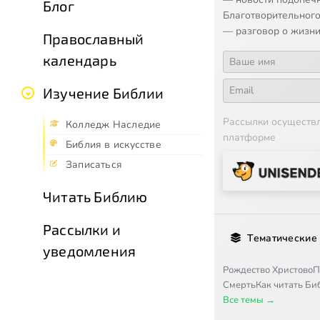
Блог
Благотворительного
— разговор о жизни
Православный
календарь
Изучение Библии
Рассылки осуществ
Колледж Наследие
платформе
Библия в искусстве
Записаться
Читать Библию
Рассылки и
Тематические
уведомления
Рождество Христово
П
Смерть
Как читать Б
Все темы →