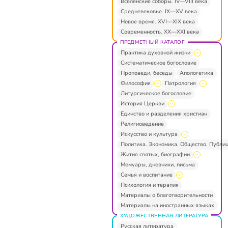
Вселенские соборы. IV—VIII века
Средневековье. IX—XV века
Новое время. XVI—XIX века
Современность. XX—XXI века
ПРЕДМЕТНЫЙ КАТАЛОГ
Практика духовной жизни
Систематическое богословие
Проповеди, беседы
Апологетика
Философия
Патрология
Литургическое богословие
История Церкви
Единство и разделения христиан
Религиоведение
Искусство и культура
Политика. Экономика. Общество. Публи
Жития святых, биографии
Мемуары, дневники, письма
Семья и воспитание
Психология и терапия
Материалы о благотворительности
Материалы на иностранных языках
ХУДОЖЕСТВЕННАЯ ЛИТЕРАТУРА
Русская литература