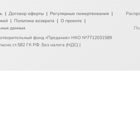
ть
|
Договор оферты
|
Регулярные пожертвования
|
Распр
ежей
|
Политика возврата
|
О проекте
|
ьных данных
По
готворительный фонд «Предание» НКО №7712031589
асно ст.582 ГК РФ. Без налога (НДС)
|