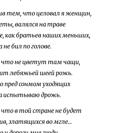
лив тем, что целовал я женщин,
еты, валялся на траве
ье, как братьев наших меньших,
 не бил по голове.
, что не цветут там чащи,
нит лебяжьей шеей рожь.
 пред сонмом уходящих
да испытываю дрожь.
, что в той стране не будет
ив, златящихся во мгле…
 и дороги мне люди,