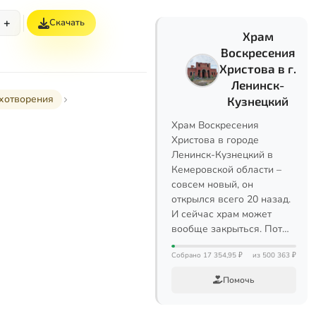
+
Скачать
Храм
Воскресения
Христова в г.
Ленинск-
хотворения
Кузнецкий
Храм Воскресения
Христова в городе
Ленинск-Кузнецкий в
Кемеровской области –
совсем новый, он
открылся всего 20 назад.
И сейчас храм может
вообще закрыться. Пот…
Собрано 17 354,95 ₽
из 500 363 ₽
Помочь