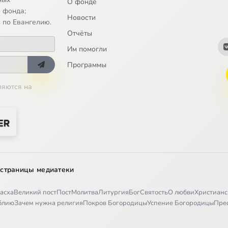
О фонде
 фонда;
Новости
 по Евангелию.
Отчёты
Им помогли
Программы
ляются на
 страницы медиатеки
асха
Великий пост
Пост
Молитва
Литургия
Бог
Святость
О любви
Христианс
иблию
Зачем нужна религия
Покров Богородицы
Успение Богородицы
Пре