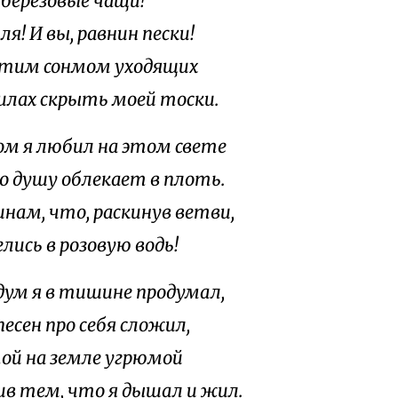
березовые чащи!
ля! И вы, равнин пески!
этим сонмом уходящих
силах скрыть моей тоски.
м я любил на этом свете
то душу облекает в плоть.
инам, что, раскинув ветви,
лись в розовую водь!
дум я в тишине продумал,
есен про себя сложил,
той на земле угрюмой
лив тем, что я дышал и жил.