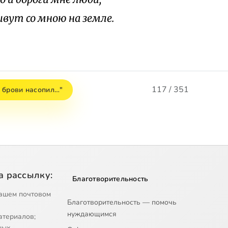
вут со мною на земле.
117 / 351
 брови насопил…"
а рассылку:
Благотворительность
ашем почтовом
Благотворительность — помочь
нуждающимся
атериалов;
ных