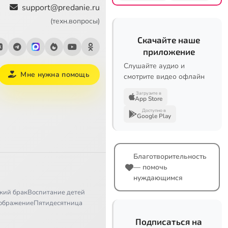
support@predanie.ru
(техн.вопросы)
Скачайте наше
приложение
Слушайте аудио и
Мне нужна помощь
смотрите видео офлайн
Загрузите в
App Store
Доступно в
Google Play
Благотворительность
— помочь
нуждающимся
кий брак
Воспитание детей
ображение
Пятидесятница
Подписаться на