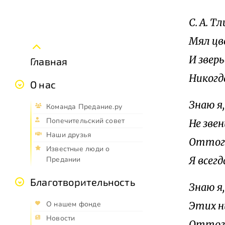
С. А. Т
Мял цв
И звер
Главная
Никогда
О нас
Знаю я
Команда Предание.ру
Попечительский совет
Не зве
Наши друзья
Оттого
Известные люди о
Я всег
Предании
Благотворительность
Знаю я
Этих н
О нашем фонде
Новости
Оттого