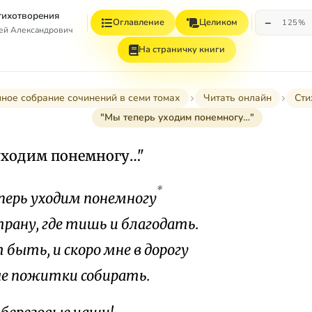
Стихотворения
−
Оглавление
Целиком
125%
гей Александрович
На страничку книги
ное собрание сочинений в семи томах
Читать онлайн
Сти
"Мы теперь уходим понемногу…"
уходим понемногу…"
*
ерь уходим понемногу
трану, где тишь и благодать.
быть, и скоро мне в дорогу
е пожитки собирать.