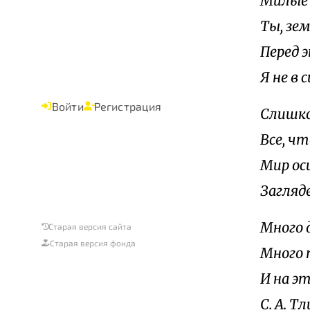
Милые 
Ты, зем
Перед 
Я не в 
Войти
Регистрация
Слишко
Все, ч
Мир ос
Загляде
Много 
Старая версия сайта
Старая версия фонда
Много п
И на э
С. А. Т