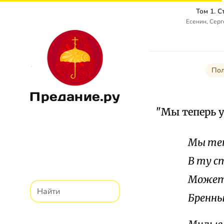
Том 1. 
Есенин, Сер
Пол
Предание.ру
"Мы теперь 
Мы теп
В ту с
Может 
Бренны