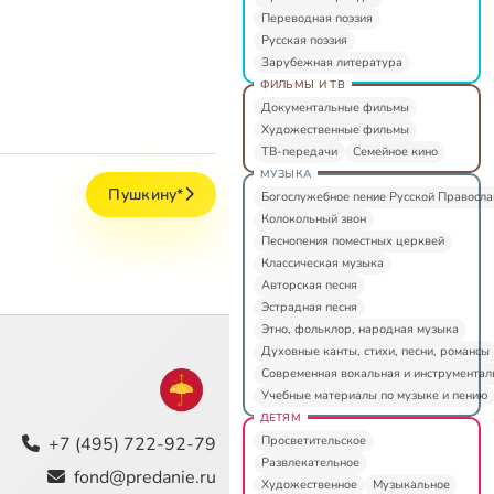
Переводная поэзия
Русская поэзия
Зарубежная литература
ФИЛЬМЫ И ТВ
Документальные фильмы
Художественные фильмы
ТВ-передачи
Семейное кино
МУЗЫКА
Пушкину*
Богослужебное пение Русской Правосл
Колокольный звон
Песнопения поместных церквей
Классическая музыка
Авторская песня
Эстрадная песня
Этно, фольклор, народная музыка
Духовные канты, стихи, песни, романсы
Современная вокальная и инструментал
Учебные материалы по музыке и пению
ДЕТЯМ
Просветительское
+7 (495) 722-92-79
Развлекательное
fond@predanie.ru
Художественное
Музыкальное