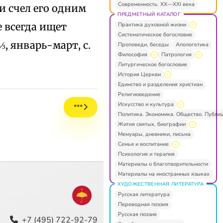
Современность. XX—XXI века
и счел его одним
ПРЕДМЕТНЫЙ КАТАЛОГ
е всегда ищет
Практика духовной жизни
Систематическое богословие
, январь-март, с.
Проповеди, беседы
Апологетика
Философия
Патрология
Литургическое богословие
История Церкви
Единство и разделения христиан
Религиоведение
Искусство и культура
***
Политика. Экономика. Общество. Публи
Жития святых, биографии
Мемуары, дневники, письма
Семья и воспитание
Психология и терапия
Материалы о благотворительности
Материалы на иностранных языках
ХУДОЖЕСТВЕННАЯ ЛИТЕРАТУРА
Русская литература
Переводная поэзия
Русская поэзия
+7 (495) 722-92-79