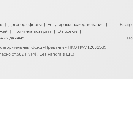
ть
|
Договор оферты
|
Регулярные пожертвования
|
Распр
ежей
|
Политика возврата
|
О проекте
|
ьных данных
По
готворительный фонд «Предание» НКО №7712031589
асно ст.582 ГК РФ. Без налога (НДС)
|