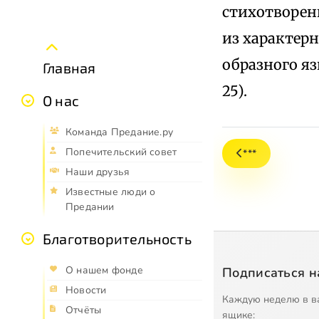
стихотворени
из характерн
образного яз
Главная
25).
О нас
Команда Предание.ру
Попечительский совет
***
Наши друзья
Известные люди о
Предании
Благотворительность
О нашем фонде
Подписаться н
Новости
Каждую неделю в в
Отчёты
ящике: