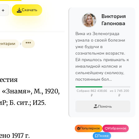
+
Скачать
Виктория
Гапонова
Вика из Зеленограда
узнала о своей болезни
ентарии
***
уже будучи в
сознательном возрасте.
Ей пришлось привыкать к
инвалидной коляске и
сильнейшему сколиозу,
вестия
постоянным бол…
 «Знамя», М., 1920,
Собрано 862 438,66
из 1 745 200
₽
₽
Р; Б. сит.; И25.
Помочь
Популярное
Избранное
но 1917 г.
Позже