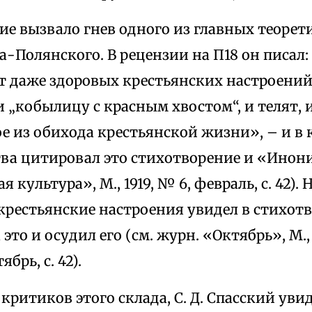
ие вызвало гнев одного из главных теорет
ва-Полянского. В рецензии на П18 он писал:
т даже здоровых крестьянских настроений,
 „кобылицу с красным хвостом“, и телят, и
е из обихода крестьянской жизни», – и в 
тва цитировал это стихотворение и «Инон
 культура», М., 1919, № 6, февраль, с. 42). 
крестьянские настроения увидел в стихотв
это и осудил его (см. журн. «Октябрь», М., 
брь, с. 42).
 критиков этого склада, С. Д. Спасский увид