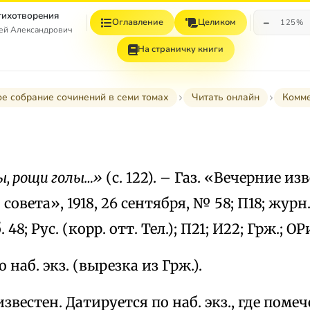
Стихотворения
−
Оглавление
Целиком
125%
гей Александрович
На страничку книги
е собрание сочинений в семи томах
Читать онлайн
Комм
, рощи голы…»
(с. 122). – Газ. «Вечерние из
овета», 1918, 26 сентября, № 58; П18; журн.
 48; Рус. (корр. отт. Тел.); П21; И22; Грж.; ОРи
 наб. экз. (вырезка из Грж.).
вестен. Датируется по наб. экз., где помече