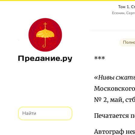
Том 1. 
Есенин, Сер
Полно
Предание.ру
***
«Нивы сжаты
Московского с
№ 2, май, стб.
Печатается по
Автограф неиз