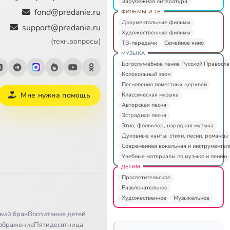
Зарубежная литература
fond@predanie.ru
ФИЛЬМЫ И ТВ
Документальные фильмы
support@predanie.ru
Художественные фильмы
(техн.вопросы)
ТВ-передачи
Семейное кино
МУЗЫКА
Богослужебное пение Русской Правосл
Колокольный звон
Песнопения поместных церквей
Мне нужна помощь
Классическая музыка
Авторская песня
Эстрадная песня
Этно, фольклор, народная музыка
Духовные канты, стихи, песни, романсы
Современная вокальная и инструментал
Учебные материалы по музыке и пению
ДЕТЯМ
Просветительское
Развлекательное
Художественное
Музыкальное
кий брак
Воспитание детей
ображение
Пятидесятница