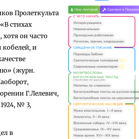
Наш лекторий
Сделано в Предан
иков Пролеткульта
С ЧЕГО НАЧАТЬ
Интересующимся
 «В стихах
Новоначальным
 хотя он часто
Приходским работникам
Регентам, певчим, клирошанам
 кобелей, и
СВЯЩЕННОЕ ПИСАНИЕ
Переводы Библии
качестве
Святоотеческие толкования
Современные комментарии
ию» (журн.
МОЛИТВОСЛОВЫ.
БОГОСЛУЖЕБНЫЕ ТЕКСТЫ
Молитвы по-русски
Наоборот,
Молитвы по-славянски
Богослужебные тексты на русском язык
орении Г.Лелевич,
Богослужебные тексты на церковнослав
1924, № 3,
СВЯТООТЕЧЕСКОЕ НАСЛЕДИЕ
Мужи апостольские. I—II века
Апологеты. II—III века
Вселенские соборы. IV—VIII века
Средневековье. IX—XV века
ел в
Новое время. XVI—XIX века