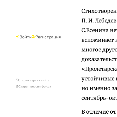
Стихотворен
П. И. Лебеде
С.Есенина не
Войти
Регистрация
вспоминает и
многое друго
доказательс
«Пролетарская
устойчивые 
Старая версия сайта
Старая версия фонда
но именно за 
сентябрь-октя
В отличие от