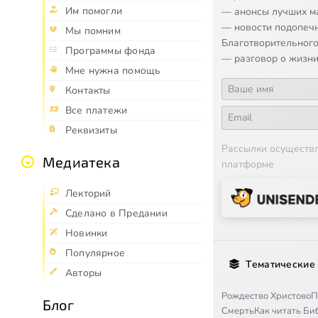
Им помогли
— анонсы лучших м
— новости подопеч
Мы помним
Благотворительного
Программы фонда
— разговор о жизни
Мне нужна помощь
Контакты
Все платежи
Реквизиты
Рассылки осуществ
Медиатека
платформе
Лекторий
Сделано в Предании
Новинки
Популярное
Тематические
Авторы
Рождество Христово
П
Блог
Смерть
Как читать Б