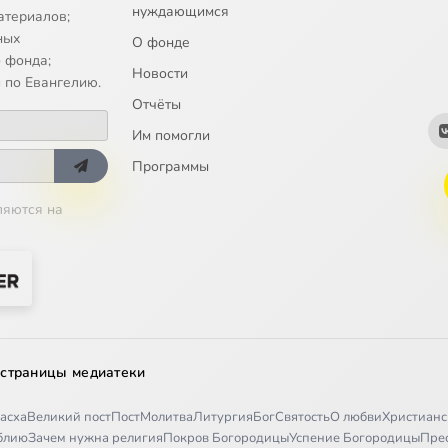
нуждающимся
атериалов;
ных
О фонде
 фонда;
Новости
 по Евангелию.
Отчёты
Им помогли
Программы
ляются на
 страницы медиатеки
асха
Великий пост
Пост
Молитва
Литургия
Бог
Святость
О любви
Христианс
иблию
Зачем нужна религия
Покров Богородицы
Успение Богородицы
Пре