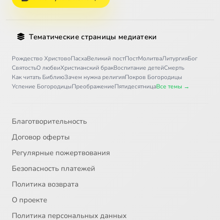
Тематические страницы медиатеки
Рождество Христово
Пасха
Великий пост
Пост
Молитва
Литургия
Бог
Святость
О любви
Христианский брак
Воспитание детей
Смерть
Как читать Библию
Зачем нужна религия
Покров Богородицы
Успение Богородицы
Преображение
Пятидесятница
Все темы →
Благотворительность
Договор оферты
Регулярные пожертвования
Безопасность платежей
Политика возврата
О проекте
Политика персональных данных