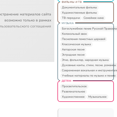
ФИЛЬМЫ И ТВ
Документальные фильмы
Художественные фильмы
остранение материалов сайта
ТВ-передачи
Семейное кино
возможно только в рамках
МУЗЫКА
льзовательского соглашения
Богослужебное пение Русской Правосл
Колокольный звон
Песнопения поместных церквей
Классическая музыка
Авторская песня
Эстрадная песня
Этно, фольклор, народная музыка
Духовные канты, стихи, песни, романсы
Современная вокальная и инструментал
Учебные материалы по музыке и пению
ДЕТЯМ
Просветительское
Развлекательное
Художественное
Музыкальное