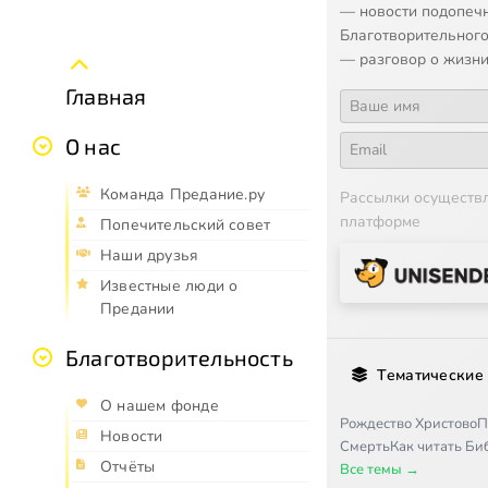
— новости подопеч
Благотворительного
— разговор о жизни
Главная
О нас
Команда Предание.ру
Рассылки осуществ
платформе
Попечительский совет
Наши друзья
Известные люди о
Предании
Благотворительность
Тематические
О нашем фонде
Рождество Христово
П
Новости
Смерть
Как читать Б
Отчёты
Все темы →