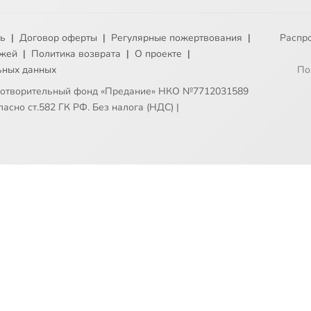
ть
|
Договор оферты
|
Регулярные пожертвования
|
Распр
ежей
|
Политика возврата
|
О проекте
|
ьных данных
По
готворительный фонд «Предание» НКО №7712031589
асно ст.582 ГК РФ. Без налога (НДС)
|