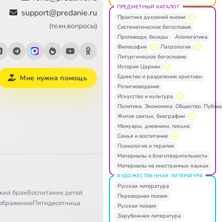
ПРЕДМЕТНЫЙ КАТАЛОГ
support@predanie.ru
Практика духовной жизни
(техн.вопросы)
Систематическое богословие
Проповеди, беседы
Апологетика
Философия
Патрология
Литургическое богословие
История Церкви
Единство и разделения христиан
Мне нужна помощь
Религиоведение
Искусство и культура
Политика. Экономика. Общество. Публи
Жития святых, биографии
Мемуары, дневники, письма
Семья и воспитание
Психология и терапия
Материалы о благотворительности
Материалы на иностранных языках
ХУДОЖЕСТВЕННАЯ ЛИТЕРАТУРА
Русская литература
кий брак
Воспитание детей
Переводная поэзия
ображение
Пятидесятница
Русская поэзия
Зарубежная литература