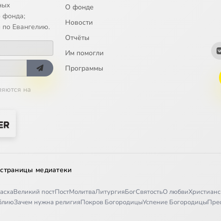
ных
О фонде
 фонда;
Новости
 по Евангелию.
Отчёты
Им помогли
Программы
ляются на
 страницы медиатеки
асха
Великий пост
Пост
Молитва
Литургия
Бог
Святость
О любви
Христианс
иблию
Зачем нужна религия
Покров Богородицы
Успение Богородицы
Пре