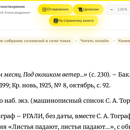
Стихотворения
−
Оглавление
Целиком
125%
гей Александрович
На страничку книги
е собрание сочинений в семи томах
Читать онлайн
Комм
 месяц. Под окошком ветер…»
(с. 230). – Бак.
99; Кр. новь, 1925, № 8, октябрь, с. 92.
о наб. экз. (машинописный список С. А. Т
граф – РГАЛИ, без даты, вместе С. А. Тогр
ия «Листья падают, листья падают…», с о