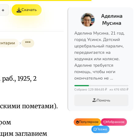
+
Скачать
Аделина
Мусина
Аделина Мусина, 21 год,
город Усинск. Детский
ентарии
***
церебральный паралич,
передвигается на
ходунках или коляске.
Аделине требуется
помощь, чтобы ноги
 раб., 1925, 2
окончательно не …
Собрано 129 884,65 ₽
из 476 650 ₽
Помочь
орскими пометами).
афом
Популярное
Избранное
Позже
бщим заглавием