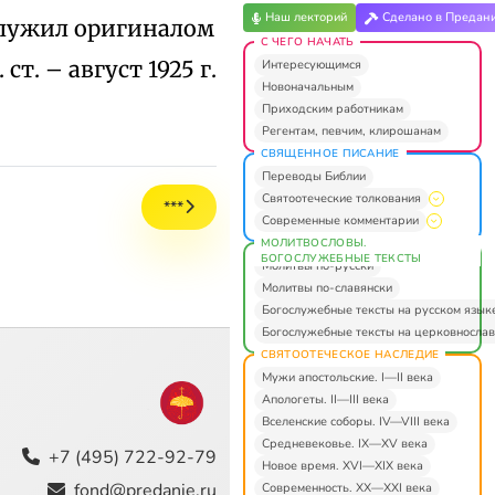
Наш лекторий
Сделано в Предан
служил оригиналом
С ЧЕГО НАЧАТЬ
ст. – август 1925 г.
Интересующимся
Новоначальным
Приходским работникам
Регентам, певчим, клирошанам
СВЯЩЕННОЕ ПИСАНИЕ
Переводы Библии
Святоотеческие толкования
***
Современные комментарии
МОЛИТВОСЛОВЫ.
БОГОСЛУЖЕБНЫЕ ТЕКСТЫ
Молитвы по-русски
Молитвы по-славянски
Богослужебные тексты на русском язык
Богослужебные тексты на церковнослав
СВЯТООТЕЧЕСКОЕ НАСЛЕДИЕ
Мужи апостольские. I—II века
Апологеты. II—III века
Вселенские соборы. IV—VIII века
Средневековье. IX—XV века
+7 (495) 722-92-79
Новое время. XVI—XIX века
fond@predanie.ru
Современность. XX—XXI века