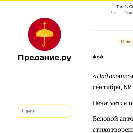
Том 1. 
Есенин, Сер
Полно
Предание.ру
***
«Над окошком
сентября, № 1
Печатается п
Беловой авто
стихотворен