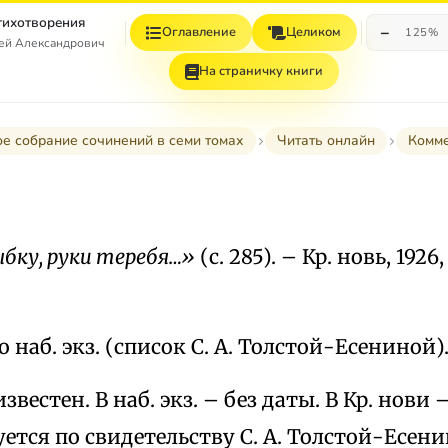
Стихотворения
−
Оглавление
Целиком
125%
гей Александрович
На страничку книги
е собрание сочинений в семи томах
Читать онлайн
Комм
ыбку, руки теребя…»
(с. 285). – Кр. новь, 1926
 наб. экз. (список С. А. Толстой-Есениной)
вестен. В наб. экз. – без даты. В Кр. нови 
руется по свидетельству С. А. Толстой-Есени