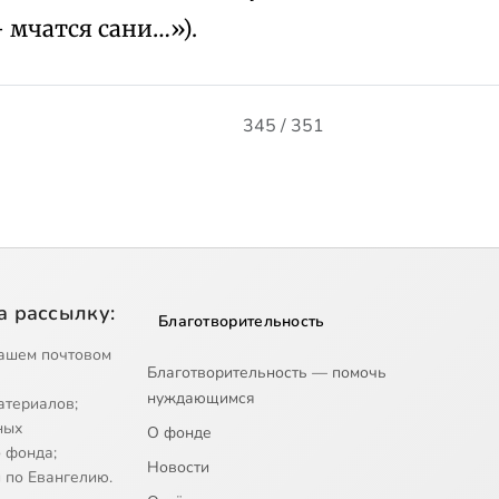
мчатся сани…»).
345 / 351
а рассылку:
Благотворительность
ашем почтовом
Благотворительность — помочь
нуждающимся
атериалов;
ных
О фонде
 фонда;
Новости
 по Евангелию.