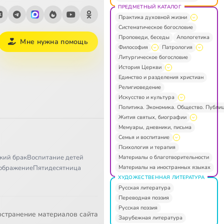
ПРЕДМЕТНЫЙ КАТАЛОГ
Практика духовной жизни
Систематическое богословие
Проповеди, беседы
Апологетика
Мне нужна помощь
Философия
Патрология
Литургическое богословие
История Церкви
Единство и разделения христиан
Религиоведение
Искусство и культура
Политика. Экономика. Общество. Публи
Жития святых, биографии
Мемуары, дневники, письма
Семья и воспитание
Психология и терапия
кий брак
Воспитание детей
Материалы о благотворительности
Материалы на иностранных языках
ображение
Пятидесятница
ХУДОЖЕСТВЕННАЯ ЛИТЕРАТУРА
Русская литература
Переводная поэзия
Русская поэзия
остранение материалов сайта
Зарубежная литература