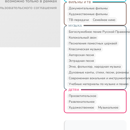
возможно только в рамках
ФИЛЬМЫ И ТВ
льзовательского соглашения
Документальные фильмы
Художественные фильмы
ТВ-передачи
Семейное кино
МУЗЫКА
Богослужебное пение Русской Правосл
Колокольный звон
Песнопения поместных церквей
Классическая музыка
Авторская песня
Эстрадная песня
Этно, фольклор, народная музыка
Духовные канты, стихи, песни, романсы
Современная вокальная и инструментал
Учебные материалы по музыке и пению
ДЕТЯМ
Просветительское
Развлекательное
Художественное
Музыкальное