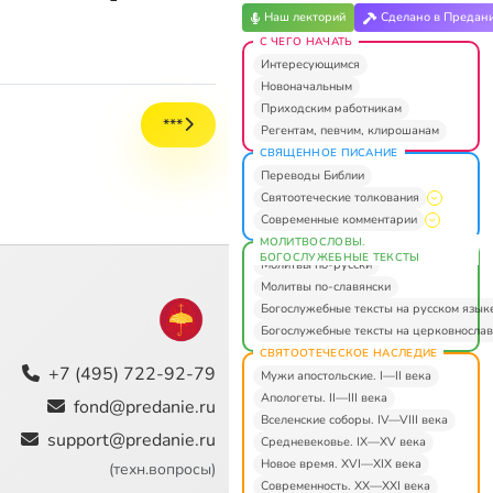
Наш лекторий
Сделано в Предан
С ЧЕГО НАЧАТЬ
Интересующимся
Новоначальным
Приходским работникам
***
Регентам, певчим, клирошанам
СВЯЩЕННОЕ ПИСАНИЕ
Переводы Библии
Святоотеческие толкования
Современные комментарии
МОЛИТВОСЛОВЫ.
БОГОСЛУЖЕБНЫЕ ТЕКСТЫ
Молитвы по-русски
Молитвы по-славянски
Богослужебные тексты на русском язык
Богослужебные тексты на церковнослав
СВЯТООТЕЧЕСКОЕ НАСЛЕДИЕ
+7 (495) 722-92-79
Мужи апостольские. I—II века
Апологеты. II—III века
fond@predanie.ru
Вселенские соборы. IV—VIII века
support@predanie.ru
Средневековье. IX—XV века
Новое время. XVI—XIX века
(техн.вопросы)
Современность. XX—XXI века