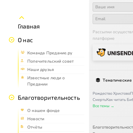
Главная
Рассылки осуществ
платформе
О нас
Команда Предание.ру
Попечительский совет
Наши друзья
Известные люди о
Тематические
Предании
Рождество Христово
П
Благотворительность
Смерть
Как читать Б
Все темы →
О нашем фонде
Новости
Благотворительнос
Отчёты