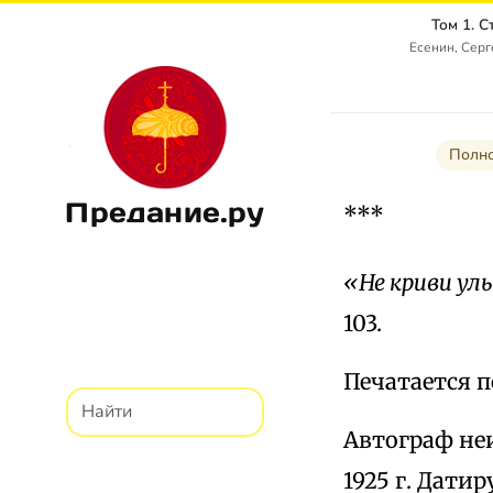
Том 1. 
Есенин, Сер
Полно
Предание.ру
***
«Не криви ул
103.
Печатается по
Автограф неиз
1925 г. Дати