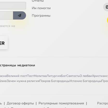
Отчёты
Им помогли
Программы
ляются на
 страницы медиатеки
асха
Великий пост
Пост
Молитва
Литургия
Бог
Святость
О любви
Христианс
иблию
Зачем нужна религия
Покров Богородицы
Успение Богородицы
Пре
ть
|
Договор оферты
|
Регулярные пожертвования
|
Распр