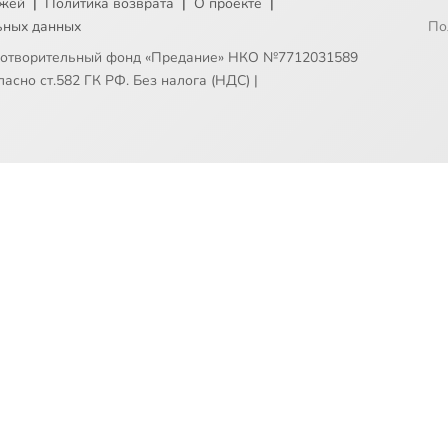
ежей
|
Политика возврата
|
О проекте
|
ьных данных
По
готворительный фонд «Предание» НКО №7712031589
асно ст.582 ГК РФ. Без налога (НДС)
|