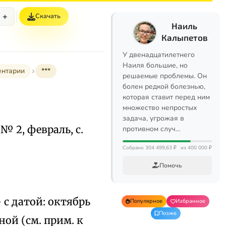
+
Скачать
Наиль
Калыпетов
У двенадцатилетнего
Наиля большие, но
ентарии
***
решаемые проблемы. Он
болен редкой болезнью,
которая ставит перед ним
множество непростых
задача, угрожая в
, № 2, февраль, с.
противном случ…
Собрано 304 499,63 ₽
из 400 000 ₽
Помочь
.
– с датой: октябрь
Популярное
Избранное
Позже
ной (см. прим. к