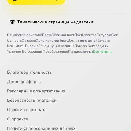
Тематические страницы медиатеки
Рождество Христово
Пасха
Великий пост
Пост
Молитва
Литургия
Бог
Святость
О любви
Христианский брак
Воспитание детей
Смерть
Как читать Библию
Зачем нужна религия
Покров Богородицы
Успение Богородицы
Преображение
Пятидесятница
Все темы →
Благотворительность
Договор оферты
Регулярные пожертвования
Безопасность платежей
Политика возврата
О проекте
Политика персональных данных