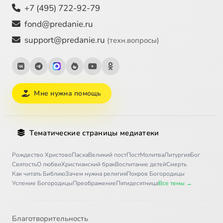
+7 (495) 722-92-79
fond@predanie.ru
support@predanie.ru
(техн.вопросы)
Мне нужна помощь
Тематические страницы медиатеки
Рождество Христово
Пасха
Великий пост
Пост
Молитва
Литургия
Бог
Святость
О любви
Христианский брак
Воспитание детей
Смерть
Как читать Библию
Зачем нужна религия
Покров Богородицы
Успение Богородицы
Преображение
Пятидесятница
Все темы →
Благотворительность