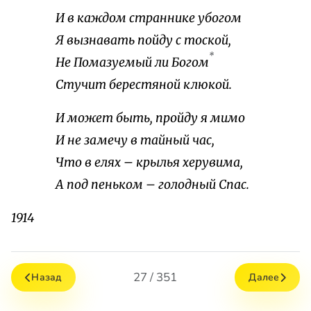
И в каждом страннике убогом
Я вызнавать пойду с тоской,
*
Не Помазуемый ли Богом
Стучит берестяной клюкой.
И может быть, пройду я мимо
И не замечу в тайный час,
Что в елях – крылья херувима,
А под пеньком – голодный Спас.
1914
27 / 351
Назад
Далее