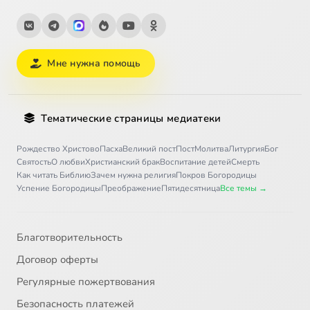
Мне нужна помощь
Тематические страницы медиатеки
Рождество Христово
Пасха
Великий пост
Пост
Молитва
Литургия
Бог
Святость
О любви
Христианский брак
Воспитание детей
Смерть
Как читать Библию
Зачем нужна религия
Покров Богородицы
Успение Богородицы
Преображение
Пятидесятница
Все темы →
Благотворительность
Договор оферты
Регулярные пожертвования
Безопасность платежей