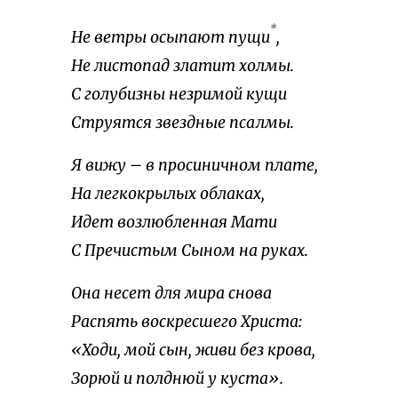
*
Не ветры осыпают пущи
,
Не листопад златит холмы.
С голубизны незримой кущи
Струятся звездные псалмы.
Я вижу – в просиничном плате,
На легкокрылых облаках,
Идет возлюбленная Мати
С Пречистым Сыном на руках.
Она несет для мира снова
Распять воскресшего Христа:
«Ходи, мой сын, живи без крова,
Зорюй и полднюй у куста».