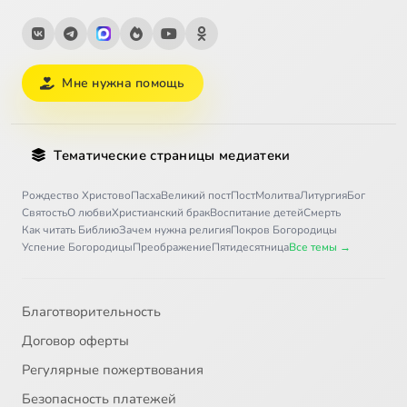
Мне нужна помощь
Тематические страницы медиатеки
Рождество Христово
Пасха
Великий пост
Пост
Молитва
Литургия
Бог
Святость
О любви
Христианский брак
Воспитание детей
Смерть
Как читать Библию
Зачем нужна религия
Покров Богородицы
Успение Богородицы
Преображение
Пятидесятница
Все темы →
Благотворительность
Договор оферты
Регулярные пожертвования
Безопасность платежей