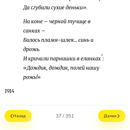
Да сгубили сухие деньки».
На коне – черной тучице в
санках –
Билось пламя-шлея… синь и
дрожь.
*
И кричали парнишки в еланках
:
«Дождик, дождик, полей нашу
рожь!»
1914
37 / 351
Назад
Далее