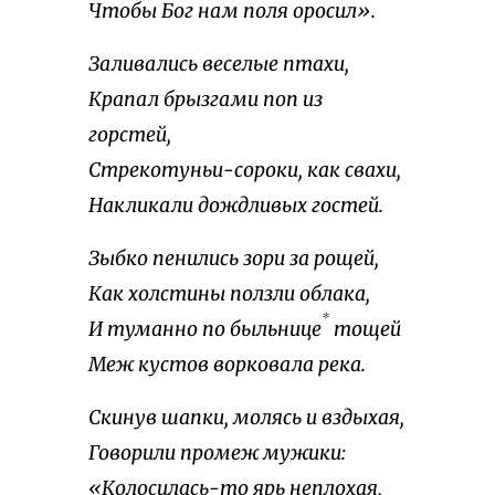
Чтобы Бог нам поля оросил».
Заливались веселые птахи,
Крапал брызгами поп из
горстей,
Стрекотуньи-сороки, как свахи,
Накликали дождливых гостей.
Зыбко пенились зори за рощей,
Как холстины ползли облака,
*
И туманно по быльнице
тощей
Меж кустов ворковала река.
Скинув шапки, молясь и вздыхая,
Говорили промеж мужики:
«Колосилась-то ярь неплохая,