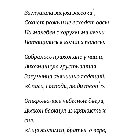
*
Заглушила засуха засевки
,
Сохнет рожь и не всходят овсы.
На молебен с хоругвями девки
Потащились в комлях полосы.
Собрались прихожане у чащи,
Лихоманную грусть затая.
Загузынил дьячишко лядащий:
*
«Спаси, Господи, люди твоя
».
Открывались небесные двери,
Дьякон бавкнул из кряжистых
сил:
«Еще молимся, братья, о вере,