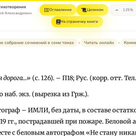
Стихотворения
−
Оглавление
Целиком
125%
гей Александрович
На страничку книги
е собрание сочинений в семи томах
Читать онлайн
Комм
 дорога…»
(с. 126). – П18; Рус. (корр. отт. Тел
 наб. экз. (вырезка из Грж.).
ограф – ИМЛИ, без даты, в составе остатк
-19 гг., пострадавшей при пожаре. Беловой
месте с беловым автографом «Не стану ни