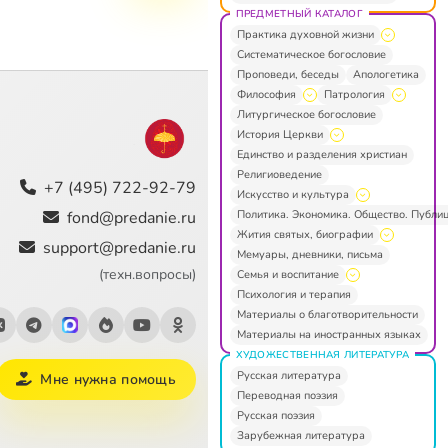
ПРЕДМЕТНЫЙ КАТАЛОГ
Практика духовной жизни
Систематическое богословие
Проповеди, беседы
Апологетика
Философия
Патрология
Литургическое богословие
История Церкви
Единство и разделения христиан
Религиоведение
+7 (495) 722-92-79
Искусство и культура
Политика. Экономика. Общество. Публи
fond@predanie.ru
Жития святых, биографии
support@predanie.ru
Мемуары, дневники, письма
(техн.вопросы)
Семья и воспитание
Психология и терапия
Материалы о благотворительности
Материалы на иностранных языках
ХУДОЖЕСТВЕННАЯ ЛИТЕРАТУРА
Русская литература
Мне нужна помощь
Переводная поэзия
Русская поэзия
Зарубежная литература