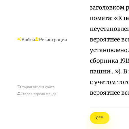
заголовком р
помета: «К п
неустановлен
вероятнее вс
Войти
Регистрация
установлено.
сборника 191
пашни…»). В н
с учетом тог
Старая версия сайта
вероятнее вс
Старая версия фонда
***