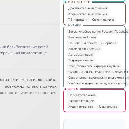
ФИЛЬМЫ И ТВ
Документальные фильмы
Художественные фильмы
ТВ-передачи
Семейное кино
МУЗЫКА
Богослужебное пение Русской Правосл
Колокольный звон
Песнопения поместных церквей
кий брак
Воспитание детей
Классическая музыка
ображение
Пятидесятница
Авторская песня
Эстрадная песня
Этно, фольклор, народная музыка
Духовные канты, стихи, песни, романсы
Современная вокальная и инструментал
остранение материалов сайта
Учебные материалы по музыке и пению
возможно только в рамках
ДЕТЯМ
льзовательского соглашения
Просветительское
Развлекательное
Художественное
Музыкальное