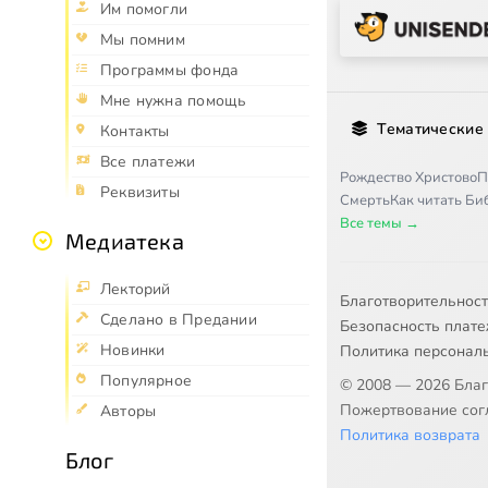
Им помогли
Мы помним
Программы фонда
Мне нужна помощь
Тематические
Контакты
Все платежи
Рождество Христово
П
Реквизиты
Смерть
Как читать Б
Все темы →
Медиатека
Лекторий
Благотворительнос
Сделано в Предании
Безопасность плат
Новинки
Политика персонал
Популярное
© 2008 — 2026 Бла
Пожертвование согл
Авторы
Политика возврата
Блог