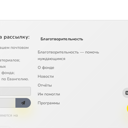
а рассылку:
Благотворительность
ашем почтовом
Благотворительность — помочь
нуждающимся
атериалов;
ных
О фонде
 фонда;
Новости
 по Евангелию.
Отчёты
Им помогли
Программы
ляются на