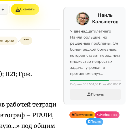
+
Скачать
Наиль
Калыпетов
У двенадцатилетнего
Наиля большие, но
ентарии
***
решаемые проблемы. Он
болен редкой болезнью,
которая ставит перед ним
множество непростых
задача, угрожая в
.); П21; Грж.
противном случ…
Собрано 305 564,66 ₽
из 400 000 ₽
Помочь
ов рабочей тетради
 автограф – РГАЛИ,
Популярное
Избранное
Позже
какую…» под общим