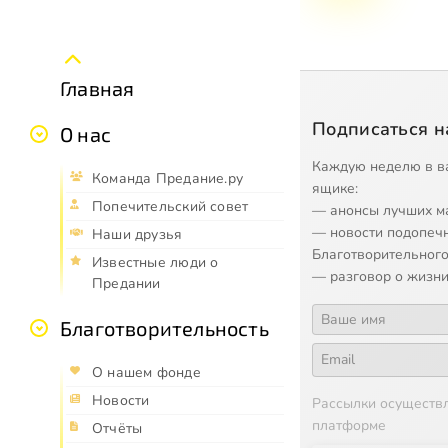
Главная
Подписаться н
О нас
Каждую неделю в в
Команда Предание.ру
ящике:
Попечительский совет
— анонсы лучших м
— новости подопеч
Наши друзья
Благотворительного
Известные люди о
— разговор о жизни
Предании
Благотворительность
О нашем фонде
Новости
Рассылки осуществ
платформе
Отчёты