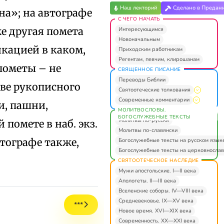
Наш лекторий
Сделано в Предан
на»; на автографе
С ЧЕГО НАЧАТЬ
же другая помета
Интересующимся
Новоначальным
икацией в каком,
Приходским работникам
Регентам, певчим, клирошанам
пометы – не
СВЯЩЕННОЕ ПИСАНИЕ
Переводы Библии
аве рукописного
Святоотеческие толкования
Современные комментарии
и, пашни,
МОЛИТВОСЛОВЫ.
БОГОСЛУЖЕБНЫЕ ТЕКСТЫ
Молитвы по-русски
й помете в наб. экз.
Молитвы по-славянски
втографе также,
Богослужебные тексты на русском язык
Богослужебные тексты на церковнослав
СВЯТООТЕЧЕСКОЕ НАСЛЕДИЕ
Мужи апостольские. I—II века
Апологеты. II—III века
Вселенские соборы. IV—VIII века
Средневековье. IX—XV века
***
Новое время. XVI—XIX века
Современность. XX—XXI века