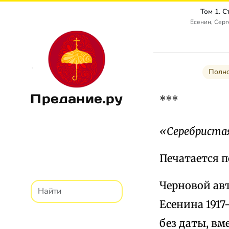
Том 1. 
Есенин, Сер
Полно
Предание.ру
***
«Серебристая
Печатается по
Черновой авт
Есенина 1917
без даты, в