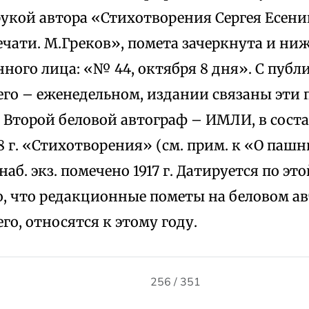
укой автора «Стихотворения Сергея Есени
ечати. М.Греков», помета зачеркнута и ни
ного лица: «№ 44, октября 8 дня». С публ
его – еженедельном, издании связаны эти 
 Второй беловой автограф – ИМЛИ, в сост
8 г. «Стихотворения» (см. прим. к «О пашн
аб. экз. помечено 1917 г. Датируется по это
о, что редакционные пометы на беловом а
его, относятся к этому году.
256 / 351