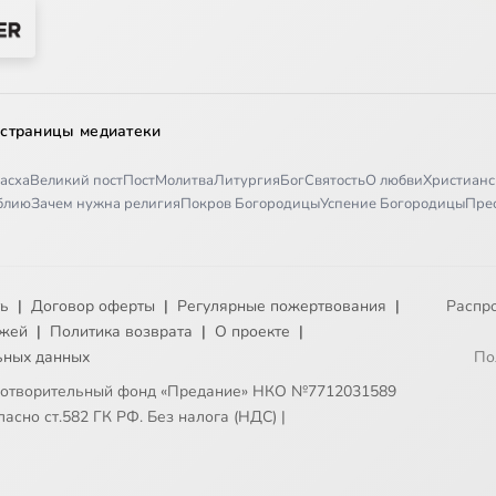
 страницы медиатеки
асха
Великий пост
Пост
Молитва
Литургия
Бог
Святость
О любви
Христианс
иблию
Зачем нужна религия
Покров Богородицы
Успение Богородицы
Пре
ть
|
Договор оферты
|
Регулярные пожертвования
|
Распр
ежей
|
Политика возврата
|
О проекте
|
ьных данных
По
готворительный фонд «Предание» НКО №7712031589
асно ст.582 ГК РФ. Без налога (НДС)
|