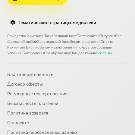
Тематические страницы медиатеки
Рождество Христово
Пасха
Великий пост
Пост
Молитва
Литургия
Бог
Святость
О любви
Христианский брак
Воспитание детей
Смерть
Как читать Библию
Зачем нужна религия
Покров Богородицы
Успение Богородицы
Преображение
Пятидесятница
Все темы →
Благотворительность
Договор оферты
Регулярные пожертвования
Безопасность платежей
Политика возврата
О проекте
Политика персональных данных