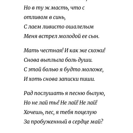
Но в ту ж масть, что с
отливом в синь,
С лаем ливисто ошалелым
Меня встрел молодой ее сын.
Мать честная! И как же схожи!
Снова выплыла боль души.
С этой болью я будто моложе,
И хоть снова записки пиши.
Рад послушать я песню былую,
Но не лай ты! Не лай! Не лай!
Хочешь, пес, я тебя поцелую
За пробуженный в сердце май?