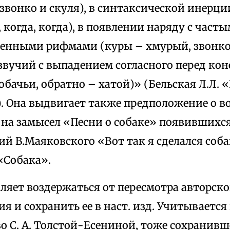
 звонко и скуля), в синтаксической инерц
, когда, когда), в появлении наряду с част
ченными рифмами (куры – хмурый, звонко
звучий с выпадением согласного перед ко
обачьи, обратно – хатой)» (Бельская Л.Л. 
 45). Она выдвигает также предположение о
на замысел «Песни о собаке» появившихся в
й В.Маяковского «Вот так я сделался соб
«Собака».
оляет воздержаться от пересмотра авторск
я и сохранить ее в наст. изд. Учитывается
о С. А. Толстой-Есениной, тоже сохранивш