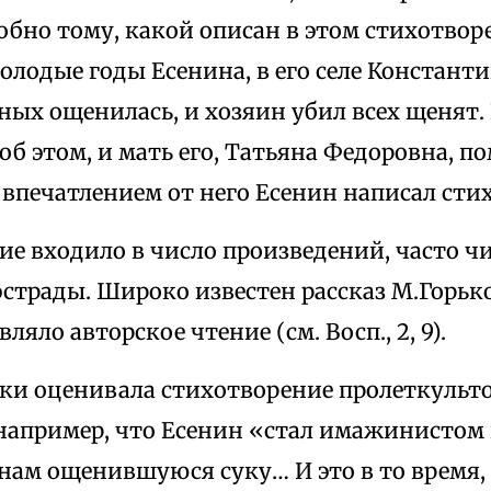
обно тому, какой описан в этом стихотвор
лодые годы Есенина, в его селе Константи
ных ощенилась, и хозяин убил всех щенят.
об этом, и мать его, Татьяна Федоровна, п
д впечатлением от него Есенин написал стихи
ие входило в число произведений, часто 
страды. Широко известен рассказ М.Горько
ляло авторское чтение (см. Восп., 2, 9).
ки оценивала стихотворение пролеткульто
 например, что Есенин «стал имажинистом 
нам ощенившуюся суку… И это в то время,