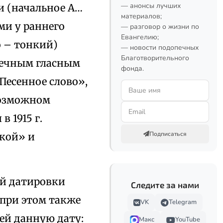
— анонсы лучших
ии (начальное А…
материалов;
ыми у раннего
— разговор о жизни по
Евангелию;
 – тонкий)
— новости подопечных
Благотворительного
нечным гласным
фонда.
«Песенное слово»,
 возможном
 1915 г.
Подписаться
акой» и
ой датировки
Следите за нами
 при этом также
VK
Telegram
ей данную дату:
Макс
YouTube