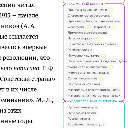
Есенин читал
ПРЕДМЕТНЫЙ КАТАЛОГ
Практика духовной жизни
1915 – начале
Систематическое богословие
Проповеди, беседы
Апологетика
нников (А. А.
Философия
Патрология
Литургическое богословие
рые ссылается
История Церкви
Единство и разделения христиан
ривелось впервые
Религиоведение
Искусство и культура
е революции, что
Политика. Экономика. Общество. Публи
 было
написано
. Г. Ф.
Жития святых, биографии
Мемуары, дневники, письма
«Советская страна»
Семья и воспитание
Психология и терапия
т в их числе
Материалы о благотворительности
Материалы на иностранных языках
оминания», М.-Л.,
ХУДОЖЕСТВЕННАЯ ЛИТЕРАТУРА
Русская литература
 из этих
Переводная поэзия
Русская поэзия
онные годы.
Зарубежная литература