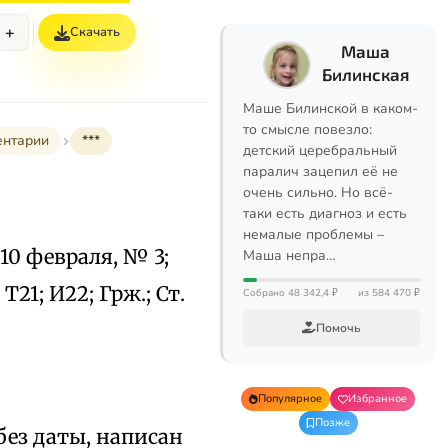
+
Скачать
Маша
Билинская
Маше Билинской в каком-
то смысле повезло:
ентарии
***
детский церебральный
паралич зацепил её не
очень сильно. Но всё-
таки есть диагноз и есть
немалые проблемы –
, 10 февраля, № 3;
Маша непра…
 Т21; И22; Грж.; Ст.
Собрано 48 342,4 ₽
из 584 470 ₽
Помочь
Популярное
Избранное
Позже
без даты, написан