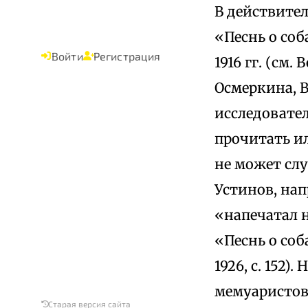
В действител
«Песнь о соб
Войти
Регистрация
1916 гг. (см.
Осмеркина, В
исследовател
прочитать ил
не может слу
Устинов, нап
«напечатал н
«Песнь о соб
1926, с. 152
мемуаристов
Старая версия сайта