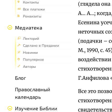
Контакты
(глядела она
Все платежи
А… А…; когда
Реквизиты
Есенина усе
Медиатека
неточных со
Лекторий
(подачки – с
Сделано в Предании
М., 1990, с.
Новинки
воздействии 
Популярное
Авторы
стихотворени
Г.Анфилова 
Блог
Православный
Все это позв
календарь
стихотворени
Изучение Библии
свидетельств