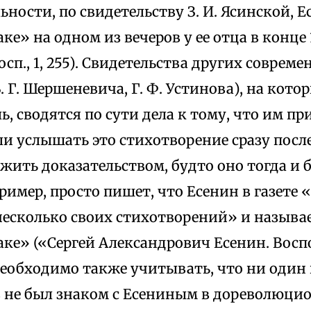
ьности, по свидетельству З. И. Ясинской, 
аке» на одном из вечеров у ее отца в конце 
 Восп., 1, 255). Свидетельства других совреме
. Г. Шершеневича, Г. Ф. Устинова), на кото
ь, сводятся по сути дела к тому, что им п
и услышать это стихотворение сразу посл
жить доказательством, будто оно тогда и
ример, просто пишет, что Есенин в газете 
есколько своих стихотворений» и называе
аке» («Сергей Александрович Есенин. Восп
). Необходимо также учитывать, что ни один
 не был знаком с Есениным в дореволюци