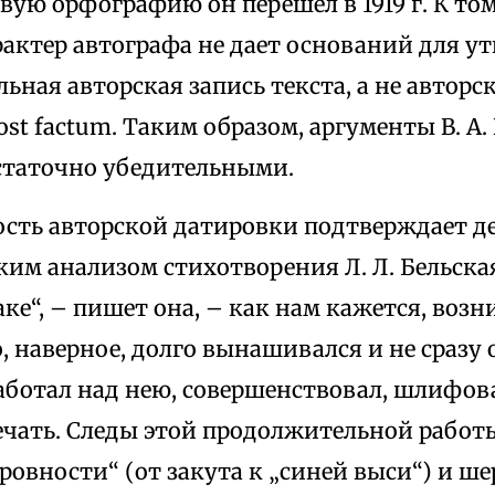
вую орфографию он перешел в 1919 г. К том
актер автографа не дает оснований для у
льная авторская запись текста, а не авторс
st factum. Таким образом, аргументы В. А.
статочно убедительными.
сть авторской датировки подтверждает 
ким анализом стихотворения Л. Л. Бельска
аке“, – пишет она, – как нам кажется, возн
но, наверное, долго вынашивался и не сразу
аботал над нею, совершенствовал, шлифова
печать. Следы этой продолжительной работ
ровности“ (от закута к „синей выси“) и ш