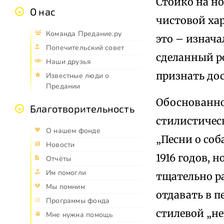
Стойко на но
О нас
чистовой хар
Команда Предание.ру
это – изнача
Попечительский совет
сделанный po
Наши друзья
признать до
Известные люди о
Предании
Обоснованно
Благотворительность
стилистичес
О нашем фонде
„Песни о соб
Новости
1916 годов, 
Отчёты
Им помогли
тщательно р
Мы помним
отдавать в 
Программы фонда
стилевой „не
Мне нужна помощь