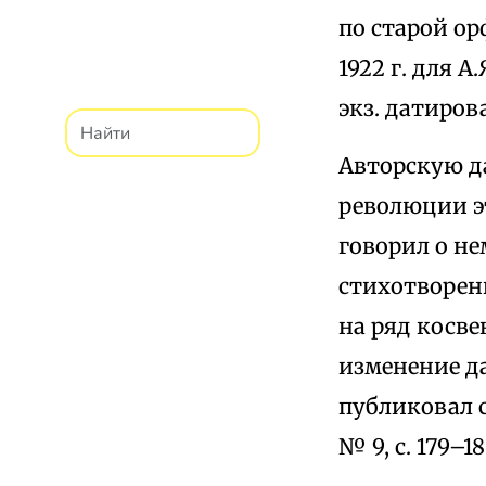
по старой ор
1922 г. для 
экз. датирова
Авторскую да
революции эт
говорил о не
стихотворени
на ряд косве
изменение да
публиковал с
№ 9, с. 179–18