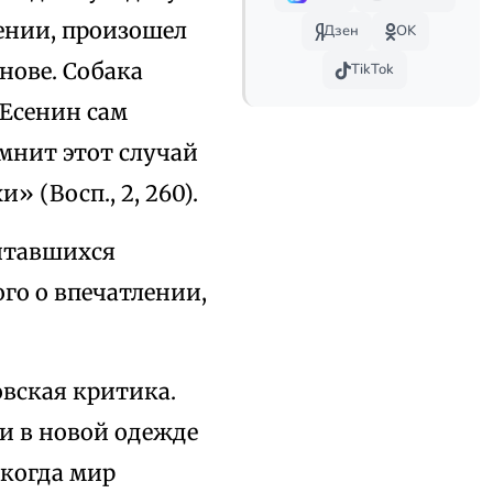
ении, произошел
Дзен
OK
нове. Собака
TikTok
 Есенин сам
омнит этот случай
» (Восп., 2, 260).
читавшихся
го о впечатлении,
вская критика.
и в новой одежде
 когда мир