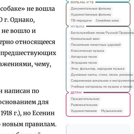
ФИЛЬМЫ И ТВ
 собаке» не вошла
Документальные фильмы
Художественные фильмы
 г. Однако,
ТВ-передачи
Семейное кино
МУЗЫКА
 не вошло и
Богослужебное пение Русской Правосл
Колокольный звон
верно относящееся
Песнопения поместных церквей
Классическая музыка
е в предшествующих
Авторская песня
ажениями, чему,
Эстрадная песня
Этно, фольклор, народная музыка
Духовные канты, стихи, песни, романсы
Современная вокальная и инструментал
Учебные материалы по музыке и пению
н написан по
ДЕТЯМ
Просветительское
основанием для
Развлекательное
Художественное
Музыкальное
918 г.), но Есенин
по новым правилам.