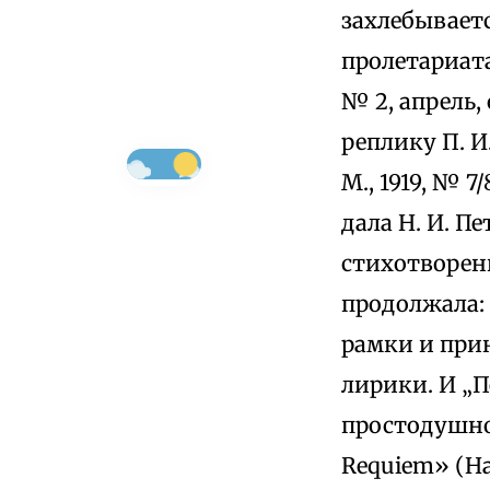
захлебываетс
пролетариата
№ 2, апрель,
реплику П. И
М., 1919, № 
дала Н. И. П
стихотворен
продолжала: 
рамки и при
лирики. И „П
простодушно
Requiem» (Нак