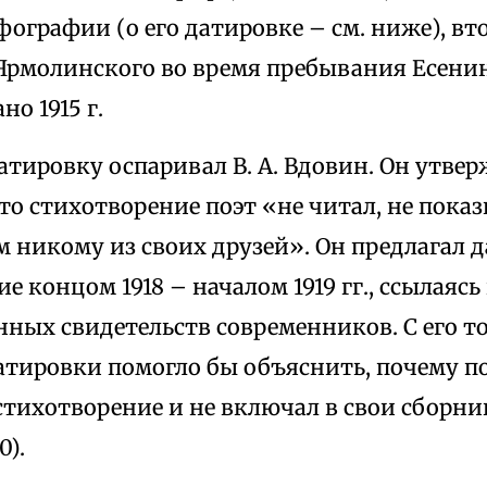
фографии (о его датировке – см. ниже), в
А.Ярмолинского во время пребывания Есенин
но 1915 г.
тировку оспаривал В. А. Вдовин. Он утвер
о стихотворение поэт «не читал, не показ
м никому из своих друзей». Он предлагал 
е концом 1918 – началом 1919 гг., ссылаяс
нных свидетельств современников. С его т
тировки помогло бы объяснить, почему по
тихотворение и не включал в свои сборники
0).