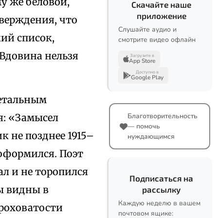
у же беловой,
Скачайте наше
приложение
тверждения, что
Слушайте аудио и
кий список,
смотрите видео офлайн
 Вдовина нельзя
Загрузите в
App Store
Доступно в
Google Play
детальным
я: «Замысел
Благотворительность
— помочь
ик не позднее 1915–
нуждающимся
 оформился. Поэт
л и не торопился
Подписаться на
ы видны в
рассылку
Каждую неделю в вашем
ероховатости
почтовом ящике: