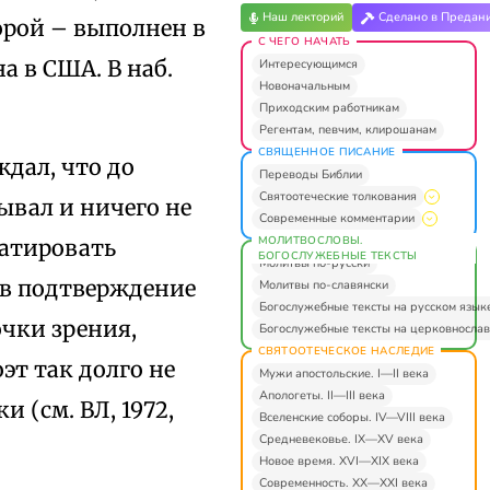
Наш лекторий
Сделано в Предан
торой – выполнен в
С ЧЕГО НАЧАТЬ
а в США. В наб.
Интересующимся
Новоначальным
Приходским работникам
Регентам, певчим, клирошанам
СВЯЩЕННОЕ ПИСАНИЕ
ждал, что до
Переводы Библии
Святоотеческие толкования
ывал и ничего не
Современные комментарии
МОЛИТВОСЛОВЫ.
датировать
БОГОСЛУЖЕБНЫЕ ТЕКСТЫ
Молитвы по-русски
ь в подтверждение
Молитвы по-славянски
Богослужебные тексты на русском язык
очки зрения,
Богослужебные тексты на церковнослав
СВЯТООТЕЧЕСКОЕ НАСЛЕДИЕ
эт так долго не
Мужи апостольские. I—II века
Апологеты. II—III века
 (см. ВЛ, 1972,
Вселенские соборы. IV—VIII века
Средневековье. IX—XV века
Новое время. XVI—XIX века
Современность. XX—XXI века