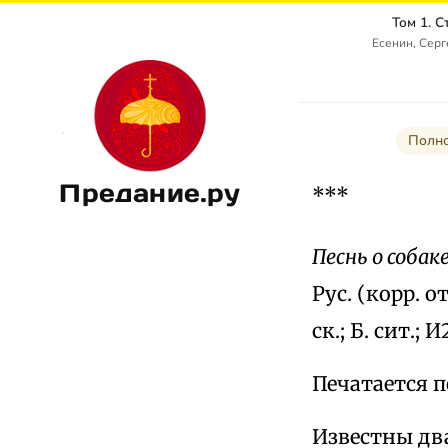
Том 1. 
Есенин, Сер
Полно
Предание.ру
***
Песнь о собак
Рус. (корр. от
ск.; Б. сит.; И
Печатается по
Известны два