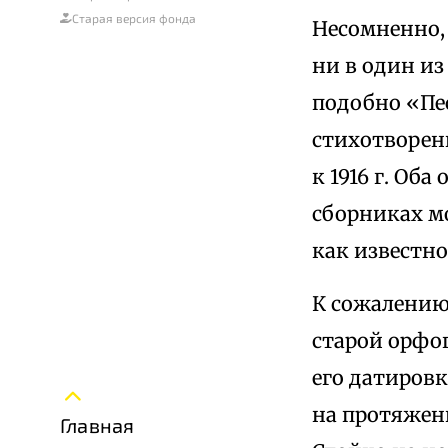
Старая версия фонда
Несомненно, 
ни в один из
подобно «Пес
стихотворен
к 1916 г. Об
сборниках м
как известно
К сожалению
старой орфо
его датировк
на протяжени
Главная