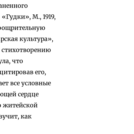
раненного
Гудки», М., 1919,
 поощрительную
арская культура»,
нку стихотворению
ула, что
цитировав его,
ает все условные
ующей сердце
по житейской
вучит, как