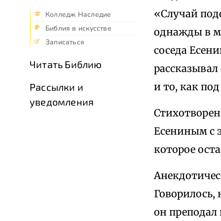
«Случай под
Колледж Наследие
Библия в искусстве
однажды в мо
Записаться
соседа Есени
Читать Библию
рассказывал 
и то, как по
Рассылки и
уведомления
Стихотворен
Есениным с э
которое остав
Анекдотичес
Говорилось,
он преподал 