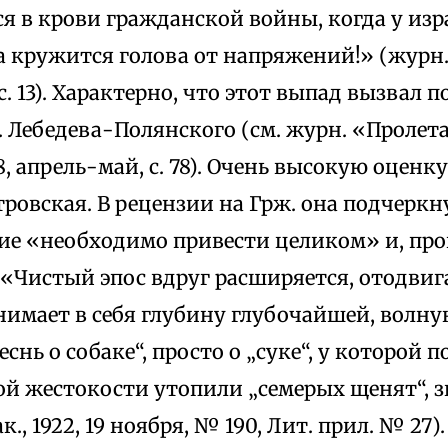
я в крови гражданской войны, когда у из
 кружится голова от напряжений!» (журн. «
 с. 13). Характерно, что этот выпад вызвал
. Лебедева-Полянского (см. журн. «Пролет
7/8, апрель-май, с. 78). Очень высокую оце
етровская. В рецензии на Грж. она подчеркн
ие «необходимо привести целиком» и, про
«Чистый эпос вдруг расширяется, отодвиг
нимает в себя глубину глубочайшей, волн
еснь о собаке“, просто о „суке“, у которой 
й жестокости утопили „семерых щенят“, з
., 1922, 19 ноября, № 190, Лит. прил. № 27).