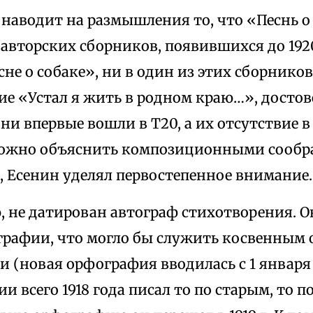
наводит на размышления то, что «Песнь о
 авторских сборников, появившихся до 1920
не о собаке», ни в один из этих сборников
ие «Устал я жить в родном краю…», досто
а они впервые вошли в Т20, а их отсутстви
ожно объяснить композиционными сообр
, Есенин уделял первостепенное внимание.
, не датирован автограф стихотворения. О
графии, что могло бы служить косвенным 
и (новая орфография вводилась с 1 января 1
и всего 1918 года писал то по старым, то 