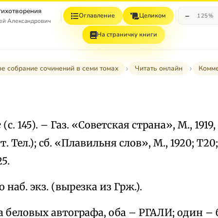
Стихотворения
−
Оглавление
Целиком
125%
гей Александрович
На страничку книги
е собрание сочинений в семи томах
Читать онлайн
Комм
е
(с. 145). – Газ. «Советская страна», М., 1919
т. Тел.); сб. «Плавильня слов», М., 1920; Т20;
25.
 наб. экз. (вырезка из Грж.).
 беловых автографа, оба – РГАЛИ; один – 