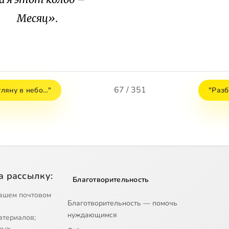
сяц».
67 / 351
 гляну в небо…"
"Разб
а рассылку:
Благотворительность
ашем почтовом
Благотворительность — помочь
нуждающимся
атериалов;
ных