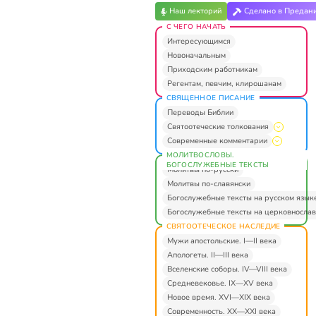
Наш лекторий
Сделано в Предан
С ЧЕГО НАЧАТЬ
Интересующимся
Новоначальным
Приходским работникам
Регентам, певчим, клирошанам
СВЯЩЕННОЕ ПИСАНИЕ
Переводы Библии
Святоотеческие толкования
Современные комментарии
МОЛИТВОСЛОВЫ.
БОГОСЛУЖЕБНЫЕ ТЕКСТЫ
Молитвы по-русски
Молитвы по-славянски
Богослужебные тексты на русском язык
Богослужебные тексты на церковнослав
СВЯТООТЕЧЕСКОЕ НАСЛЕДИЕ
Мужи апостольские. I—II века
Апологеты. II—III века
Вселенские соборы. IV—VIII века
Средневековье. IX—XV века
Новое время. XVI—XIX века
Современность. XX—XXI века