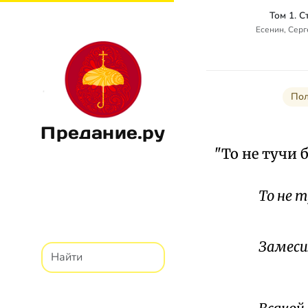
Том 1. 
Есенин, Сер
Пол
Предание.ру
"То не тучи 
То не 
И н
Замеси
Ко