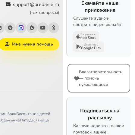
Скачайте наше
support@predanie.ru
приложение
(техн.вопросы)
Слушайте аудио и
смотрите видео офлайн
Загрузите в
App Store
Мне нужна помощь
Доступно в
Google Play
Благотворительность
— помочь
нуждающимся
Подписаться на
кий брак
Воспитание детей
рассылку
ображение
Пятидесятница
Каждую неделю в вашем
почтовом ящике: