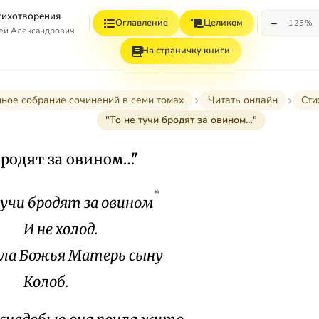
Стихотворения
−
Оглавление
Целиком
125%
гей Александрович
На страничку книги
ное собрание сочинений в семи томах
Читать онлайн
Сти
"То не тучи бродят за овином…"
бродят за овином…"
*
тучи бродят за овином
е холод.
ла Божья Матерь сыну
лоб.