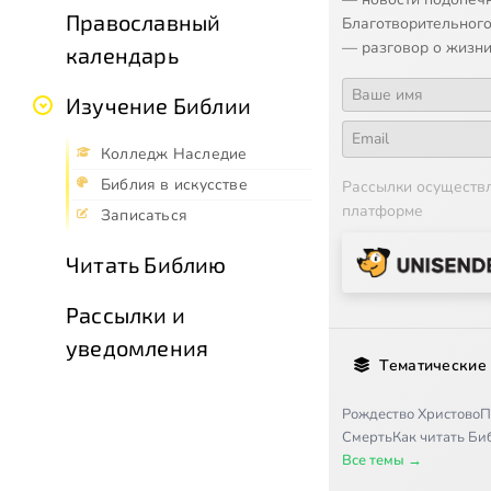
Православный
Благотворительного
— разговор о жизни
календарь
Изучение Библии
Колледж Наследие
Библия в искусстве
Рассылки осуществ
платформе
Записаться
Читать Библию
Рассылки и
уведомления
Тематические
Рождество Христово
П
Смерть
Как читать Б
Все темы →