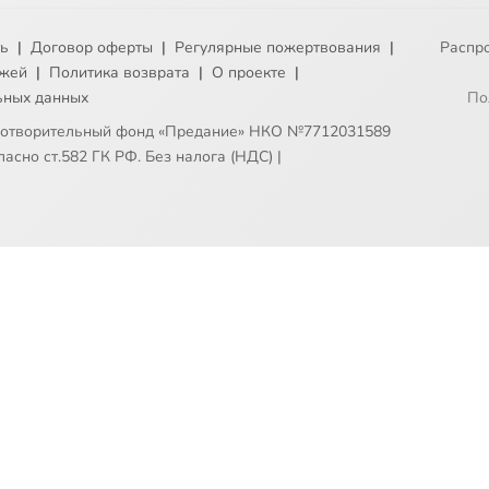
ть
|
Договор оферты
|
Регулярные пожертвования
|
Распр
ежей
|
Политика возврата
|
О проекте
|
ьных данных
По
готворительный фонд «Предание» НКО №7712031589
асно ст.582 ГК РФ. Без налога (НДС)
|