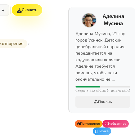
+
Скачать
Аделина
Мусина
Аделина Мусина, 21 год,
город Усинск. Детский
хотворения
церебральный паралич,
передвигается на
ходунках или коляске.
Аделине требуется
помощь, чтобы ноги
окончательно не …
Собрано 212 492,36 ₽
из 476 650 ₽
Помочь
Популярное
Избранное
Позже