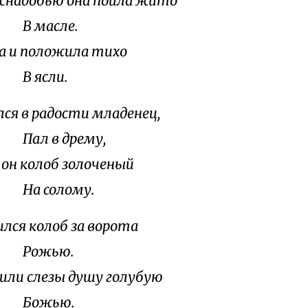
 снадобью она поила жито
асле.
а и положила тихо
ясли.
лся в радости младенец,
 в дрему,
 он колоб золоченый
солому.
лся колоб за ворота
жью.
ли слезы душу голубую
жью.