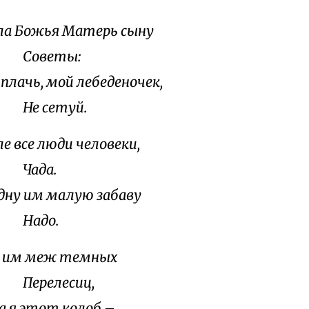
ла Божья Матерь сыну
веты:
плачь, мой лебеденочек,
сетуй.
е все люди человеки,
да.
дну им малую забаву
до.
 им меж темных
елесиц,
а я этот колоб –