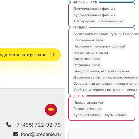
ФИЛЬМЫ И ТВ
Документальные фильмы
Художественные фильмы
ТВ-передачи
Семейное кино
МУЗЫКА
Богослужебное пение Русской Правосл
Колокольный звон
Песнопения поместных церквей
Классическая музыка
уди меня завтра рано…"
Авторская песня
Эстрадная песня
Этно, фольклор, народная музыка
Духовные канты, стихи, песни, романсы
Современная вокальная и инструментал
Учебные материалы по музыке и пению
ДЕТЯМ
Просветительское
Развлекательное
Художественное
Музыкальное
+7 (495) 722-92-79
fond@predanie.ru