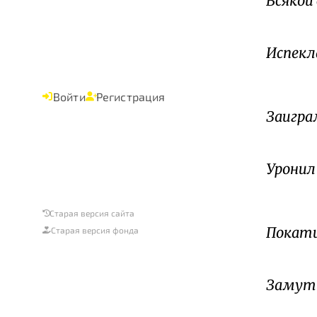
Всякой
В м
Испекл
В 
Войти
Регистрация
Заигра
Пал
Уронил
На 
Старая версия сайта
Покати
Старая версия фонда
Ро
Замути
Бо