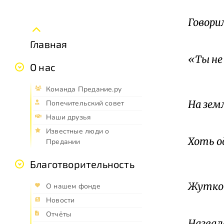
Говори
Со
Главная
«Ты не 
О нас
Не 
Команда Предание.ру
На земл
Попечительский совет
Наши друзья
Ча
Известные люди о
Хоть о
Предании
На
Благотворительность
Жутко
О нашем фонде
Новости
Пер
Отчёты
Назвал