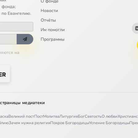
О фонде
 фонда;
Новости
 по Евангелию.
Отчёты
Им помогли
Программы
ляются на
 страницы медиатеки
асха
Великий пост
Пост
Молитва
Литургия
Бог
Святость
О любви
Христианс
иблию
Зачем нужна религия
Покров Богородицы
Успение Богородицы
Пре