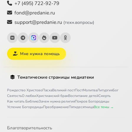
+7 (495) 722-92-79
fond@predanie.ru
support@predanie.ru
(техн.вопросы)
Мне нужна помощь
Тематические страницы медиатеки
Рождество Христово
Пасха
Великий пост
Пост
Молитва
Литургия
Бог
Святость
О любви
Христианский брак
Воспитание детей
Смерть
Как читать Библию
Зачем нужна религия
Покров Богородицы
Успение Богородицы
Преображение
Пятидесятница
Все темы →
Благотворительность