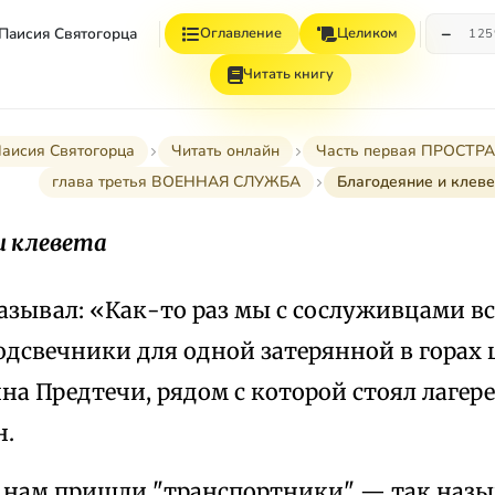
−
 Паисия Святогорца
Оглавление
Целиком
12
Читать книгу
Паисия Святогорца
Читать онлайн
Часть первая ПРОСТ
глава третья ВОЕННАЯ СЛУЖБА
Благодеяние и клеве
и клевета
казывал: «Как-то раз мы с сослуживцами 
одсвечники для одной затерянной в горах
на Предтечи, рядом с которой стоял лагер
н.
К нам пришли "транспортники" — так наз