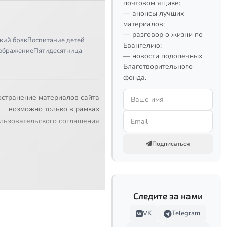
почтовом ящике:
— анонсы лучших
материалов;
— разговор о жизни по
кий брак
Воспитание детей
Евангелию;
ображение
Пятидесятница
— новости подопечных
Благотворительного
фонда.
остранение материалов сайта
возможно только в рамках
льзовательского соглашения
Подписаться
Следите за нами
VK
Telegram