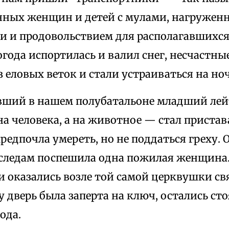
ных женщин и детей с мулами, нагруже
 и продовольствием для располагавшихся 
года испортилась и валил снег, несчастны
еловых веток и стали устраиваться на ноч
вший в нашем полубатальоне младший ле
а человека, а на животное — стал пристав
редпочла умереть, но не поддаться греху. 
е следам поспешила одна пожилая женщина
и оказались возле той самой церквушки св
у дверь была заперта на ключ, остались сто
ода.