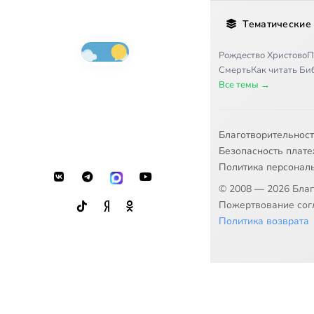
Тематические
Рождество Христово
П
Смерть
Как читать Б
Все темы →
Благотворительнос
Безопасность плат
Политика персонал
© 2008 — 2026 Бла
Пожертвование согл
Политика возврата