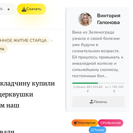
+
Скачать
5%
Виктория
Гапонова
Вика из Зеленограда
узнала о своей болезни
РАННОЕ ЖИТИЕ СТАРЦА
уже будучи в
та
сознательном возрасте.
Ей пришлось привыкать к
инвалидной коляске и
сильнейшему сколиозу,
постоянным бол…
вскладчину купили
Собрано 863 503,66
из 1 745 200
₽
₽
 церквушки
Помочь
ем наш
Популярное
Избранное
Позже
ывали