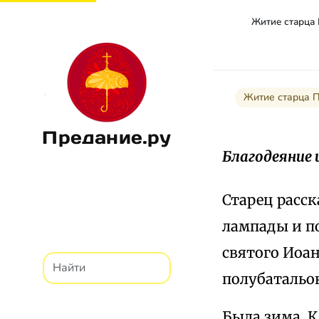
Житие старца
Житие старца 
Предание.ру
Благодеяние 
Старец расс
лампады и п
святого Иоан
полубатальо
Была зима. 