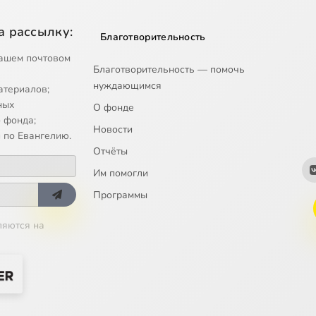
а рассылку:
Благотворительность
ашем почтовом
Благотворительность — помочь
нуждающимся
атериалов;
ных
О фонде
 фонда;
Новости
 по Евангелию.
Отчёты
Им помогли
Программы
ляются на