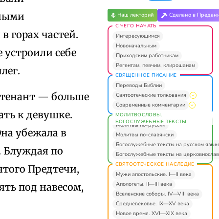
нными
Наш лекторий
Сделано в Предан
С ЧЕГО НАЧАТЬ
в горах частей.
Интересующимся
Новоначальным
е устроили себе
Приходским работникам
Регентам, певчим, клирошанам
лег.
СВЯЩЕННОЕ ПИСАНИЕ
Переводы Библии
йтенант — больше
Святоотеческие толкования
Современные комментарии
ать к девушке.
МОЛИТВОСЛОВЫ.
БОГОСЛУЖЕБНЫЕ ТЕКСТЫ
Молитвы по-русски
Она убежала в
Молитвы по-славянски
Богослужебные тексты на русском язык
. Блуждая по
Богослужебные тексты на церковнослав
СВЯТООТЕЧЕСКОЕ НАСЛЕДИЕ
ятого Предтечи,
Мужи апостольские. I—II века
Апологеты. II—III века
ять под навесом,
Вселенские соборы. IV—VIII века
Средневековье. IX—XV века
Новое время. XVI—XIX века