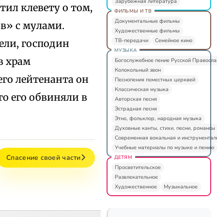
Зарубежная литература
тил клевету о том,
ФИЛЬМЫ И ТВ
Документальные фильмы
ов» с мулами.
Художественные фильмы
ТВ-передачи
Семейное кино
ели, господин
МУЗЫКА
в храм
Богослужебное пение Русской Правосл
Колокольный звон
го лейтенанта он
Песнопения поместных церквей
Классическая музыка
то его обвиняли в
Авторская песня
Эстрадная песня
Этно, фольклор, народная музыка
Духовные канты, стихи, песни, романсы
Современная вокальная и инструментал
Учебные материалы по музыке и пению
Спасение своей части
ДЕТЯМ
Просветительское
Развлекательное
Художественное
Музыкальное