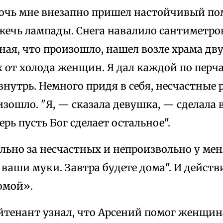
ночь мне внезапно пришел настойчивый по
жечь лампады. Снега навалило сантиметров
зная, что произошло, нашел возле храма дв
от холода женщин. Я дал каждой по перча
нутрь. Немного придя в себя, несчастные 
изошло. "Я, — сказала девушка, — сделала вс
ерь пусть Бог сделает остальное".
льно за несчастных и непроизвольно у меня
ваши муки. Завтра будете дома". И действ
омой».
тенант узнал, что Арсений помог женщин