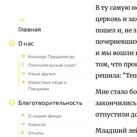
В ту самую 
церковь и за
Главная
пошел и, не 
почерневших 
О нас
и мы вошли в
Команда Предание.ру
том, что про
Попечительский совет
Наши друзья
решила: "Теп
Известные люди о
Предании
Мне стало бо
Благотворительность
закончились 
отпустили д
О нашем фонде
Новости
Младший лей
Отчёты