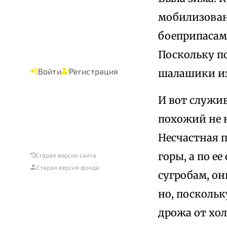
мобилизован
боеприпасами
Поскольку по
Войти
Регистрация
шалашики из 
И вот служи
похожий не н
Несчастная п
горы, а по е
Старая версия сайта
Старая версия фонда
сугробам, он
но, поскольк
дрожа от хол