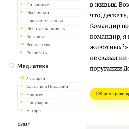
в живых. Воз
Им помогли
Мы помним
что, дескать
Программы фонда
Командир по
Мне нужна помощь
командир, я 
Контакты
Все платежи
животных?» 
Реквизиты
не сказал ни
Медиатека
поругании Д
Лекторий
Сделано в Предании
Жертва ради д
Новинки
Популярное
Авторы
Блог