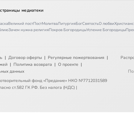
 страницы медиатеки
асха
Великий пост
Пост
Молитва
Литургия
Бог
Святость
О любви
Христианс
иблию
Зачем нужна религия
Покров Богородицы
Успение Богородицы
Пре
ть
|
Договор оферты
|
Регулярные пожертвования
|
Распр
ежей
|
Политика возврата
|
О проекте
|
ьных данных
По
готворительный фонд «Предание» НКО №7712031589
асно ст.582 ГК РФ. Без налога (НДС)
|