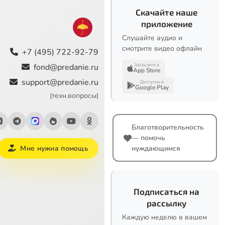
Скачайте наше
приложение
Слушайте аудио и
смотрите видео офлайн
+7 (495) 722-92-79
fond@predanie.ru
Загрузите в
App Store
support@predanie.ru
Доступно в
Google Play
(техн.вопросы)
Благотворительность
— помочь
Мне нужна помощь
нуждающимся
Подписаться на
рассылку
Каждую неделю в вашем