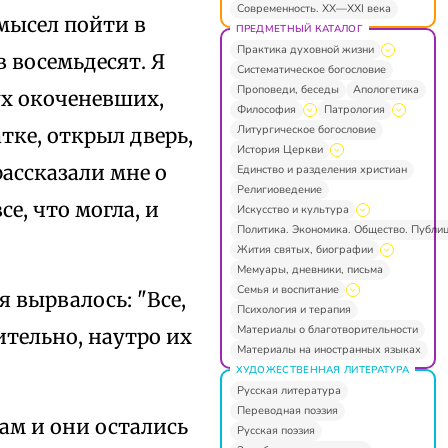
Современность. XX—XXI века
мысел пойти в
ПРЕДМЕТНЫЙ КАТАЛОГ
Практика духовной жизни
 восемьдесят. Я
Систематическое богословие
Проповеди, беседы
Апологетика
ух окоченевших,
Философия
Патрология
Литургическое богословие
тке, открыл дверь,
История Церкви
рассказали мне о
Единство и разделения христиан
Религиоведение
е, что могла, и
Искусство и культура
Политика. Экономика. Общество. Публи
Жития святых, биографии
Мемуары, дневники, письма
Семья и воспитание
 вырвалось: "Все,
Психология и терапия
Материалы о благотворительности
ительно, наутро их
Материалы на иностранных языках
ХУДОЖЕСТВЕННАЯ ЛИТЕРАТУРА
Русская литература
Переводная поэзия
ам и они остались
Русская поэзия