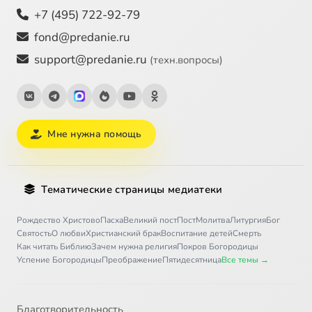
+7 (495) 722-92-79
fond@predanie.ru
support@predanie.ru
(техн.вопросы)
Мне нужна помощь
Тематические страницы медиатеки
Рождество Христово
Пасха
Великий пост
Пост
Молитва
Литургия
Бог
Святость
О любви
Христианский брак
Воспитание детей
Смерть
Как читать Библию
Зачем нужна религия
Покров Богородицы
Успение Богородицы
Преображение
Пятидесятница
Все темы →
Благотворительность