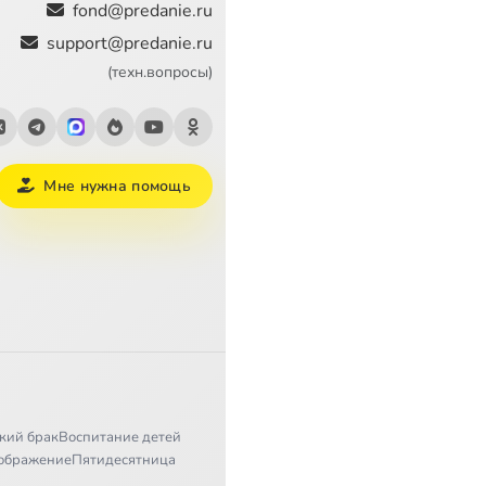
fond@predanie.ru
support@predanie.ru
(техн.вопросы)
Мне нужна помощь
кий брак
Воспитание детей
ображение
Пятидесятница