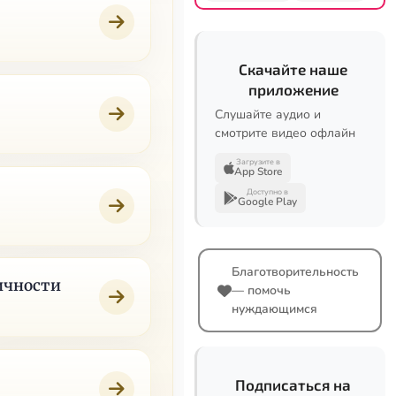
Скачайте наше
приложение
Слушайте аудио и
смотрите видео офлайн
Загрузите в
App Store
Доступно в
Google Play
Благотворительность
личности
— помочь
нуждающимся
Подписаться на