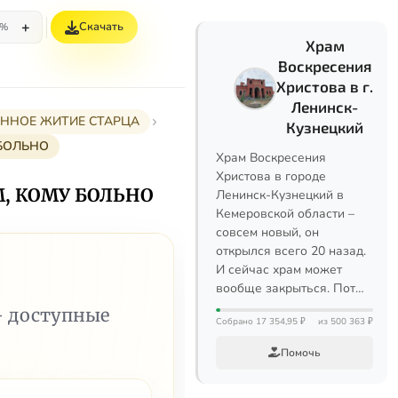
+
Скачать
5%
Храм
Воскресения
Христова в г.
Ленинск-
РАННОЕ ЖИТИЕ СТАРЦА
Кузнецкий
 БОЛЬНО
Храм Воскресения
Христова в городе
М, КОМУ БОЛЬНО
Ленинск-Кузнецкий в
Кемеровской области –
совсем новый, он
открылся всего 20 назад.
И сейчас храм может
вообще закрыться. Пот…
— доступные
Собрано 17 354,95 ₽
из 500 363 ₽
Помочь