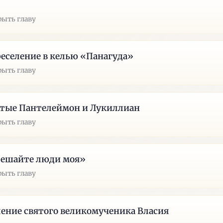
рыть главу
еселение в келью «Панагуда»
рыть главу
тые Пантелеймон и Лукиллиан
рыть главу
тешайте люди моя»
рыть главу
ение святого великомученика Власия