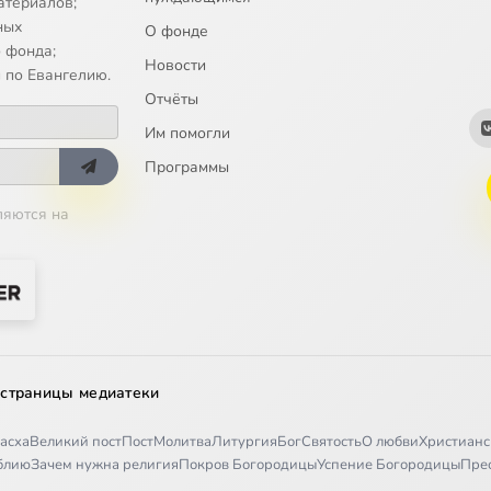
атериалов;
ных
О фонде
 фонда;
Новости
 по Евангелию.
Отчёты
Им помогли
Программы
ляются на
 страницы медиатеки
асха
Великий пост
Пост
Молитва
Литургия
Бог
Святость
О любви
Христианс
иблию
Зачем нужна религия
Покров Богородицы
Успение Богородицы
Пре