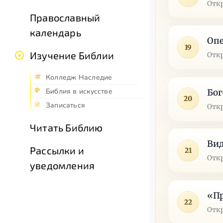
Отк
Православный
календарь
Оп
19
Изучение Библии
Отк
Колледж Наследие
Библия в искусстве
Бо
20
Записаться
Отк
Читать Библию
Вид
Рассылки и
21
Отк
уведомления
«П
22
Отк