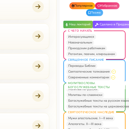
Популярное
Избранное
Позже
Наш лекторий
Сделано в Предан
С ЧЕГО НАЧАТЬ
Интересующимся
Новоначальным
Приходским работникам
Регентам, певчим, клирошанам
СВЯЩЕННОЕ ПИСАНИЕ
Переводы Библии
Святоотеческие толкования
Современные комментарии
МОЛИТВОСЛОВЫ.
БОГОСЛУЖЕБНЫЕ ТЕКСТЫ
Молитвы по-русски
Молитвы по-славянски
Богослужебные тексты на русском язык
Богослужебные тексты на церковнослав
СВЯТООТЕЧЕСКОЕ НАСЛЕДИЕ
Мужи апостольские. I—II века
Апологеты. II—III века