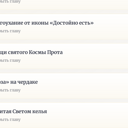
рыть главу
гоухание от иконы «Достойно есть»
рыть главу
и святого Космы Прота
рыть главу
за» на чердаке
рыть главу
итая Светом келья
рыть главу