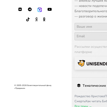
— анонсы лучших м
— новости подопеч
Благотворительного
— разговор о жизни
Рассылки осуществ
платформе
Тематические
© 2005-2026 Благотворительный фонд
«Предание»
Рождество Христово
П
Смерть
Как читать Б
Все темы →