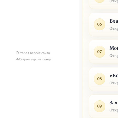
Отк
Бла
06
Отк
Мощ
07
Старая версия сайта
Отк
Старая версия фонда
«Ко
08
Отк
Зал
09
Отк