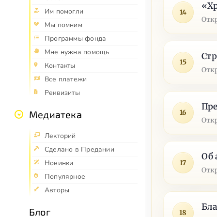
«Хр
Им помогли
14
Отк
Мы помним
Программы фонда
Мне нужна помощь
Стр
15
Контакты
Отк
Все платежи
Реквизиты
Пре
16
Медиатека
Отк
Лекторий
Сделано в Предании
Об 
17
Новинки
Отк
Популярное
Авторы
Бла
Блог
18