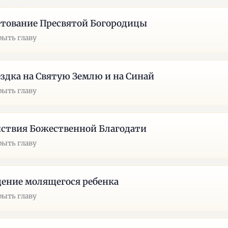
тование Пресвятой Богородицы
рыть главу
здка на Святую Землю и на Синай
рыть главу
ствия Божественной Благодати
рыть главу
ение молящегося ребенка
рыть главу