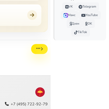
VK
Telegram
Макс
YouTube
Дзен
OK
TikTok
***
+7 (495) 722-92-79