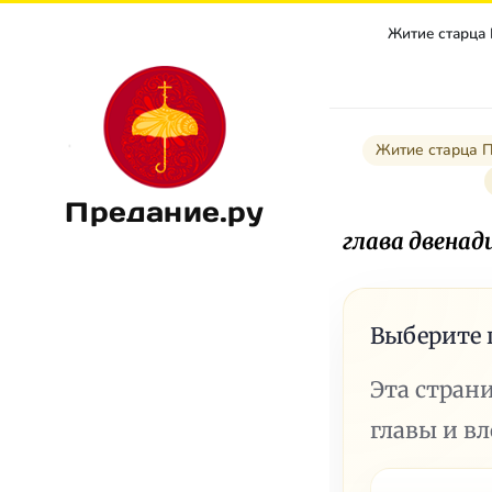
Житие старца
Житие старца 
Предание.ру
глава двена
Выберите 
Эта стран
главы и в