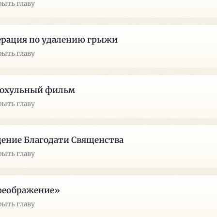
рыть главу
ерация по удалению грыжи
рыть главу
гохульный фильм
рыть главу
ение Благодати Священства
рыть главу
реображение»
рыть главу