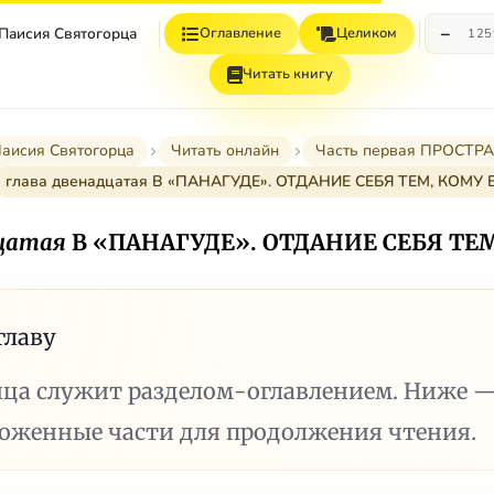
−
 Паисия Святогорца
Оглавление
Целиком
12
Читать книгу
Паисия Святогорца
Читать онлайн
Часть первая ПРОСТ
глава двенадцатая В «ПАНАГУДЕ». ОТДАНИЕ СЕБЯ ТЕМ, КОМУ
дцатая
В «ПАНАГУДЕ». ОТДАНИЕ СЕБЯ ТЕ
главу
ица служит разделом-оглавлением. Ниже 
ложенные части для продолжения чтения.