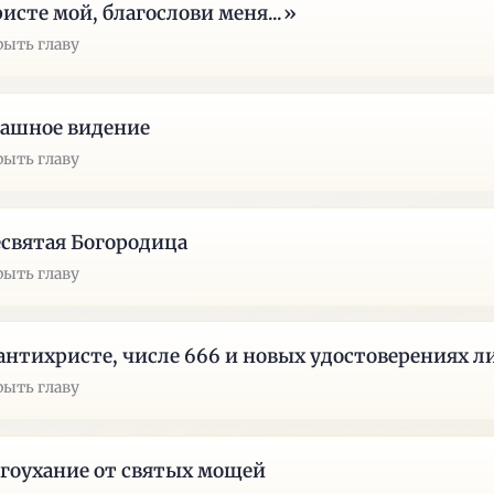
исте мой, благослови меня...»
рыть главу
ашное видение
рыть главу
святая Богородица
рыть главу
антихристе, числе 666 и новых удостоверениях 
рыть главу
гоухание от святых мощей