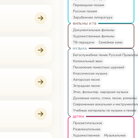
Переводная поэзия
Русская поэзия
Зарубежная литература
ФИЛЬМЫ И ТВ
Документальные фильмы
Художественные фильмы
ТВ-передачи
Семейное кино
МУЗЫКА
Богослужебное пение Русской Правосл
Колокольный звон
Песнопения поместных церквей
Классическая музыка
Авторская песня
Эстрадная песня
Этно, фольклор, народная музыка
Духовные канты, стихи, песни, романсы
Современная вокальная и инструментал
Учебные материалы по музыке и пению
ДЕТЯМ
Просветительское
Развлекательное
Художественное
Музыкальное