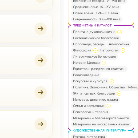
Вселенские соборы. IV—VIII века
Средневековье. IX—XV века
Новое время. XVI—XIX века
Современность. XX—XXI века
ПРЕДМЕТНЫЙ КАТАЛОГ
Практика духовной жизни
Систематическое богословие
Проповеди, беседы
Апологетика
Философия
Патрология
Литургическое богословие
История Церкви
Единство и разделения христиан
Религиоведение
Искусство и культура
Политика. Экономика. Общество. Публи
Жития святых, биографии
Мемуары, дневники, письма
Семья и воспитание
Психология и терапия
Материалы о благотворительности
Материалы на иностранных языках
ХУДОЖЕСТВЕННАЯ ЛИТЕРАТУРА
Русская литература