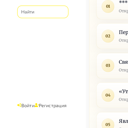
***
01
Отк
Пер
02
Отк
Свя
03
Отк
«У
04
Отк
Войти
Регистрация
Явл
05