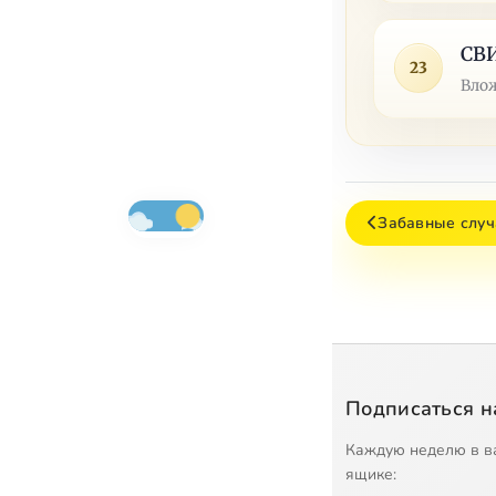
СВ
23
Влож
Забавные случ
Подписаться н
Каждую неделю в в
ящике: