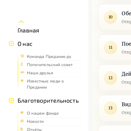
Обе
10
Отк
Главная
О нас
Пое
11
Отк
Команда Предание.ру
Попечительский совет
Наши друзья
Дей
12
Известные люди о
Отк
Предании
Благотворительность
Вид
13
Отк
О нашем фонде
Новости
Отчёты