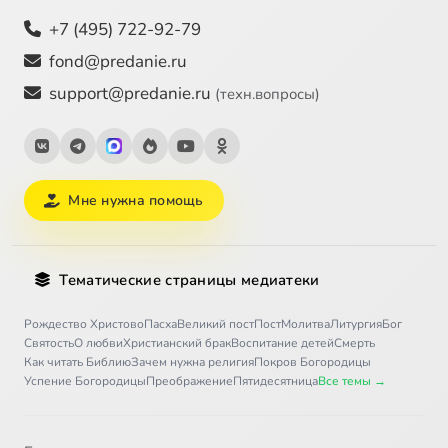
+7 (495) 722-92-79
fond@predanie.ru
support@predanie.ru
(техн.вопросы)
Мне нужна помощь
Тематические страницы медиатеки
Рождество Христово
Пасха
Великий пост
Пост
Молитва
Литургия
Бог
Святость
О любви
Христианский брак
Воспитание детей
Смерть
Как читать Библию
Зачем нужна религия
Покров Богородицы
Успение Богородицы
Преображение
Пятидесятница
Все темы →